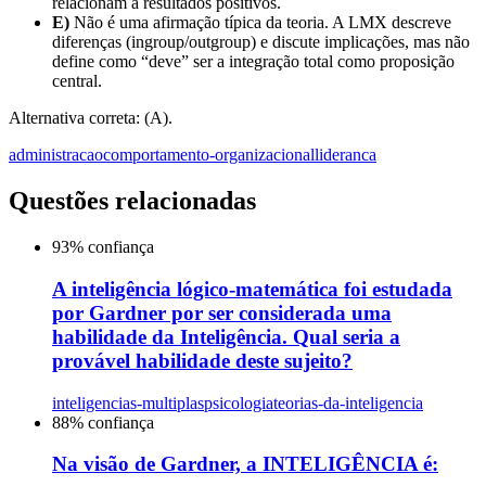
relacionam a resultados positivos.
E)
Não é uma afirmação típica da teoria. A LMX descreve
diferenças (ingroup/outgroup) e discute implicações, mas não
define como “deve” ser a integração total como proposição
central.
Alternativa correta: (A).
administracao
comportamento-organizacional
lideranca
Questões relacionadas
93
% confiança
A inteligência lógico-matemática foi estudada
por Gardner por ser considerada uma
habilidade da Inteligência. Qual seria a
provável habilidade deste sujeito?
inteligencias-multiplas
psicologia
teorias-da-inteligencia
88
% confiança
Na visão de Gardner, a INTELIGÊNCIA é: