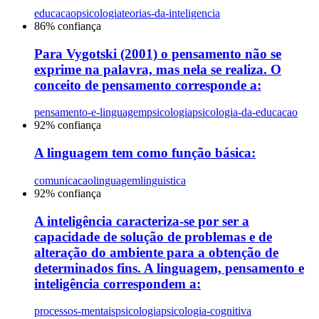
educacao
psicologia
teorias-da-inteligencia
86
% confiança
Para Vygotski (2001) o pensamento não se
exprime na palavra, mas nela se realiza. O
conceito de pensamento corresponde a:
pensamento-e-linguagem
psicologia
psicologia-da-educacao
92
% confiança
A linguagem tem como função básica:
comunicacao
linguagem
linguistica
92
% confiança
A inteligência caracteriza-se por ser a
capacidade de solução de problemas e de
alteração do ambiente para a obtenção de
determinados fins. A linguagem, pensamento e
inteligência correspondem a:
processos-mentais
psicologia
psicologia-cognitiva