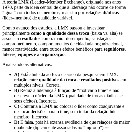
A teoria LMX (Leader–Member Exchange), originada nos anos
1970, parte da ideia central de que a liderança não ocorre de forma
“igual” com todos os membros, mas sim por
relações diádicas
(líder–membro) de qualidade variável.
Com o avanço dos estudos, a LMX passou a investigar
principalmente
como a qualidade dessa troca
(baixa vs. alta) se
associa a
resultados
como: maior desempenho, satisfação,
comprometimento, comportamentos de cidadania organizacional,
menor rotatividade, entre outros efeitos benéficos para
seguidores
,
líderes
,
equipes
e a
organização
.
Analisando as alternativas:
A)
Está alinhada ao foco clássico da pesquisa em LMX:
relação entre
qualidade da troca
e
resultados positivos
em
múltiplos níveis. Correta.
B)
Reduz a liderança à função de “motivar o time” e não
descreve o núcleo da LMX (qualidade de trocas diádicas e
seus efeitos). Incorreta.
C)
Contraria a LMX ao colocar o líder como coadjuvante e
deslocar decisões para o time, sem tratar da relação líder–
membro. Incorreta.
D)
É falsa, pois há extensa evidência de que relações de maior
qualidade (tipicamente associadas ao “ingroup”) se