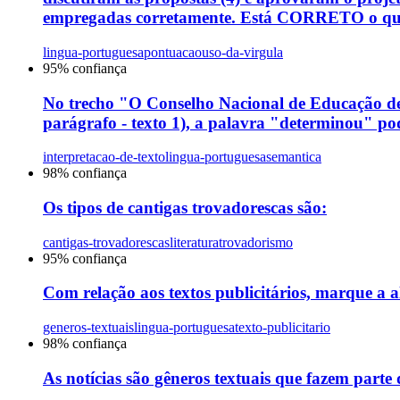
empregadas corretamente. Está CORRETO o que
lingua-portuguesa
pontuacao
uso-da-virgula
95
% confiança
No trecho "O Conselho Nacional de Educação dete
parágrafo - texto 1), a palavra "determinou" pode
interpretacao-de-texto
lingua-portuguesa
semantica
98
% confiança
Os tipos de cantigas trovadorescas são:
cantigas-trovadorescas
literatura
trovadorismo
95
% confiança
Com relação aos textos publicitários, marque a al
generos-textuais
lingua-portuguesa
texto-publicitario
98
% confiança
As notícias são gêneros textuais que fazem parte