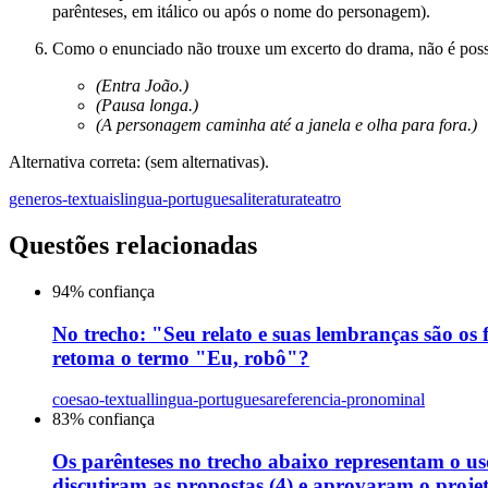
parênteses, em itálico ou após o nome do personagem).
Como o enunciado não trouxe um excerto do drama, não é possív
(Entra João.)
(Pausa longa.)
(A personagem caminha até a janela e olha para fora.)
Alternativa correta: (sem alternativas).
generos-textuais
lingua-portuguesa
literatura
teatro
Questões relacionadas
94
% confiança
No trecho: "Seu relato e suas lembranças são os
retoma o termo "Eu, robô"?
coesao-textual
lingua-portuguesa
referencia-pronominal
83
% confiança
Os parênteses no trecho abaixo representam o uso
discutiram as propostas (4) e aprovaram o projeto