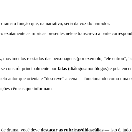
drama a função que, na narrativa, seria da voz do narrador.
o exatamente as rubricas presentes nele e transcrevo a parte correspond
s, movimentos e estados das personagens (por exemplo, “ele entrou”, “es
 se constrói principalmente por
falas
(diálogos/monólogos) e pela ence
 pelo autor que orienta e “descreve” a cena — funcionando como uma es
truções cênicas que informam
ho de drama, você deve
destacar as rubricas/didascálias
— isto é, tudo