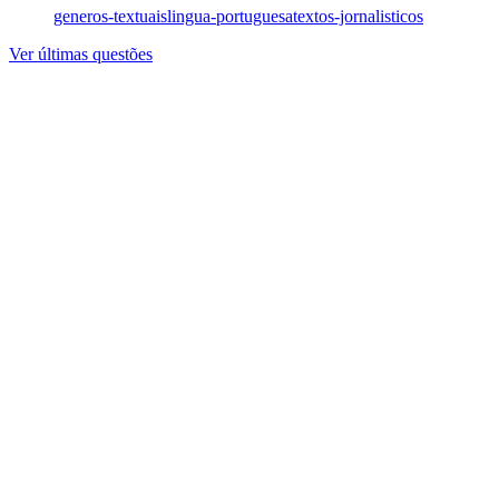
generos-textuais
lingua-portuguesa
textos-jornalisticos
Ver últimas questões