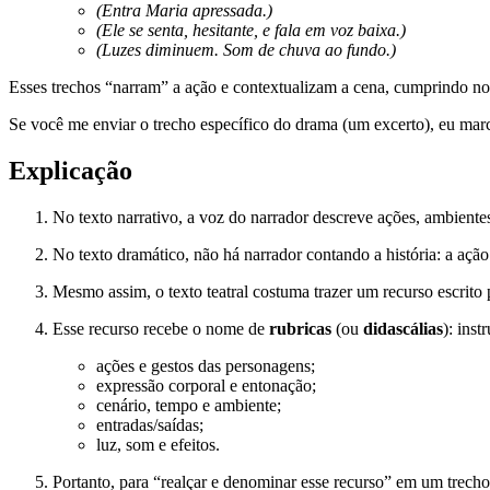
(Entra Maria apressada.)
(Ele se senta, hesitante, e fala em voz baixa.)
(Luzes diminuem. Som de chuva ao fundo.)
Esses trechos “narram” a ação e contextualizam a cena, cumprindo no 
Se você me enviar o trecho específico do drama (um excerto), eu marc
Explicação
No texto narrativo, a voz do narrador descreve ações, ambiente
No texto dramático, não há narrador contando a história: a ação
Mesmo assim, o texto teatral costuma trazer um recurso escrito
Esse recurso recebe o nome de
rubricas
(ou
didascálias
): ins
ações e gestos das personagens;
expressão corporal e entonação;
cenário, tempo e ambiente;
entradas/saídas;
luz, som e efeitos.
Portanto, para “realçar e denominar esse recurso” em um trec