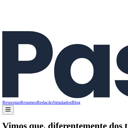
Respostas
Resumos
Redação
Simulados
Blog
Vimos que, diferentemente dos t