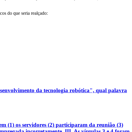
cos do que seria realçado:
esenvolvimento da tecnologia robótica", qual palavra
em (1) os servidores (2) participaram da reunião (3)
 empregada incorretamente. III. As vírgulas 3 e 4 foram