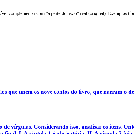
el complementar com “a parte do texto” real (original). Exemplos típi
 fios que unem os nove contos do livro, que narram o d
 de vírgulas. Considerando isso, analisar os itens. Ont
 final. I. A vírgula 1 é obrigatória. II. A vírgula 2 foi