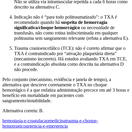
Não se utiliza via intramuscular repetida a cada 6 horas como
descrito na alternativa C.
Indicação não é “para todo politraumatizado”: o TXA é
recomendado quando há
suspeita de hemorragia
significativa/choque hemorrágico
ou necessidade de
transfusão, não como rotina indiscriminada em qualquer
politrauma sem sangramento relevante (refuta a alternativa E).
Trauma cranioencefálico (TCE): não é correto afirmar que o
TXA é contraindicado por “ativação plaquetária direta”
(mecanismo incorreto). Há estudos avaliando TXA em TCE,
e a contraindicação absoluta como descrita na alternativa D
não procede.
Pelo conjunto (mecanismo, evidência e janela de tempo), a
alternativa que descreve corretamente o TXA no choque
hemorrágico é a que enfatiza administração precoce em até 3 horas e
benefício em mortalidade em pacientes com
sangramento/instabilidade.
Alternativa correta: B.
hemostasia-e-coagulacao
medicina
trauma-e-choque-
hemorragico
urgencia-e-emergencia