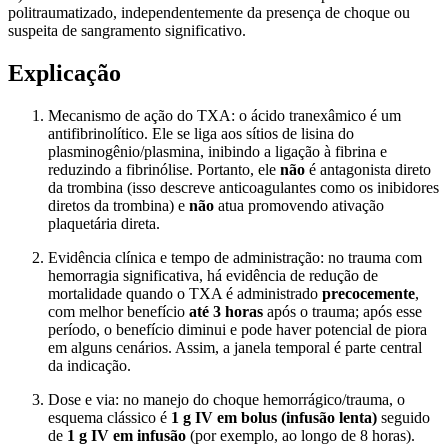
politraumatizado, independentemente da presença de choque ou
suspeita de sangramento significativo.
Explicação
Mecanismo de ação do TXA: o ácido tranexâmico é um
antifibrinolítico. Ele se liga aos sítios de lisina do
plasminogênio/plasmina, inibindo a ligação à fibrina e
reduzindo a fibrinólise. Portanto, ele
não
é antagonista direto
da trombina (isso descreve anticoagulantes como os inibidores
diretos da trombina) e
não
atua promovendo ativação
plaquetária direta.
Evidência clínica e tempo de administração: no trauma com
hemorragia significativa, há evidência de redução de
mortalidade quando o TXA é administrado
precocemente
,
com melhor benefício
até 3 horas
após o trauma; após esse
período, o benefício diminui e pode haver potencial de piora
em alguns cenários. Assim, a janela temporal é parte central
da indicação.
Dose e via: no manejo do choque hemorrágico/trauma, o
esquema clássico é
1 g IV em bolus (infusão lenta)
seguido
de
1 g IV em infusão
(por exemplo, ao longo de 8 horas).