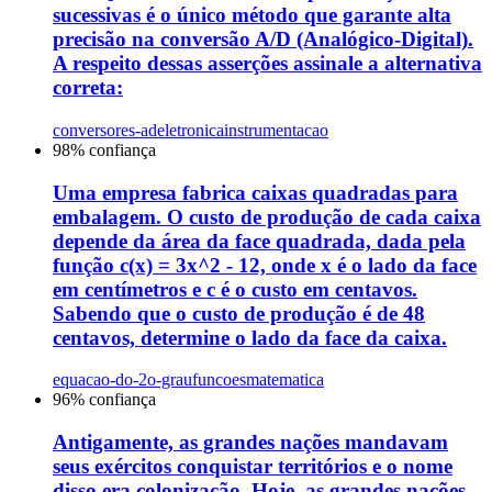
sucessivas é o único método que garante alta
precisão na conversão A/D (Analógico-Digital).
A respeito dessas asserções assinale a alternativa
correta:
conversores-ad
eletronica
instrumentacao
98
% confiança
Uma empresa fabrica caixas quadradas para
embalagem. O custo de produção de cada caixa
depende da área da face quadrada, dada pela
função c(x) = 3x^2 - 12, onde x é o lado da face
em centímetros e c é o custo em centavos.
Sabendo que o custo de produção é de 48
centavos, determine o lado da face da caixa.
equacao-do-2o-grau
funcoes
matematica
96
% confiança
Antigamente, as grandes nações mandavam
seus exércitos conquistar territórios e o nome
disso era colonização. Hoje, as grandes nações