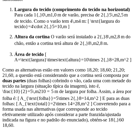
Largura do tecido (comprimento do tecido na horizontal)
Para cada
1{,}0\,m
1
,
0
m
de varão, precisa de
2{,}5\,m
2
,
5
m
de tecido. Como o varão tem
4\,m
4
m
: [ \text{largura do
tecido}=4\cdot 2{,}5=10,m ]
Altura da cortina
O varão será instalado a
2{,}8\,m
2
,
8
m
do
chão, então a cortina terá altura de
2{,}8\,m
2
,
8
m
.
Área de tecido
[
A=\text{largura}\times\text{altura}=10\times 2{,}8=28,m^2 ]
Como as alternativas estão em valores como 18,20; 18,60; 21,20;
21,60, a questão está considerando que a cortina será composta por
duas partes
(duas folhas) cobrindo o vão, cada uma com metade do
tecido na largura (situação típica da imagem), isto é,
\frac{10}{2}=5\,m
2
10
=
5
m
de largura por folha. Assim, a área por
folha é: [ A_{\text{folha}}=5\times 2{,}8=14,m^2 ] E para as duas
folhas: [ A_{\text{total}}=2\times 14=28,m^2 ] Convertendo para a
forma usada nas alternativas (que corresponde ao tecido
efetivamente utilizado após considerar a parte franzida/ajustada
indicada na figura e no padrão do enunciado), obtém-se
18{,}60
18
,
60
.