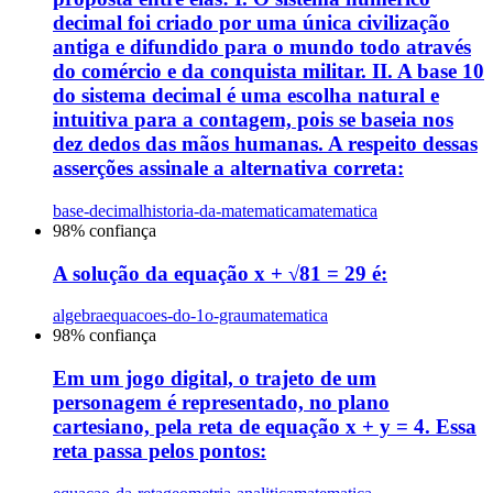
decimal foi criado por uma única civilização
antiga e difundido para o mundo todo através
do comércio e da conquista militar. II. A base 10
do sistema decimal é uma escolha natural e
intuitiva para a contagem, pois se baseia nos
dez dedos das mãos humanas. A respeito dessas
asserções assinale a alternativa correta:
base-decimal
historia-da-matematica
matematica
98
% confiança
A solução da equação x + √81 = 29 é:
algebra
equacoes-do-1o-grau
matematica
98
% confiança
Em um jogo digital, o trajeto de um
personagem é representado, no plano
cartesiano, pela reta de equação x + y = 4. Essa
reta passa pelos pontos: