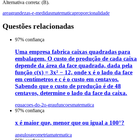
Alternativa correta: (B).
area
grandezas-e-medidas
matematica
proporcionalidade
Questões relacionadas
97
% confiança
Uma empresa fabrica caixas quadradas para
embalagem. O custo de produção de cada caixa
depende da área da face quadrada, dada pela
função c(x) = 3x² − 12, onde x é o lado da face
em centímetros e c é o custo em centavos.
Sabendo que o custo de produção é de 48
centavos, determine o lado da face da caixa.
equacoes-do-2o-grau
funcoes
matematica
97
% confiança
x é maior que, menor que ou igual a 100°?
angulos
geometria
matematica