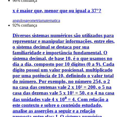
96
% confiança
x é maior que, menor que ou igual a 37°?
angulos
geometria
matematica
92
% confiança
Diversos sistemas numéricos são utilizados para
representar e manipular informações, entre eles,
o sistema decimal se destaca por sua
familiaridade e importância fundamental. O
sistema decimal, de base 10, é o que usamos no
dia a dia, composto por 10 dígitos (0 a 9). Cada
dígito possui um valor posicional, multiplicado
por uma potência de 10, definindo o valor total
do número. Por exemplo, no número 254, o 2
na casa das centenas vale 2 x 10² = 200, o 5 na
casa das dezenas vale 5 x 10¹ = 50, e o 4 na casa
das unidades vale 4 x 10⁰ = 4. Com relação a
este contexto e sobre o conteúdo estudado,
analise as asserções a seguir e a relação
proposta entre elas: I. O sistema numérico