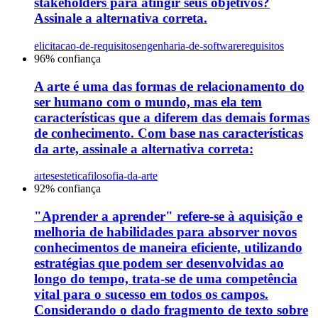
stakeholders para atingir seus objetivos?
Assinale a alternativa correta.
elicitacao-de-requisitos
engenharia-de-software
requisitos
96
% confiança
A arte é uma das formas de relacionamento do
ser humano com o mundo, mas ela tem
características que a diferem das demais formas
de conhecimento. Com base nas características
da arte, assinale a alternativa correta:
artes
estetica
filosofia-da-arte
92
% confiança
"Aprender a aprender" refere-se à aquisição e
melhoria de habilidades para absorver novos
conhecimentos de maneira eficiente, utilizando
estratégias que podem ser desenvolvidas ao
longo do tempo, trata-se de uma competência
vital para o sucesso em todos os campos.
Considerando o dado fragmento de texto sobre