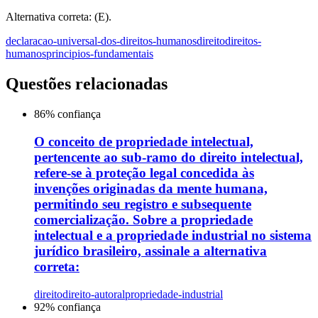
Alternativa correta: (E).
declaracao-universal-dos-direitos-humanos
direito
direitos-
humanos
principios-fundamentais
Questões relacionadas
86
% confiança
O conceito de propriedade intelectual,
pertencente ao sub-ramo do direito intelectual,
refere-se à proteção legal concedida às
invenções originadas da mente humana,
permitindo seu registro e subsequente
comercialização. Sobre a propriedade
intelectual e a propriedade industrial no sistema
jurídico brasileiro, assinale a alternativa
correta:
direito
direito-autoral
propriedade-industrial
92
% confiança