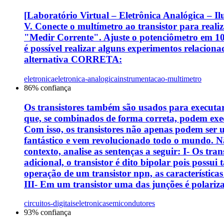
[Laboratório Virtual – Eletrônica Analógica – Il
V. Conecte o multímetro ao transistor para reali
"Medir Corrente". Ajuste o potenciômetro em 10 
é possível realizar alguns experimentos relacio
alternativa CORRETA:
eletronica
eletronica-analogica
instrumentacao-multimetro
86
% confiança
Os transistores também são usados para executar 
que, se combinados de forma correta, podem execu
Com isso, os transistores não apenas podem ser u
fantástico e vem revolucionado todo o mundo. 
contexto, analise as sentenças a seguir: I- Os t
adicional, o transistor é dito bipolar pois possui
operação de um transistor npn, as características
III- Em um transistor uma das junções é polari
circuitos-digitais
eletronica
semicondutores
93
% confiança