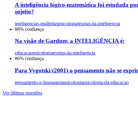
A inteligência lógico-matemática foi estudada po
sujeito?
inteligencias-multiplas
psicologia
teorias-da-inteligencia
88
% confiança
Na visão de Gardner, a INTELIGÊNCIA é:
educacao
psicologia
teorias-da-inteligencia
86
% confiança
Para Vygotski (2001) o pensamento não se exprim
pensamento-e-linguagem
psicologia
psicologia-da-educacao
Ver últimas questões