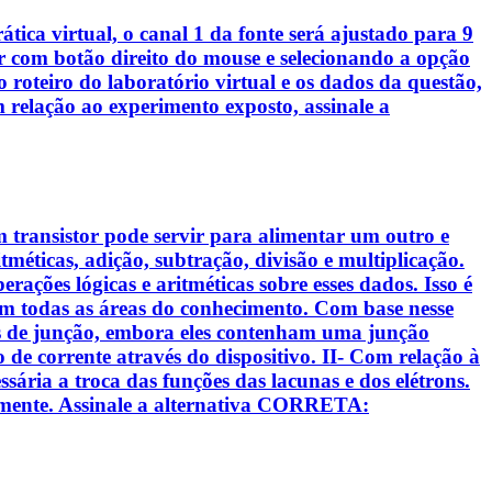
ica virtual, o canal 1 da fonte será ajustado para 9
tor com botão direito do mouse e selecionando a opção
oteiro do laboratório virtual e os dados da questão,
 relação ao experimento exposto, assinale a
m transistor pode servir para alimentar um outro e
méticas, adição, subtração, divisão e multiplicação.
ações lógicas e aritméticas sobre esses dados. Isso é
 todas as áreas do conhecimento. Com base nesse
odos de junção, embora eles contenham uma junção
xo de corrente através do dispositivo. II- Com relação à
sária a troca das funções das lacunas e dos elétrons.
samente. Assinale a alternativa CORRETA: