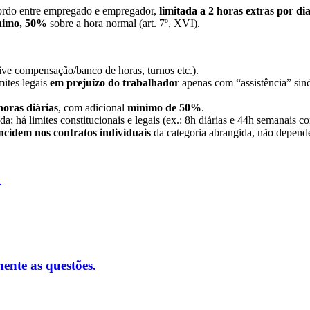
ordo entre empregado e empregador,
limitada a 2 horas extras por di
ínimo, 50%
sobre a hora normal (art. 7º, XVI).
sive compensação/banco de horas, turnos etc.).
mites legais
em prejuízo do trabalhador
apenas com “assistência” sindi
horas diárias
, com adicional
mínimo de 50%
.
a; há limites constitucionais e legais (ex.: 8h diárias e 44h semanais co
ncidem nos contratos individuais
da categoria abrangida, não depende
a
ente as questões.