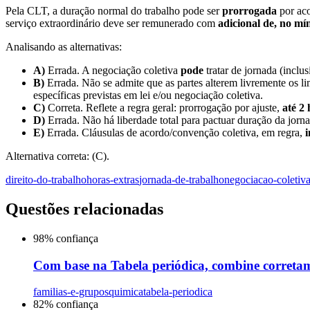
Pela CLT, a duração normal do trabalho pode ser
prorrogada
por ac
serviço extraordinário deve ser remunerado com
adicional de, no m
Analisando as alternativas:
A)
Errada. A negociação coletiva
pode
tratar de jornada (inclu
B)
Errada. Não se admite que as partes alterem livremente os li
específicas previstas em lei e/ou negociação coletiva.
C)
Correta. Reflete a regra geral: prorrogação por ajuste,
até 2 
D)
Errada. Não há liberdade total para pactuar duração da jornad
E)
Errada. Cláusulas de acordo/convenção coletiva, em regra,
i
Alternativa correta: (C).
direito-do-trabalho
horas-extras
jornada-de-trabalho
negociacao-coletiv
Questões relacionadas
98
% confiança
Com base na Tabela periódica, combine corretam
familias-e-grupos
quimica
tabela-periodica
82
% confiança