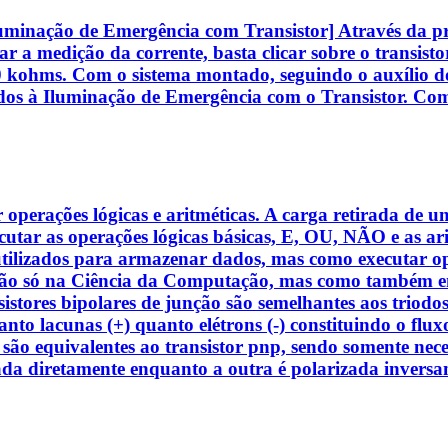
uminação de Emergência com Transistor] Através da prát
zar a medição da corrente, basta clicar sobre o transis
kohms. Com o sistema montado, seguindo o auxílio do r
nados à Iluminação de Emergência com o Transistor. Com
operações lógicas e aritméticas. A carga retirada de u
tar as operações lógicas básicas, E, OU, NÃO e as arit
tilizados para armazenar dados, mas como executar oper
Não só na Ciência da Computação, mas como também em
ransistores bipolares de junção são semelhantes aos tri
 tanto lacunas (+) quanto elétrons (-) constituindo o flu
 são equivalentes ao transistor pnp, sendo somente neces
zada diretamente enquanto a outra é polarizada inver