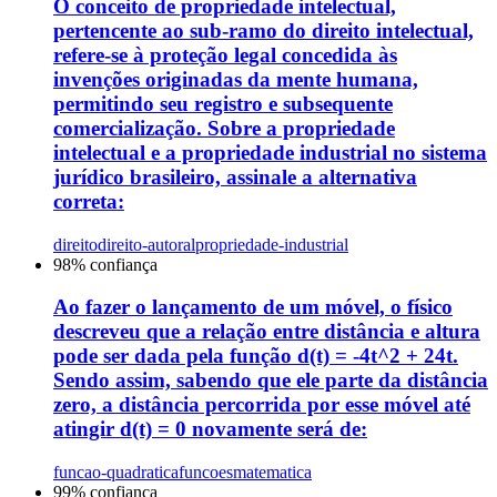
O conceito de propriedade intelectual,
pertencente ao sub-ramo do direito intelectual,
refere-se à proteção legal concedida às
invenções originadas da mente humana,
permitindo seu registro e subsequente
comercialização. Sobre a propriedade
intelectual e a propriedade industrial no sistema
jurídico brasileiro, assinale a alternativa
correta:
direito
direito-autoral
propriedade-industrial
98
% confiança
Ao fazer o lançamento de um móvel, o físico
descreveu que a relação entre distância e altura
pode ser dada pela função d(t) = -4t^2 + 24t.
Sendo assim, sabendo que ele parte da distância
zero, a distância percorrida por esse móvel até
atingir d(t) = 0 novamente será de:
funcao-quadratica
funcoes
matematica
99
% confiança