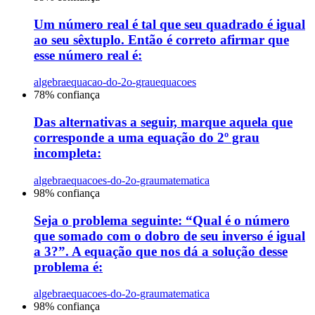
Um número real é tal que seu quadrado é igual
ao seu sêxtuplo. Então é correto afirmar que
esse número real é:
algebra
equacao-do-2o-grau
equacoes
78
% confiança
Das alternativas a seguir, marque aquela que
corresponde a uma equação do 2º grau
incompleta:
algebra
equacoes-do-2o-grau
matematica
98
% confiança
Seja o problema seguinte: “Qual é o número
que somado com o dobro de seu inverso é igual
a 3?”. A equação que nos dá a solução desse
problema é:
algebra
equacoes-do-2o-grau
matematica
98
% confiança