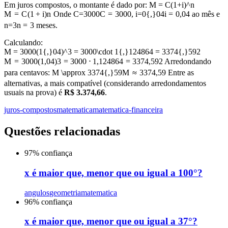
Em juros compostos, o montante é dado por:
M = C(1+i)^n
M
=
C
(
1
+
i
)
n
Onde
C=3000
C
=
3000
,
i=0{,}04
i
=
0
,
04
ao mês e
n=3
n
=
3
meses.
Calculando:
M = 3000(1{,}04)^3 = 3000\cdot 1{,}124864 = 3374{,}592
M
=
3000
(
1
,
04
)
3
=
3000
⋅
1
,
124864
=
3374
,
592
Arredondando
para centavos:
M \approx 3374{,}59
M
≈
3374
,
59
Entre as
alternativas, a mais compatível (considerando arredondamentos
usuais na prova) é
R$ 3.374,66
.
juros-compostos
matematica
matematica-financeira
Questões relacionadas
97
% confiança
x é maior que, menor que ou igual a 100°?
angulos
geometria
matematica
96
% confiança
x é maior que, menor que ou igual a 37°?