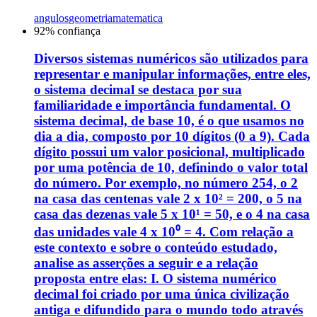
angulos
geometria
matematica
92
% confiança
Diversos sistemas numéricos são utilizados para
representar e manipular informações, entre eles,
o sistema decimal se destaca por sua
familiaridade e importância fundamental. O
sistema decimal, de base 10, é o que usamos no
dia a dia, composto por 10 dígitos (0 a 9). Cada
dígito possui um valor posicional, multiplicado
por uma potência de 10, definindo o valor total
do número. Por exemplo, no número 254, o 2
na casa das centenas vale 2 x 10² = 200, o 5 na
casa das dezenas vale 5 x 10¹ = 50, e o 4 na casa
das unidades vale 4 x 10⁰ = 4. Com relação a
este contexto e sobre o conteúdo estudado,
analise as asserções a seguir e a relação
proposta entre elas: I. O sistema numérico
decimal foi criado por uma única civilização
antiga e difundido para o mundo todo através