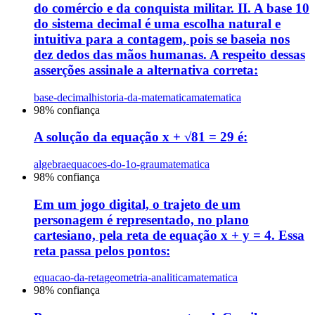
do comércio e da conquista militar. II. A base 10
do sistema decimal é uma escolha natural e
intuitiva para a contagem, pois se baseia nos
dez dedos das mãos humanas. A respeito dessas
asserções assinale a alternativa correta:
base-decimal
historia-da-matematica
matematica
98
% confiança
A solução da equação x + √81 = 29 é:
algebra
equacoes-do-1o-grau
matematica
98
% confiança
Em um jogo digital, o trajeto de um
personagem é representado, no plano
cartesiano, pela reta de equação x + y = 4. Essa
reta passa pelos pontos:
equacao-da-reta
geometria-analitica
matematica
98
% confiança