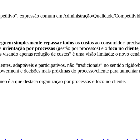
ompetitivo”, expressão comum em Administração/Qualidade/Competitivida
eguem simplesmente repassar todos os custos
ao consumidor; precisam
 a
orientação por processos
(gestão por processos) e o
foco no cliente
ços visando apenas redução de custos” é uma visão limitada; o novo cen
ntes, adaptáveis e participativos, não “tradicionais” no sentido rígido/
owerment e decisões mais próximas do processo/cliente para aumentar r
neo é a que destaca organização por processos e foco no cliente.