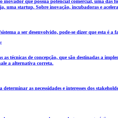
so inovador que possua potencial comercial, uma das f
a, uma startup. Sobre inovação, incubadoras e acelerad
istema a ser desenvolvido, pode-se dizer que esta é a fa
re
s as técnicas de concepção, que são destinadas a implem
ale a alternativa correta.
a determinar as necessidades e interesses dos stakeholde