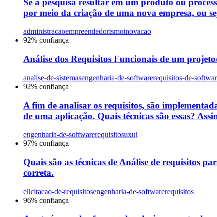
Se a pesquisa resultar em um produto ou proces
por meio da criação de uma nova empresa, ou sej
administracao
empreendedorismo
inovacao
92
% confiança
Análise dos Requisitos Funcionais de um projeto/s
analise-de-sistemas
engenharia-de-software
requisitos-de-softwa
92
% confiança
A fim de analisar os requisitos, são implementada
de uma aplicação. Quais técnicas são essas? Assin
engenharia-de-software
requisitos
uxui
97
% confiança
Quais são as técnicas de Análise de requisitos par
correta.
elicitacao-de-requisitos
engenharia-de-software
requisitos
96
% confiança