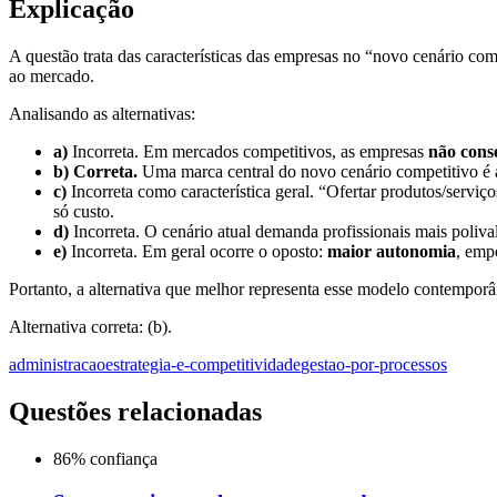
Explicação
A questão trata das características das empresas no “novo cenário c
ao mercado.
Analisando as alternativas:
a)
Incorreta. Em mercados competitivos, as empresas
não cons
b)
Correta.
Uma marca central do novo cenário competitivo é
c)
Incorreta como característica geral. “Ofertar produtos/servi
só custo.
d)
Incorreta. O cenário atual demanda profissionais mais polivale
e)
Incorreta. Em geral ocorre o oposto:
maior autonomia
, emp
Portanto, a alternativa que melhor representa esse modelo contemporâ
Alternativa correta: (b).
administracao
estrategia-e-competitividade
gestao-por-processos
Questões relacionadas
86
% confiança