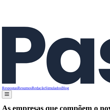
Respostas
Resumos
Redação
Simulados
Blog
As empresas que compõem o novo