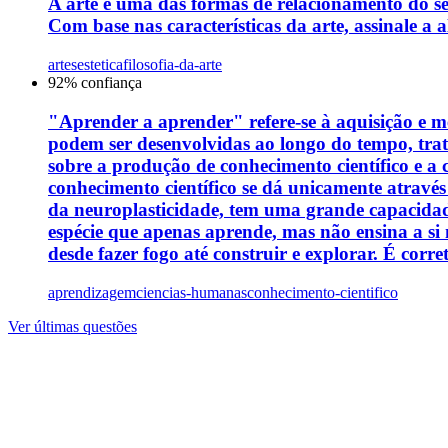
A arte é uma das formas de relacionamento do s
Com base nas características da arte, assinale a a
artes
estetica
filosofia-da-arte
92
% confiança
"Aprender a aprender" refere-se à aquisição e me
podem ser desenvolvidas ao longo do tempo, tra
sobre a produção de conhecimento científico e a
conhecimento científico se dá unicamente através
da neuroplasticidade, tem uma grande capacidade
espécie que apenas aprende, mas não ensina a si
desde fazer fogo até construir e explorar. É corre
aprendizagem
ciencias-humanas
conhecimento-cientifico
Ver últimas questões