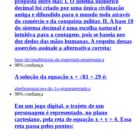
proposta entre elas: I. O sistema numérico
decimal foi criado por uma única civilização
antiga e difundido para o mundo todo através
do comércio e da conquista militar. II. A base 10
do sistema decimal é uma escolha natural e
intuitiva para a contagem, pois se baseia nos
dez dedos das mãos humanas. A respeito dessas
asserções assinale a alternativa correta:
base-decimal
historia-da-matematica
matematica
98
% confiança
A solução da equação x + √81 = 29 é:
algebra
equacoes-do-1o-grau
matematica
98
% confiança
Em um jogo digital, o trajeto de um
personagem é representado, no plano
cartesiano, pela reta de equação x + y = 4. Essa
reta passa pelos pontos: