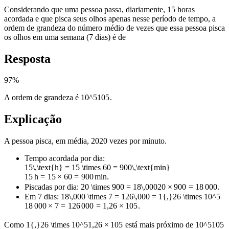
Considerando que uma pessoa passa, diariamente, 15 horas
acordada e que pisca seus olhos apenas nesse período de tempo, a
ordem de grandeza do número médio de vezes que essa pessoa pisca
os olhos em uma semana (7 dias) é de
Resposta
97
%
A ordem de grandeza é
10^5
1
0
5
.
Explicação
A pessoa pisca, em média,
20
20
vezes por minuto.
Tempo acordada por dia:
15\,\text{h} = 15 \times 60 = 900\,\text{min}
15
h
=
15
×
60
=
900
min
.
Piscadas por dia:
20 \times 900 = 18\,000
20
×
900
=
18
000
.
Em 7 dias:
18\,000 \times 7 = 126\,000 = 1{,}26 \times 10^5
18
000
×
7
=
126
000
=
1
,
26
×
1
0
5
.
Como
1{,}26 \times 10^5
1
,
26
×
1
0
5
está mais próximo de
10^5
1
0
5