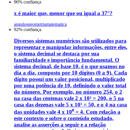
96
% confiança
x é maior que, menor que ou igual a 37°?
angulos
geometria
matematica
92
% confiança
Diversos sistemas numéricos são utilizados para
representar e manipular informações, entre eles,
o sistema decimal se destaca por sua
familiaridade e importância fundamental. O
sistema decimal, de base 10, é o que usamos no
dia a dia, composto por 10 dígitos (0 a 9). Cada
dígito possui um valor posicional, multiplicado
por uma potência de 10, definindo o valor total
do número. Por exemplo, no número 254, o 2
na casa das centenas vale 2 x 10² = 200, o 5 na
casa das dezenas vale 5 x 10¹ = 50, e o 4 na casa
das unidades vale 4 x 10⁰ = 4. Com relação a
este contexto e sobre o conteúdo estudado,
analise as asserções a seguir e a relação