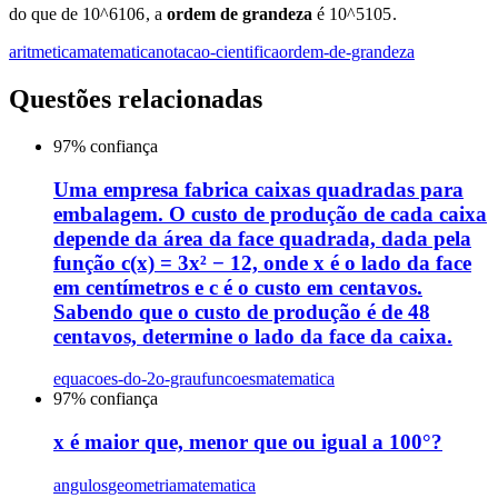
do que de
10^6
1
0
6
, a
ordem de grandeza
é
10^5
1
0
5
.
aritmetica
matematica
notacao-cientifica
ordem-de-grandeza
Questões relacionadas
97
% confiança
Uma empresa fabrica caixas quadradas para
embalagem. O custo de produção de cada caixa
depende da área da face quadrada, dada pela
função c(x) = 3x² − 12, onde x é o lado da face
em centímetros e c é o custo em centavos.
Sabendo que o custo de produção é de 48
centavos, determine o lado da face da caixa.
equacoes-do-2o-grau
funcoes
matematica
97
% confiança
x é maior que, menor que ou igual a 100°?
angulos
geometria
matematica