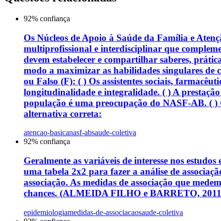
92
% confiança
Os Núcleos de Apoio à Saúde da Família e Atenç
multiprofissional e interdisciplinar que complem
devem estabelecer e compartilhar saberes, prát
modo a maximizar as habilidades singulares de 
ou Falso (F): ( ) Os assistentes sociais, farmac
longitudinalidade e integralidade. ( ) A prestaç
população é uma preocupação do NASF-AB. ( ) O 
alternativa correta:
atencao-basica
nasf-ab
saude-coletiva
92
% confiança
Geralmente as variáveis de interesse nos estudos 
uma tabela 2x2 para fazer a análise de associaçã
associação. As medidas de associação que medem a
chances. (ALMEIDA FILHO e BARRETO, 2011). Sobr
epidemiologia
medidas-de-associacao
saude-coletiva