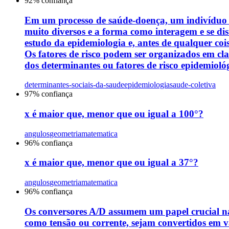
92
% confiança
Em um processo de saúde-doença, um indivíduo qu
muito diversos e a forma como interagem e se dis
estudo da epidemiologia e, antes de qualquer co
Os fatores de risco podem ser organizados em clas
dos determinantes ou fatores de risco epidemiológi
determinantes-sociais-da-saude
epidemiologia
saude-coletiva
97
% confiança
x é maior que, menor que ou igual a 100°?
angulos
geometria
matematica
96
% confiança
x é maior que, menor que ou igual a 37°?
angulos
geometria
matematica
96
% confiança
Os conversores A/D assumem um papel crucial na 
como tensão ou corrente, sejam convertidos em va