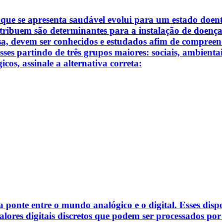
e se apresenta saudável evolui para um estado doente.
tribuem são determinantes para a instalação de doença. 
isa, devem ser conhecidos e estudados afim de compree
ses partindo de três grupos maiores: sociais, ambientais
cos, assinale a alternativa correta:
ponte entre o mundo analógico e o digital. Esses dispo
lores digitais discretos que podem ser processados por