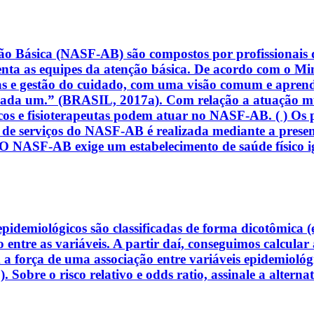
ão Básica (NASF-AB) são compostos por profissionais 
enta as equipes da atenção básica. De acordo com o Mini
icas e gestão do cuidado, com uma visão comum e apren
cada um.” (BRASIL, 2017a). Com relação a atuação mu
êuticos e fisioterapeutas podem atuar no NASF-AB. ( ) O
ão de serviços do NASF-AB é realizada mediante a presen
NASF-AB exige um estabelecimento de saúde físico igu
epidemiológicos são classificadas de forma dicotômica (
o entre as variáveis. A partir daí, conseguimos calcula
 força de uma associação entre variáveis epidemiológica
e o risco relativo e odds ratio, assinale a alternati