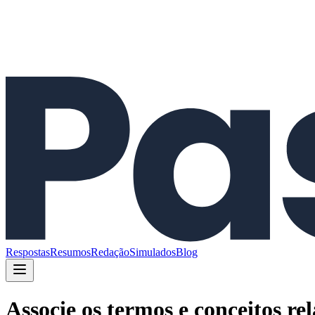
Respostas
Resumos
Redação
Simulados
Blog
Associe os termos e conceitos r