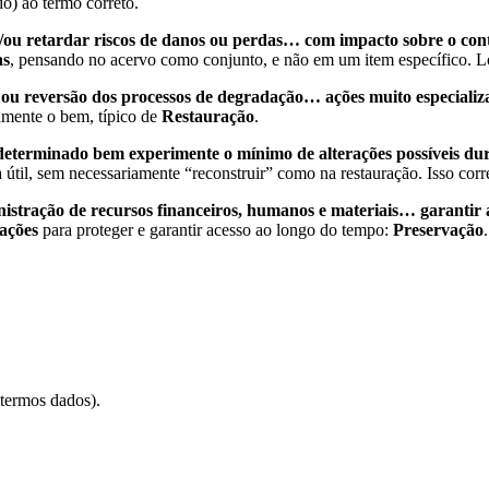
o) ao termo correto.
 e/ou retardar riscos de danos ou perdas… com impacto sobre o c
as
, pensando no acervo como conjunto, e não em um item específico. 
ção ou reversão dos processos de degradação… ações muito especi
vamente o bem, típico de
Restauração
.
determinado bem experimente o mínimo de alterações possíveis dur
da útil, sem necessariamente “reconstruir” como na restauração. Isso co
nistração de recursos financeiros, humanos e materiais… garantir a
 ações
para proteger e garantir acesso ao longo do tempo:
Preservação
.
 termos dados).