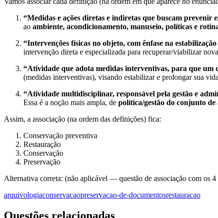
Vamos associar cada definição (na ordem em que aparece no enunciad
“Medidas e ações diretas e indiretas que buscam prevenir
ao
ambiente, acondicionamento, manuseio, políticas e rotin
“Intervenções físicas no objeto, com ênfase na estabiliza
intervenção direta e especializada para recuperar/viabilizar no
“Atividade que adota medidas interventivas, para que um 
(medidas interventivas), visando estabilizar e prolongar sua vi
“Atividade multidisciplinar, responsável pela gestão e admi
Essa é a noção mais ampla, de
política/gestão do conjunto de
Assim, a associação (na ordem das definições) fica:
Conservação preventiva
Restauração
Conservação
Preservação
Alternativa correta: (não aplicável — questão de associação com os 4
arquivologia
conservacao
preservacao-de-documentos
restauracao
Questões relacionadas