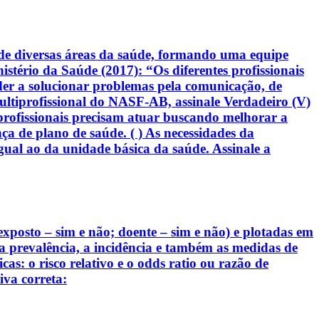
de diversas áreas da saúde, formando uma equipe
stério da Saúde (2017): “Os diferentes profissionais
der a solucionar problemas pela comunicação, de
ltiprofissional do NASF-AB, assinale Verdadeiro (V)
s profissionais precisam atuar buscando melhorar a
ça de plano de saúde. ( ) As necessidades da
al ao da unidade básica da saúde. Assinale a
exposto – sim e não; doente – sim e não) e plotadas em
r a prevalência, a incidência e também as medidas de
s: o risco relativo e o odds ratio ou razão de
va correta: