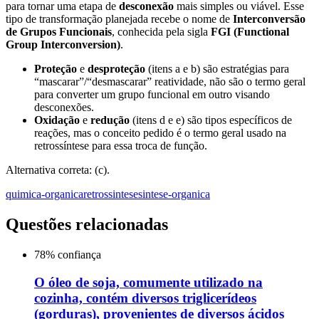
para tornar uma etapa de
desconexão
mais simples ou viável. Esse
tipo de transformação planejada recebe o nome de
Interconversão
de Grupos Funcionais
, conhecida pela sigla
FGI (Functional
Group Interconversion)
.
Proteção
e
desproteção
(itens a e b) são estratégias para
“mascarar”/“desmascarar” reatividade, não são o termo geral
para converter um grupo funcional em outro visando
desconexões.
Oxidação
e
redução
(itens d e e) são tipos específicos de
reações, mas o conceito pedido é o termo geral usado na
retrossíntese para essa troca de função.
Alternativa correta: (c).
quimica-organica
retrossintese
sintese-organica
Questões relacionadas
78
% confiança
O óleo de soja, comumente utilizado na
cozinha, contém diversos triglicerídeos
(gorduras), provenientes de diversos ácidos