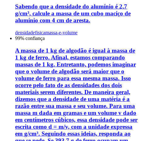
Sabendo que a densidade do alumínio é 2,7
g/cm³, calcule a massa de um cubo maciço de
alumínio com 4 cm de aresta.
densidade
fisica
massa-e-volume
99
% confiança
A massa de 1 kg de algodão é igual à massa de
1 kg de ferro. Afinal, estamos comparando
massas de 1 kg. Entretanto, podemos imaginar
que o volume de algodão será maior que o
volume de ferro para essa mesma massa. Isso
ocorre pelo fato de as densidades dos dois
materiais serem diferentes. De maneira geral,
dizemos que a densidade de uma matéria é a
razão entre sua massa e seu volume. Para uma
massa m dada em gramas e um volume v dado
em centímetros cúbicos, essa densidade pode ser
escrita como d = m/v, com a unidade expressa
em g/cm³. Seguindo essas ideias, responda ao
que se pede. Se 393,7 g de ferro ocupam um