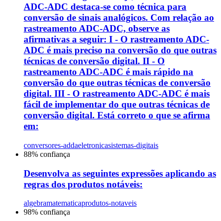
ADC-ADC destaca-se como técnica para
conversão de sinais analógicos. Com relação ao
rastreamento ADC-ADC, observe as
afirmativas a seguir: I - O rastreamento ADC-
ADC é mais preciso na conversão do que outras
técnicas de conversão digital. II - O
rastreamento ADC-ADC é mais rápido na
conversão do que outras técnicas de conversão
digital. III - O rastreamento ADC-ADC é mais
fácil de implementar do que outras técnicas de
conversão digital. Está correto o que se afirma
em:
conversores-adda
eletronica
sistemas-digitais
88
% confiança
Desenvolva as seguintes expressões aplicando as
regras dos produtos notáveis:
algebra
matematica
produtos-notaveis
98
% confiança