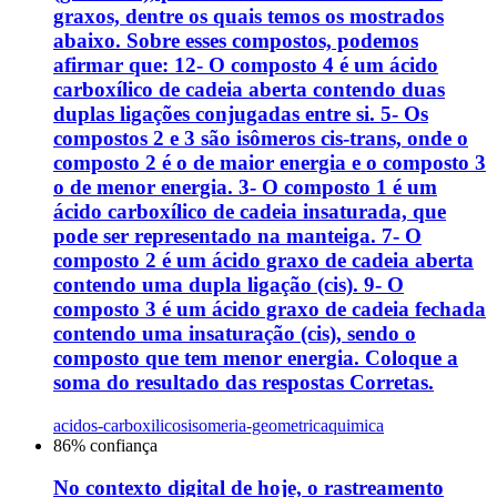
graxos, dentre os quais temos os mostrados
abaixo. Sobre esses compostos, podemos
afirmar que: 12- O composto 4 é um ácido
carboxílico de cadeia aberta contendo duas
duplas ligações conjugadas entre si. 5- Os
compostos 2 e 3 são isômeros cis-trans, onde o
composto 2 é o de maior energia e o composto 3
o de menor energia. 3- O composto 1 é um
ácido carboxílico de cadeia insaturada, que
pode ser representado na manteiga. 7- O
composto 2 é um ácido graxo de cadeia aberta
contendo uma dupla ligação (cis). 9- O
composto 3 é um ácido graxo de cadeia fechada
contendo uma insaturação (cis), sendo o
composto que tem menor energia. Coloque a
soma do resultado das respostas Corretas.
acidos-carboxilicos
isomeria-geometrica
quimica
86
% confiança
No contexto digital de hoje, o rastreamento