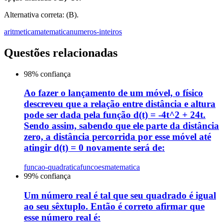
Alternativa correta: (B).
aritmetica
matematica
numeros-inteiros
Questões relacionadas
98
% confiança
Ao fazer o lançamento de um móvel, o físico
descreveu que a relação entre distância e altura
pode ser dada pela função d(t) = -4t^2 + 24t.
Sendo assim, sabendo que ele parte da distância
zero, a distância percorrida por esse móvel até
atingir d(t) = 0 novamente será de:
funcao-quadratica
funcoes
matematica
99
% confiança
Um número real é tal que seu quadrado é igual
ao seu sêxtuplo. Então é correto afirmar que
esse número real é: