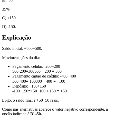
B) -50.
35
%
C) +150.
D) -150.
Explicação
Saldo inicial:
+500
+
500
.
Movimentações do dia:
Pagamento celular:
-200
−
200
500-200=300
500
−
200
=
300
Pagamento cartão de crédito:
-400
−
400
300-400=-100
300
−
400
=
−
100
Depósito:
+150
+
150
-100+150=+50
−
100
+
150
=
+
50
Logo, o saldo final é
+50
+
50
reais.
Como nas alternativas aparece o valor negativo correspondente, a
opção indicada é
B) -50.