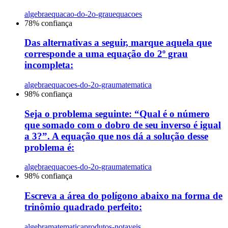
algebra
equacao-do-2o-grau
equacoes
78
% confiança
Das alternativas a seguir, marque aquela que
corresponde a uma equação do 2º grau
incompleta:
algebra
equacoes-do-2o-grau
matematica
98
% confiança
Seja o problema seguinte: “Qual é o número
que somado com o dobro de seu inverso é igual
a 3?”. A equação que nos dá a solução desse
problema é:
algebra
equacoes-do-2o-grau
matematica
98
% confiança
Escreva a área do polígono abaixo na forma de
trinômio quadrado perfeito:
algebra
matematica
produtos-notaveis