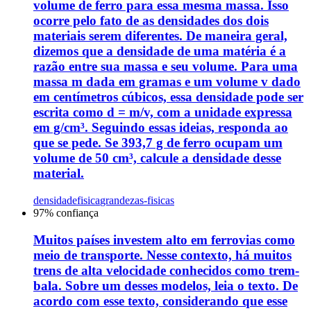
volume de ferro para essa mesma massa. Isso
ocorre pelo fato de as densidades dos dois
materiais serem diferentes. De maneira geral,
dizemos que a densidade de uma matéria é a
razão entre sua massa e seu volume. Para uma
massa m dada em gramas e um volume v dado
em centímetros cúbicos, essa densidade pode ser
escrita como d = m/v, com a unidade expressa
em g/cm³. Seguindo essas ideias, responda ao
que se pede. Se 393,7 g de ferro ocupam um
volume de 50 cm³, calcule a densidade desse
material.
densidade
fisica
grandezas-fisicas
97
% confiança
Muitos países investem alto em ferrovias como
meio de transporte. Nesse contexto, há muitos
trens de alta velocidade conhecidos como trem-
bala. Sobre um desses modelos, leia o texto. De
acordo com esse texto, considerando que esse