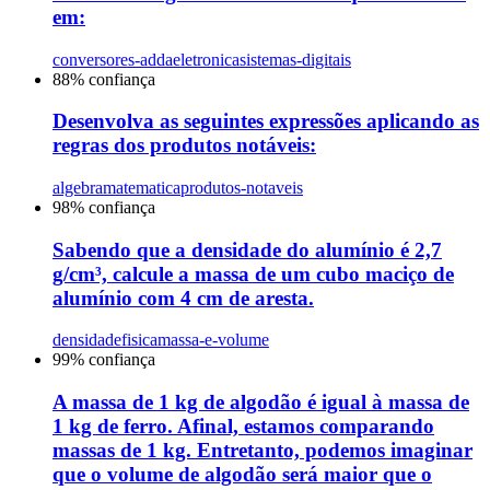
em:
conversores-adda
eletronica
sistemas-digitais
88
% confiança
Desenvolva as seguintes expressões aplicando as
regras dos produtos notáveis:
algebra
matematica
produtos-notaveis
98
% confiança
Sabendo que a densidade do alumínio é 2,7
g/cm³, calcule a massa de um cubo maciço de
alumínio com 4 cm de aresta.
densidade
fisica
massa-e-volume
99
% confiança
A massa de 1 kg de algodão é igual à massa de
1 kg de ferro. Afinal, estamos comparando
massas de 1 kg. Entretanto, podemos imaginar
que o volume de algodão será maior que o