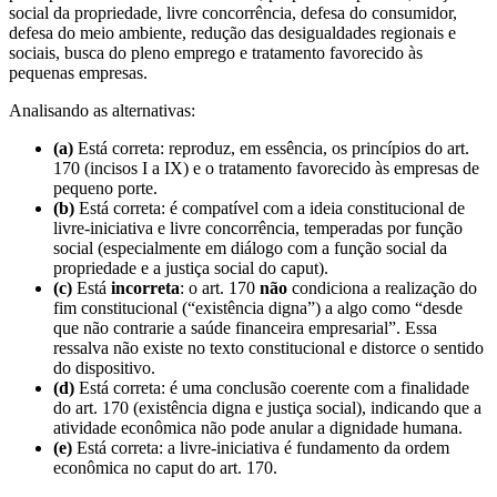
social da propriedade, livre concorrência, defesa do consumidor,
defesa do meio ambiente, redução das desigualdades regionais e
sociais, busca do pleno emprego e tratamento favorecido às
pequenas empresas.
Analisando as alternativas:
(a)
Está correta: reproduz, em essência, os princípios do art.
170 (incisos I a IX) e o tratamento favorecido às empresas de
pequeno porte.
(b)
Está correta: é compatível com a ideia constitucional de
livre-iniciativa e livre concorrência, temperadas por função
social (especialmente em diálogo com a função social da
propriedade e a justiça social do caput).
(c)
Está
incorreta
: o art. 170
não
condiciona a realização do
fim constitucional (“existência digna”) a algo como “desde
que não contrarie a saúde financeira empresarial”. Essa
ressalva não existe no texto constitucional e distorce o sentido
do dispositivo.
(d)
Está correta: é uma conclusão coerente com a finalidade
do art. 170 (existência digna e justiça social), indicando que a
atividade econômica não pode anular a dignidade humana.
(e)
Está correta: a livre-iniciativa é fundamento da ordem
econômica no caput do art. 170.