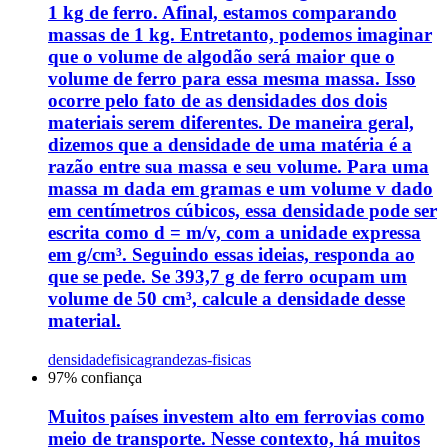
1 kg de ferro. Afinal, estamos comparando
massas de 1 kg. Entretanto, podemos imaginar
que o volume de algodão será maior que o
volume de ferro para essa mesma massa. Isso
ocorre pelo fato de as densidades dos dois
materiais serem diferentes. De maneira geral,
dizemos que a densidade de uma matéria é a
razão entre sua massa e seu volume. Para uma
massa m dada em gramas e um volume v dado
em centímetros cúbicos, essa densidade pode ser
escrita como d = m/v, com a unidade expressa
em g/cm³. Seguindo essas ideias, responda ao
que se pede. Se 393,7 g de ferro ocupam um
volume de 50 cm³, calcule a densidade desse
material.
densidade
fisica
grandezas-fisicas
97
% confiança
Muitos países investem alto em ferrovias como
meio de transporte. Nesse contexto, há muitos