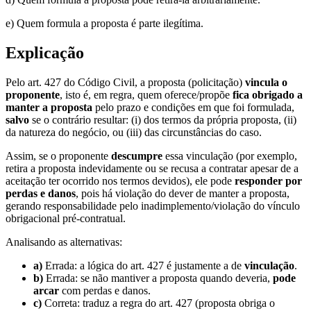
e) Quem formula a proposta é parte ilegítima.
Explicação
Pelo art. 427 do Código Civil, a proposta (policitação)
vincula o
proponente
, isto é, em regra, quem oferece/propõe
fica obrigado a
manter a proposta
pelo prazo e condições em que foi formulada,
salvo
se o contrário resultar: (i) dos termos da própria proposta, (ii)
da natureza do negócio, ou (iii) das circunstâncias do caso.
Assim, se o proponente
descumpre
essa vinculação (por exemplo,
retira a proposta indevidamente ou se recusa a contratar apesar de a
aceitação ter ocorrido nos termos devidos), ele pode
responder por
perdas e danos
, pois há violação do dever de manter a proposta,
gerando responsabilidade pelo inadimplemento/violação do vínculo
obrigacional pré-contratual.
Analisando as alternativas:
a)
Errada: a lógica do art. 427 é justamente a de
vinculação
.
b)
Errada: se não mantiver a proposta quando deveria,
pode
arcar
com perdas e danos.
c)
Correta: traduz a regra do art. 427 (proposta obriga o