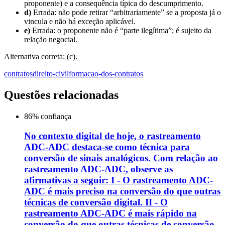
proponente) e a consequência típica do descumprimento.
d)
Errada: não pode retirar “arbitrariamente” se a proposta já o
vincula e não há exceção aplicável.
e)
Errada: o proponente não é “parte ilegítima”; é sujeito da
relação negocial.
Alternativa correta: (c).
contratos
direito-civil
formacao-dos-contratos
Questões relacionadas
86
% confiança
No contexto digital de hoje, o rastreamento
ADC-ADC destaca-se como técnica para
conversão de sinais analógicos. Com relação ao
rastreamento ADC-ADC, observe as
afirmativas a seguir: I - O rastreamento ADC-
ADC é mais preciso na conversão do que outras
técnicas de conversão digital. II - O
rastreamento ADC-ADC é mais rápido na
conversão do que outras técnicas de conversão