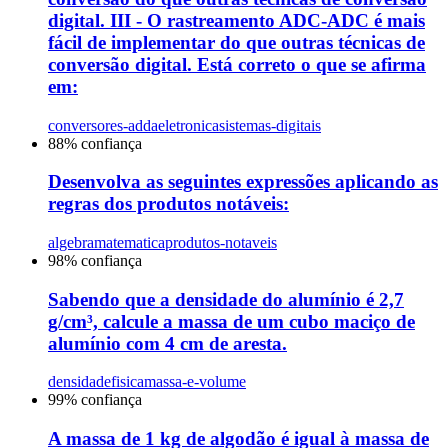
digital. III - O rastreamento ADC-ADC é mais
fácil de implementar do que outras técnicas de
conversão digital. Está correto o que se afirma
em:
conversores-adda
eletronica
sistemas-digitais
88
% confiança
Desenvolva as seguintes expressões aplicando as
regras dos produtos notáveis:
algebra
matematica
produtos-notaveis
98
% confiança
Sabendo que a densidade do alumínio é 2,7
g/cm³, calcule a massa de um cubo maciço de
alumínio com 4 cm de aresta.
densidade
fisica
massa-e-volume
99
% confiança
A massa de 1 kg de algodão é igual à massa de