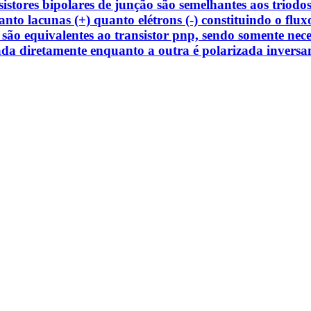
ransistores bipolares de junção são semelhantes aos tri
 tanto lacunas (+) quanto elétrons (-) constituindo o flu
 são equivalentes ao transistor pnp, sendo somente neces
zada diretamente enquanto a outra é polarizada inver