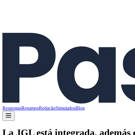
Respostas
Resumos
Redação
Simulados
Blog
La JGL está integrada, además d