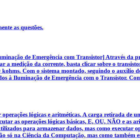
ente as questões.
uminação de Emergência com Transistor] Através da prát
zar a medição da corrente, basta clicar sobre o transis
kohms. Com o sistema montado, seguindo o auxílio do r
nados à Iluminação de Emergência com o Transistor. Com
operações lógicas e aritméticas. A carga retirada de u
tar as operações lógicas básicas, E, OU, NÃO e as arit
tilizados para armazenar dados, mas como executar oper
Não só na Ciência da Computação, mas como também em