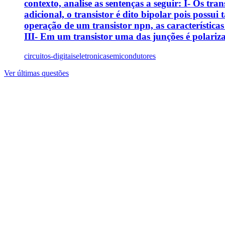
contexto, analise as sentenças a seguir: I- Os t
adicional, o transistor é dito bipolar pois possui
operação de um transistor npn, as características
III- Em um transistor uma das junções é polari
circuitos-digitais
eletronica
semicondutores
Ver últimas questões