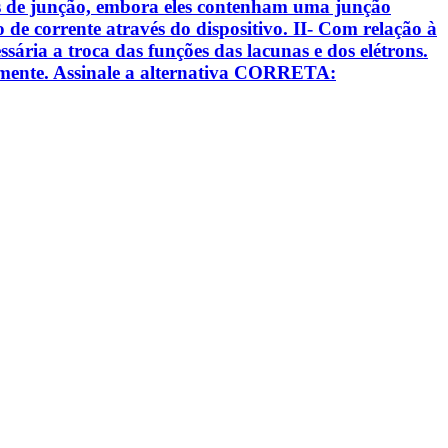
odos de junção, embora eles contenham uma junção
xo de corrente através do dispositivo. II- Com relação à
sária a troca das funções das lacunas e dos elétrons.
samente. Assinale a alternativa CORRETA: