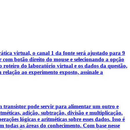
ica virtual, o canal 1 da fonte será ajustado para 9
tor com botão direito do mouse e selecionando a opção
oteiro do laboratório virtual e os dados da questão,
 relação ao experimento exposto, assinale a
m transistor pode servir para alimentar um outro e
méticas, adição, subtração, divisão e multiplicação.
ações lógicas e aritméticas sobre esses dados. Isso é
 todas as áreas do conhecimento. Com base nesse