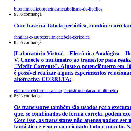
bioquimica
lipoproteinas
metabolismo-de-lipidios
98
% confiança
Com base na Tabela periódica, combine corretam
familias-e-grupos
quimica
tabela-periodica
82
% confiança
[Laboratório Virtual – Eletrônica Analógica – Il
V. Conecte o multímetro ao transistor para reali
"Medir Corrente". Ajuste o potenciômetro em 10 
é possível realizar alguns experimentos relacio
alternativa CORRETA:
eletronica
eletronica-analogica
instrumentacao-multimetro
86
% confiança
Os transistores também são usados para executar 
que, se combinados de forma correta, podem execu
Com isso, os transistores não apenas podem ser u
fantástico e vem revolucionado todo o mundo. 