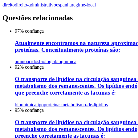
direito
direito-administrativo
espanha
regime-local
Questões relacionadas
97
% confiança
Atualmente encontramos na natureza aproximada
proteínas. Conceitualmente proteínas são:
aminoacidos
biologia
bioquimica
92
% confiança
O transporte de lipídios na circulação sanguínea 
metabolismo dos remanescentes. Os lipídios end
que preenche corretamente as lacunas é:
bioquimica
lipoproteinas
metabolismo-de-lipidios
95
% confiança
O transporte de lipídios na circulação sanguínea 
metabolismo dos remanescentes. Os lipídios end
preenche corretamente as lacunas é: