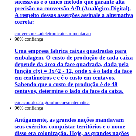
sucessivas é o único método que garante alta
precisão na conversão A/D (Analógico-Digital).
A respeito dessas asserções assinale a alternativa
correta:
conversores-ad
eletronica
instrumentacao
98
% confiança
Uma empresa fabrica caixas quadradas para
embalagem. O custo de produção de cada caixa
depende da área da face quadrada, dada pela
função c(x) = 3x^2 - 12, onde x é o lado da face
em centímetros e c é o custo em centavos.
Sabendo que o custo de produção é de 48
centavos, determine o lado da face da caixa.
equacao-do-2o-grau
funcoes
matematica
96
% confiança
Antigamente, as grandes nações mandavam
seus exércitos conquistar territórios e o nome
disso era colonização. Hoje, as grandes nações