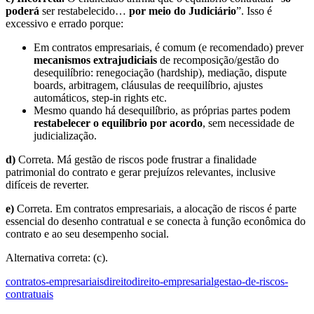
poderá
ser restabelecido…
por meio do Judiciário
”. Isso é
excessivo e errado porque:
Em contratos empresariais, é comum (e recomendado) prever
mecanismos extrajudiciais
de recomposição/gestão do
desequilíbrio: renegociação (hardship), mediação, dispute
boards, arbitragem, cláusulas de reequilíbrio, ajustes
automáticos, step-in rights etc.
Mesmo quando há desequilíbrio, as próprias partes podem
restabelecer o equilíbrio por acordo
, sem necessidade de
judicialização.
d)
Correta. Má gestão de riscos pode frustrar a finalidade
patrimonial do contrato e gerar prejuízos relevantes, inclusive
difíceis de reverter.
e)
Correta. Em contratos empresariais, a alocação de riscos é parte
essencial do desenho contratual e se conecta à função econômica do
contrato e ao seu desempenho social.
Alternativa correta: (c).
contratos-empresariais
direito
direito-empresarial
gestao-de-riscos-
contratuais