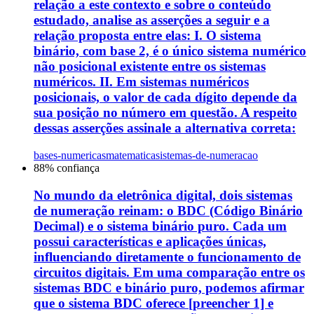
relação a este contexto e sobre o conteúdo
estudado, analise as asserções a seguir e a
relação proposta entre elas: I. O sistema
binário, com base 2, é o único sistema numérico
não posicional existente entre os sistemas
numéricos. II. Em sistemas numéricos
posicionais, o valor de cada dígito depende da
sua posição no número em questão. A respeito
dessas asserções assinale a alternativa correta:
bases-numericas
matematica
sistemas-de-numeracao
88
% confiança
No mundo da eletrônica digital, dois sistemas
de numeração reinam: o BDC (Código Binário
Decimal) e o sistema binário puro. Cada um
possui características e aplicações únicas,
influenciando diretamente o funcionamento de
circuitos digitais. Em uma comparação entre os
sistemas BDC e binário puro, podemos afirmar
que o sistema BDC oferece [preencher 1] e