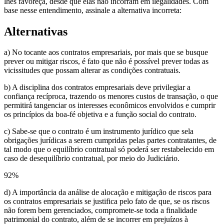
lhes favoreça, desde que elas não incorram em ilegalidades. Com
base nesse entendimento, assinale a alternativa incorreta:
Alternativas
a) No tocante aos contratos empresariais, por mais que se busque
prever ou mitigar riscos, é fato que não é possível prever todas as
vicissitudes que possam alterar as condições contratuais.
b) A disciplina dos contratos empresariais deve privilegiar a
confiança recíproca, trazendo os menores custos de transação, o que
permitirá tangenciar os interesses econômicos envolvidos e cumprir
os princípios da boa-fé objetiva e a função social do contrato.
c) Sabe-se que o contrato é um instrumento jurídico que sela
obrigações jurídicas a serem cumpridas pelas partes contratantes, de
tal modo que o equilíbrio contratual só poderá ser restabelecido em
caso de desequilíbrio contratual, por meio do Judiciário.
92
%
d) A importância da análise de alocação e mitigação de riscos para
os contratos empresariais se justifica pelo fato de que, se os riscos
não forem bem gerenciados, compromete-se toda a finalidade
patrimonial do contrato, além de se incorrer em prejuízos à