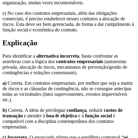
organização, muitas vezes incontornáveis.
e) No caso dos contratos empresariais, além das obrigações
comerciais, é preciso estabelecer nesses contratos a alocação de
riscos. Esta deve ser bem gerenciada, de forma a dar cumprimento à
função social e econômica do contrato.
Explicação
Para identificar a
alternativa incorreta
, basta confrontar as
assertivas com a lógica dos
contratos empresariais
(autonomia
privada, alocação de riscos, mecanismos de prevenção/gestão de
contingências e soluções consensuais).
a)
Correta. Em contratos empresariais, por melhor que seja a matriz
de riscos e as cláusulas de contingência, não se consegue antecipar
todas as vicissitudes (fatos supervenientes, eventos imprevisíveis
etc.).
b)
Correta. A ideia de privilegiar
confiança
, reduzir
custos de
transação
e atender à
boa-fé objetiva
e à
função social
é
compatível com a disciplina contemporânea dos contratos
empresariais.
c)
Incorreta.
O enunciado afirma que o equilíbrio contratual “
só