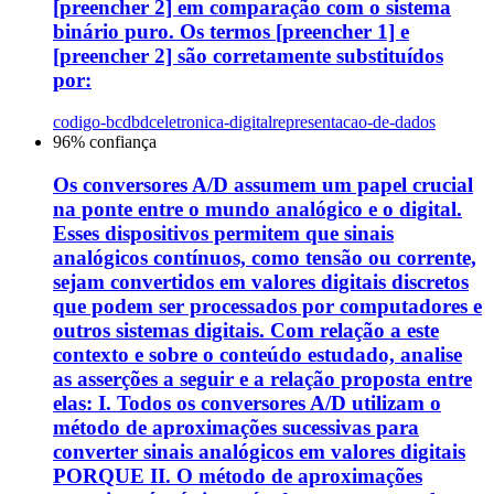
[preencher 2] em comparação com o sistema
binário puro. Os termos [preencher 1] e
[preencher 2] são corretamente substituídos
por:
codigo-bcdbdc
eletronica-digital
representacao-de-dados
96
% confiança
Os conversores A/D assumem um papel crucial
na ponte entre o mundo analógico e o digital.
Esses dispositivos permitem que sinais
analógicos contínuos, como tensão ou corrente,
sejam convertidos em valores digitais discretos
que podem ser processados por computadores e
outros sistemas digitais. Com relação a este
contexto e sobre o conteúdo estudado, analise
as asserções a seguir e a relação proposta entre
elas: I. Todos os conversores A/D utilizam o
método de aproximações sucessivas para
converter sinais analógicos em valores digitais
PORQUE II. O método de aproximações