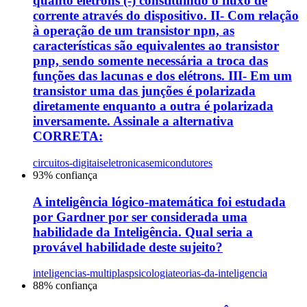
quanto elétrons (-) constituindo o fluxo de
corrente através do dispositivo. II- Com relação
à operação de um transistor npn, as
características são equivalentes ao transistor
pnp, sendo somente necessária a troca das
funções das lacunas e dos elétrons. III- Em um
transistor uma das junções é polarizada
diretamente enquanto a outra é polarizada
inversamente. Assinale a alternativa
CORRETA:
circuitos-digitais
eletronica
semicondutores
93
% confiança
A inteligência lógico-matemática foi estudada
por Gardner por ser considerada uma
habilidade da Inteligência. Qual seria a
provável habilidade deste sujeito?
inteligencias-multiplas
psicologia
teorias-da-inteligencia
88
% confiança