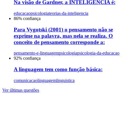
Na visão de Gardner, a INTELIGÊNCIA é:
educacao
psicologia
teorias-da-inteligencia
86
% confiança
Para Vygotski (2001) o pensamento não se
exprime na palavra, mas nela se realiza. O
conceito de pensamento corresponde a:
pensamento-e-linguagem
psicologia
psicologia-da-educacao
92
% confiança
A linguagem tem como função básica:
comunicacao
linguagem
linguistica
Ver últimas questões