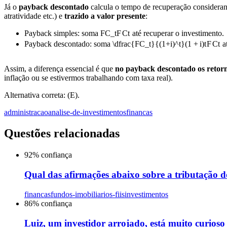
Já o
payback descontado
calcula o tempo de recuperação considera
atratividade etc.) e
trazido a valor presente
:
Payback simples: soma
FC_t
F
C
t
até recuperar o investimento.
Payback descontado: soma
\dfrac{FC_t}{(1+i)^t}
(
1
+
i
)
t
F
C
t
at
Assim, a diferença essencial é que
no payback descontado os retorno
inflação ou se estivermos trabalhando com taxa real).
Alternativa correta: (E).
administracao
analise-de-investimentos
financas
Questões relacionadas
92
% confiança
Qual das afirmações abaixo sobre a tributação do
financas
fundos-imobiliarios-fiis
investimentos
86
% confiança
Luiz, um investidor arrojado, está muito curios