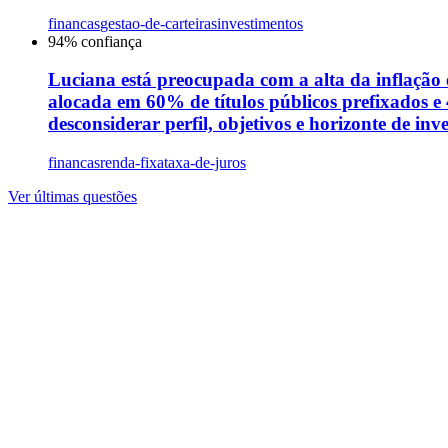
financas
gestao-de-carteiras
investimentos
94
% confiança
Luciana está preocupada com a alta da inflação 
alocada em 60% de títulos públicos prefixados e 
desconsiderar perfil, objetivos e horizonte de in
financas
renda-fixa
taxa-de-juros
Ver últimas questões