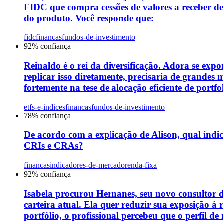
FIDC que compra cessões de valores a receber de
do produto. Você responde que:
fidc
financas
fundos-de-investimento
92
% confiança
Reinaldo é o rei da diversificação. Adora se expo
replicar isso diretamente, precisaria de grandes
fortemente na tese de alocação eficiente de portf
etfs-e-indices
financas
fundos-de-investimento
78
% confiança
De acordo com a explicação de Alison, qual índi
CRIs e CRAs?
financas
indicadores-de-mercado
renda-fixa
92
% confiança
Isabela procurou Hernanes, seu novo consultor de
carteira atual. Ela quer reduzir sua exposição à
portfólio, o profissional percebeu que o perfil d