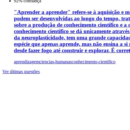
92
% confiança
"Aprender a aprender" refere-se à aquisição e me
podem ser desenvolvidas ao longo do tempo, tra
sobre a produção de conhecimento científico e a
conhecimento científico se dá unicamente através
da neuroplasticidade, tem uma grande capacidade
espécie que apenas aprende, mas não ensina a si
desde fazer fogo até construir e explorar. É corre
aprendizagem
ciencias-humanas
conhecimento-cientifico
Ver últimas questões