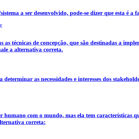
istema a ser desenvolvido, pode-se dizer que esta é a fa
re
s as técnicas de concepção, que são destinadas a implem
ale a alternativa correta.
a determinar as necessidades e interesses dos stakeholde
er humano com o mundo, mas ela tem características q
lternativa correta: