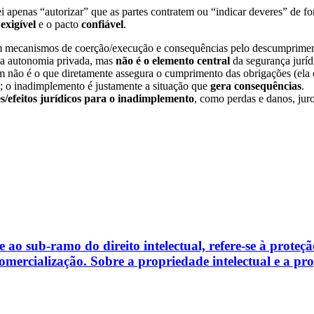
ei apenas “autorizar” que as partes contratem ou “indicar deveres” de fo
o
exigível
e o pacto
confiável
.
m mecanismos de coerção/execução e consequências pelo descumprimen
 da autonomia privada, mas
não é o elemento central
da segurança jurí
 não é o que diretamente assegura o cumprimento das obrigações (ela or
; o inadimplemento é justamente a situação que
gera consequências
.
s/efeitos jurídicos para o inadimplemento
, como perdas e danos, juro
e ao sub-ramo do direito intelectual, refere-se à prote
mercialização. Sobre a propriedade intelectual e a prop