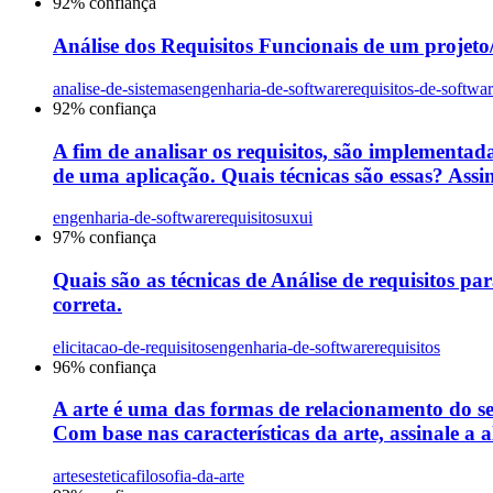
92
% confiança
Análise dos Requisitos Funcionais de um projeto/s
analise-de-sistemas
engenharia-de-software
requisitos-de-softwa
92
% confiança
A fim de analisar os requisitos, são implementada
de uma aplicação. Quais técnicas são essas? Assin
engenharia-de-software
requisitos
uxui
97
% confiança
Quais são as técnicas de Análise de requisitos par
correta.
elicitacao-de-requisitos
engenharia-de-software
requisitos
96
% confiança
A arte é uma das formas de relacionamento do s
Com base nas características da arte, assinale a a
artes
estetica
filosofia-da-arte