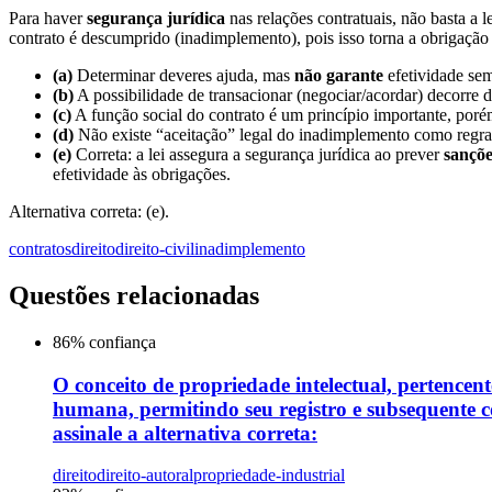
Para haver
segurança jurídica
nas relações contratuais, não basta a l
contrato é descumprido (inadimplemento), pois isso torna a obrigaçã
(a)
Determinar deveres ajuda, mas
não garante
efetividade se
(b)
A possibilidade de transacionar (negociar/acordar) decorre
(c)
A função social do contrato é um princípio importante, porém
(d)
Não existe “aceitação” legal do inadimplemento como regra
(e)
Correta: a lei assegura a segurança jurídica ao prever
sançõe
efetividade às obrigações.
Alternativa correta: (e).
contratos
direito
direito-civil
inadimplemento
Questões relacionadas
86
% confiança
O conceito de propriedade intelectual, pertencent
humana, permitindo seu registro e subsequente co
assinale a alternativa correta:
direito
direito-autoral
propriedade-industrial