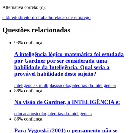
Alternativa correta: (c).
clt
direito
direito-do-trabalho
relacao-de-emprego
Questões relacionadas
93
% confiança
A inteligência lógico-matemática foi estudada
por Gardner por ser considerada uma
habilidade da Inteligência. Qual seria a
provável habilidade deste sujeito?
inteligencias-multiplas
psicologia
teorias-da-inteligencia
88
% confiança
Na visão de Gardner, a INTELIGÊNCIA é:
educacao
psicologia
teorias-da-inteligencia
86
% confiança
Para Vygotski (2001) o pensamento não se