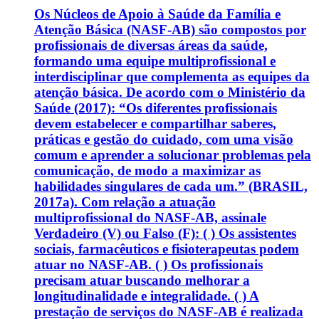
Os Núcleos de Apoio à Saúde da Família e
Atenção Básica (NASF-AB) são compostos por
profissionais de diversas áreas da saúde,
formando uma equipe multiprofissional e
interdisciplinar que complementa as equipes da
atenção básica. De acordo com o Ministério da
Saúde (2017): “Os diferentes profissionais
devem estabelecer e compartilhar saberes,
práticas e gestão do cuidado, com uma visão
comum e aprender a solucionar problemas pela
comunicação, de modo a maximizar as
habilidades singulares de cada um.” (BRASIL,
2017a). Com relação a atuação
multiprofissional do NASF-AB, assinale
Verdadeiro (V) ou Falso (F): ( ) Os assistentes
sociais, farmacêuticos e fisioterapeutas podem
atuar no NASF-AB. ( ) Os profissionais
precisam atuar buscando melhorar a
longitudinalidade e integralidade. ( ) A
prestação de serviços do NASF-AB é realizada