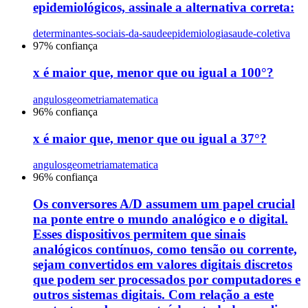
epidemiológicos, assinale a alternativa correta:
determinantes-sociais-da-saude
epidemiologia
saude-coletiva
97
% confiança
x é maior que, menor que ou igual a 100°?
angulos
geometria
matematica
96
% confiança
x é maior que, menor que ou igual a 37°?
angulos
geometria
matematica
96
% confiança
Os conversores A/D assumem um papel crucial
na ponte entre o mundo analógico e o digital.
Esses dispositivos permitem que sinais
analógicos contínuos, como tensão ou corrente,
sejam convertidos em valores digitais discretos
que podem ser processados por computadores e
outros sistemas digitais. Com relação a este