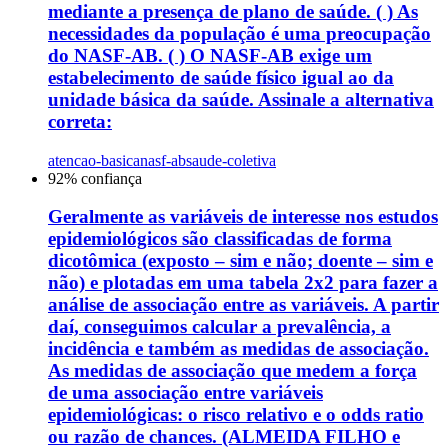
mediante a presença de plano de saúde. ( ) As
necessidades da população é uma preocupação
do NASF-AB. ( ) O NASF-AB exige um
estabelecimento de saúde físico igual ao da
unidade básica da saúde. Assinale a alternativa
correta:
atencao-basica
nasf-ab
saude-coletiva
92
% confiança
Geralmente as variáveis de interesse nos estudos
epidemiológicos são classificadas de forma
dicotômica (exposto – sim e não; doente – sim e
não) e plotadas em uma tabela 2x2 para fazer a
análise de associação entre as variáveis. A partir
daí, conseguimos calcular a prevalência, a
incidência e também as medidas de associação.
As medidas de associação que medem a força
de uma associação entre variáveis
epidemiológicas: o risco relativo e o odds ratio
ou razão de chances. (ALMEIDA FILHO e