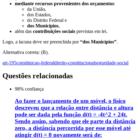
mediante recursos provenientes dos orçamentos
:
da União,
dos Estados,
do Distrito Federal e
dos Municípios
,
além das
contribuições sociais
previstas em lei.
Logo, a lacuna deve ser preenchida por
“dos Municípios”
.
Alternativa correta: (B).
art-195
constituicao-federal
direito-constitucional
seguridade-social
Questões relacionadas
98
% confiança
Ao fazer o lançamento de um móvel, o físico
descreveu que a relação entre distância e altura
pode ser dada pela função d(t) = -4t^2 + 24t.
Sendo assim, sabendo que ele parte da distância
zero, a distância percorrida por esse móvel até
atingir d(t) = 0 novamente será de: