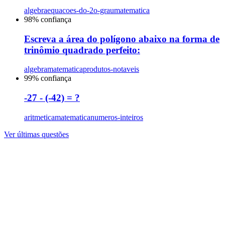
algebra
equacoes-do-2o-grau
matematica
98
% confiança
Escreva a área do polígono abaixo na forma de
trinômio quadrado perfeito:
algebra
matematica
produtos-notaveis
99
% confiança
-27 - (-42) = ?
aritmetica
matematica
numeros-inteiros
Ver últimas questões