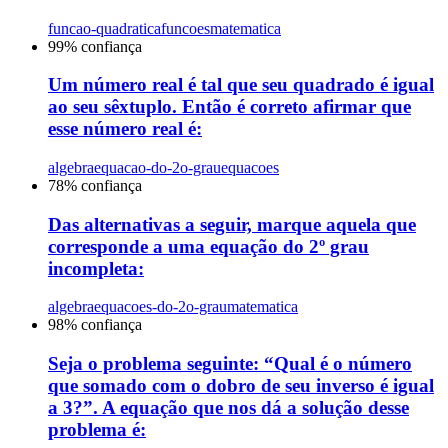
funcao-quadratica
funcoes
matematica
99
% confiança
Um número real é tal que seu quadrado é igual
ao seu sêxtuplo. Então é correto afirmar que
esse número real é:
algebra
equacao-do-2o-grau
equacoes
78
% confiança
Das alternativas a seguir, marque aquela que
corresponde a uma equação do 2º grau
incompleta:
algebra
equacoes-do-2o-grau
matematica
98
% confiança
Seja o problema seguinte: “Qual é o número
que somado com o dobro de seu inverso é igual
a 3?”. A equação que nos dá a solução desse
problema é: