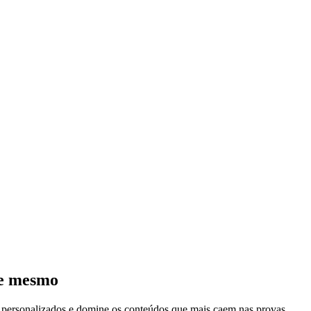
je mesmo
s personalizados e domine os conteúdos que mais caem nas provas.