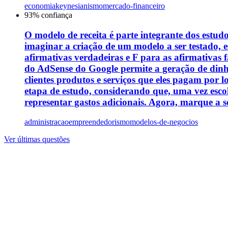
economia
keynesianismo
mercado-financeiro
93
% confiança
O modelo de receita é parte integrante dos estu
imaginar a criação de um modelo a ser testado, e
afirmativas verdadeiras e F para as afirmativas f
do AdSense do Google permite a geração de dinhei
clientes produtos e serviços que eles pagam por 
etapa de estudo, considerando que, uma vez esc
representar gastos adicionais. Agora, marque a s
administracao
empreendedorismo
modelos-de-negocios
Ver últimas questões