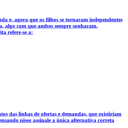
a e, agora que os filhos se tornaram independentes
ália, algo com que ambos sempre sonharam.
a refere-se a:
os das linhas de ofertas e demandas, que existiriam
nsando nisso assinale a única alternativa correta