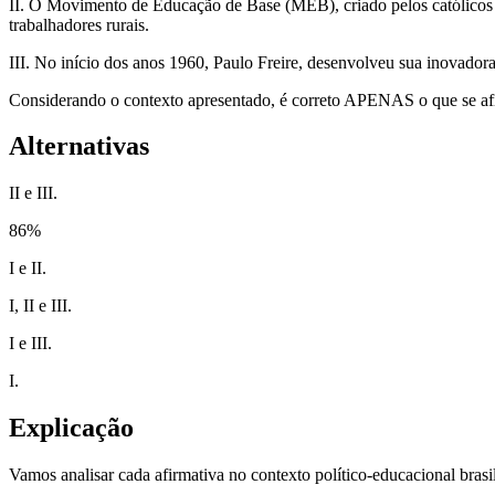
II. O Movimento de Educação de Base (MEB), criado pelos católicos p
trabalhadores rurais.
III. No início dos anos 1960, Paulo Freire, desenvolveu sua inovadora
Considerando o contexto apresentado, é correto APENAS o que se af
Alternativas
II e III.
86
%
I e II.
I, II e III.
I e III.
I.
Explicação
Vamos analisar cada afirmativa no contexto político-educacional bra