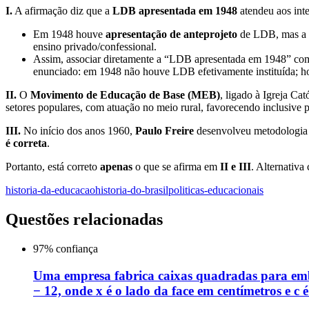
I.
A afirmação diz que a
LDB apresentada em 1948
atendeu aos inte
Em 1948 houve
apresentação de anteprojeto
de LDB, mas a
ensino privado/confessional.
Assim, associar diretamente a “LDB apresentada em 1948” como
enunciado: em 1948 não houve LDB efetivamente instituída; ho
II.
O
Movimento de Educação de Base (MEB)
, ligado à Igreja Ca
setores populares, com atuação no meio rural, favorecendo inclusive 
III.
No início dos anos 1960,
Paulo Freire
desenvolveu metodologia 
é correta
.
Portanto, está correto
apenas
o que se afirma em
II e III
. Alternativa 
historia-da-educacao
historia-do-brasil
politicas-educacionais
Questões relacionadas
97
% confiança
Uma empresa fabrica caixas quadradas para emb
− 12, onde x é o lado da face em centímetros e c