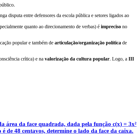
público.
onga disputa entre defensores da escola pública e setores ligados ao
specialmente quanto ao direcionamento de verbas) é
impreciso
no
educação popular e também de
articulação/organização política
de
nsciência crítica) e na
valorização da cultura popular
. Logo, a
III
 área da face quadrada, dada pela função c(x) = 3x²
 é de 48 centavos, determine o lado da face da caixa.