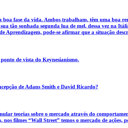
 boa fase da vida. Ambos trabalham, têm uma boa rend
 sua tão sonhada segunda lua de mel, dessa vez na It
e Aprendizagem, pode-se afirmar que a situação descrit
o ponto de vista do Keynesianismo.
ção de Adans Smith e David Ricardo?
rmular teorias sobre o mercado através do comportament
 nos filmes “Wall Street” temos o mercado de ações, pe