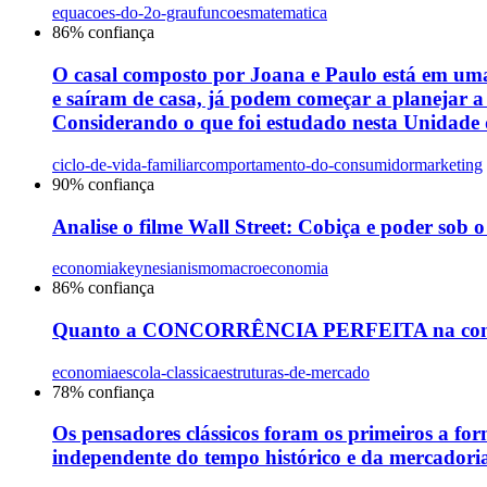
equacoes-do-2o-grau
funcoes
matematica
86
% confiança
O casal composto por Joana e Paulo está em uma
e saíram de casa, já podem começar a planejar a
Considerando o que foi estudado nesta Unidade d
ciclo-de-vida-familiar
comportamento-do-consumidor
marketing
90
% confiança
Analise o filme Wall Street: Cobiça e poder sob 
economia
keynesianismo
macroeconomia
86
% confiança
Quanto a CONCORRÊNCIA PERFEITA na concep
economia
escola-classica
estruturas-de-mercado
78
% confiança
Os pensadores clássicos foram os primeiros a fo
independente do tempo histórico e da mercadoria,