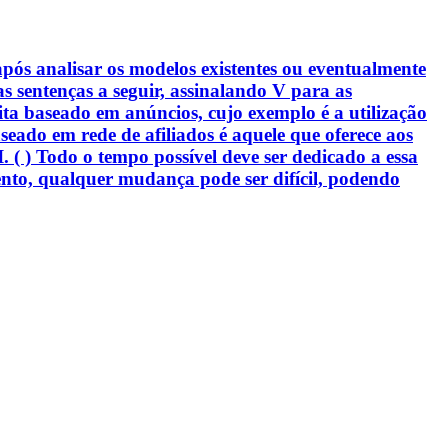
pós analisar os modelos existentes ou eventualmente
s sentenças a seguir, assinalando V para as
eita baseado em anúncios, cujo exemplo é a utilização
seado em rede de afiliados é aquele que oferece aos
. ( ) Todo o tempo possível deve ser dedicado a essa
nto, qualquer mudança pode ser difícil, podendo