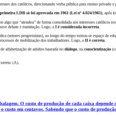
resses dos católicos, direcionando verba pública para ensino privado e 
primeira LDB só foi aprovada em 1961 (Lei nº 4.024/1961)
, após l
 algo que “atendeu” de forma consolidada aos interesses católicos (e
uve debate e tramitação. Logo, a
I é considerada incorreta
.
tólica (setores progressistas), ao longo do tempo tornou-se espaço de 
processos de mobilização dos trabalhadores. Logo, a
II é correta
.
de alfabetização de adultos baseada no
diálogo
, na
conscientização
(co
correta: (A).
alagem. O custo de produção de cada caixa depende da
 é o custo em centavos. Sabendo que o custo de produção