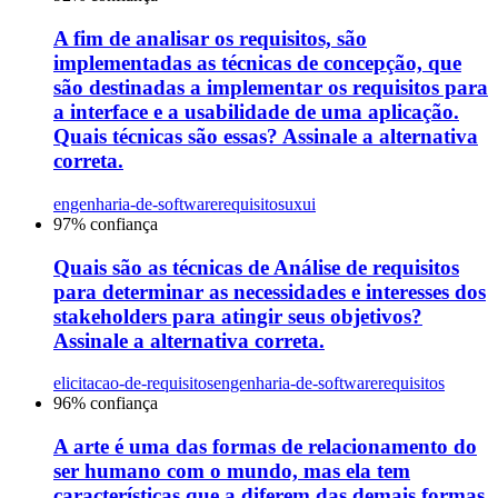
A fim de analisar os requisitos, são
implementadas as técnicas de concepção, que
são destinadas a implementar os requisitos para
a interface e a usabilidade de uma aplicação.
Quais técnicas são essas? Assinale a alternativa
correta.
engenharia-de-software
requisitos
uxui
97
% confiança
Quais são as técnicas de Análise de requisitos
para determinar as necessidades e interesses dos
stakeholders para atingir seus objetivos?
Assinale a alternativa correta.
elicitacao-de-requisitos
engenharia-de-software
requisitos
96
% confiança
A arte é uma das formas de relacionamento do
ser humano com o mundo, mas ela tem
características que a diferem das demais formas