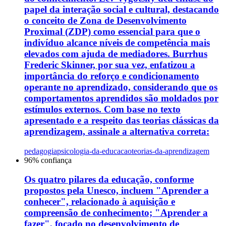
papel da interação social e cultural, destacando
o conceito de Zona de Desenvolvimento
Proximal (ZDP) como essencial para que o
indivíduo alcance níveis de competência mais
elevados com ajuda de mediadores. Burrhus
Frederic Skinner, por sua vez, enfatizou a
importância do reforço e condicionamento
operante no aprendizado, considerando que os
comportamentos aprendidos são moldados por
estímulos externos. Com base no texto
apresentado e a respeito das teorias clássicas da
aprendizagem, assinale a alternativa correta:
pedagogia
psicologia-da-educacao
teorias-da-aprendizagem
96
% confiança
Os quatro pilares da educação, conforme
propostos pela Unesco, incluem "Aprender a
conhecer", relacionado à aquisição e
compreensão de conhecimento; "Aprender a
fazer", focado no desenvolvimento de