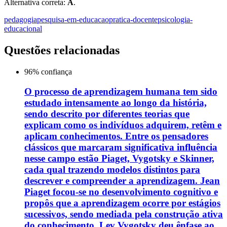
Alternativa correta:
A
.
pedagogia
pesquisa-em-educacao
pratica-docente
psicologia-
educacional
Questões relacionadas
96
% confiança
O processo de aprendizagem humana tem sido
estudado intensamente ao longo da história,
sendo descrito por diferentes teorias que
explicam como os indivíduos adquirem, retêm e
aplicam conhecimentos. Entre os pensadores
clássicos que marcaram significativa influência
nesse campo estão Piaget, Vygotsky e Skinner,
cada qual trazendo modelos distintos para
descrever e compreender a aprendizagem. Jean
Piaget focou-se no desenvolvimento cognitivo e
propôs que a aprendizagem ocorre por estágios
sucessivos, sendo mediada pela construção ativa
do conhecimento. Lev Vygotsky deu ênfase ao