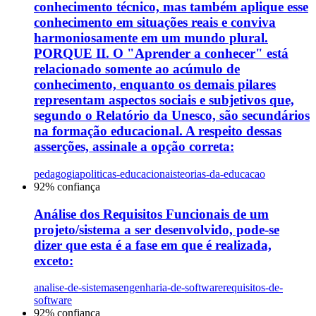
conhecimento técnico, mas também aplique esse
conhecimento em situações reais e conviva
harmoniosamente em um mundo plural.
PORQUE II. O "Aprender a conhecer" está
relacionado somente ao acúmulo de
conhecimento, enquanto os demais pilares
representam aspectos sociais e subjetivos que,
segundo o Relatório da Unesco, são secundários
na formação educacional. A respeito dessas
asserções, assinale a opção correta:
pedagogia
politicas-educacionais
teorias-da-educacao
92
% confiança
Análise dos Requisitos Funcionais de um
projeto/sistema a ser desenvolvido, pode-se
dizer que esta é a fase em que é realizada,
exceto:
analise-de-sistemas
engenharia-de-software
requisitos-de-
software
92
% confiança