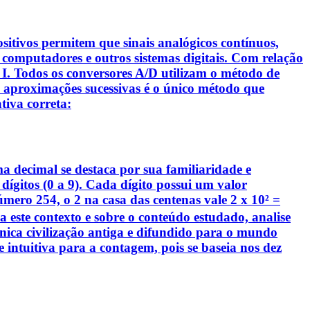
sitivos permitem que sinais analógicos contínuos,
 computadores e outros sistemas digitais. Com relação
s: I. Todos os conversores A/D utilizam o método de
e aproximações sucessivas é o único método que
tiva correta:
ma decimal se destaca por sua familiaridade e
ígitos (0 a 9). Cada dígito possui um valor
mero 254, o 2 na casa das centenas vale 2 x 10² =
 a este contexto e sobre o conteúdo estudado, analise
 única civilização antiga e difundido para o mundo
e intuitiva para a contagem, pois se baseia nos dez