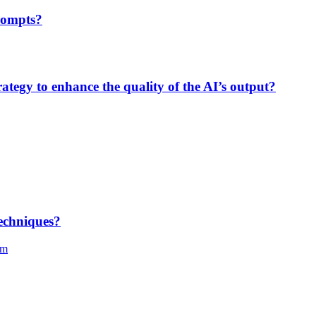
prompts?
tegy to enhance the quality of the AI’s output?
techniques?
em