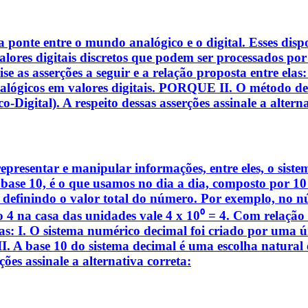
ponte entre o mundo analógico e o digital. Esses dispo
lores digitais discretos que podem ser processados por
ise as asserções a seguir e a relação proposta entre ela
nalógicos em valores digitais. PORQUE II. O método d
Digital). A respeito dessas asserções assinale a alterna
epresentar e manipular informações, entre eles, o siste
ase 10, é o que usamos no dia a dia, composto por 10 d
 definindo o valor total do número. Por exemplo, no nú
 o 4 na casa das unidades vale 4 x 10⁰ = 4. Com relação
 elas: I. O sistema numérico decimal foi criado por uma
II. A base 10 do sistema decimal é uma escolha natural 
ões assinale a alternativa correta: