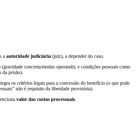
ou a
autoridade judiciária
(juiz), a depender do caso.
o
(gravidade concreta/modus operandi), e condições pessoais como
 da prisão).
gra os critérios legais para a concessão do benefício (o que pode
suais” não é requisito da liberdade provisória).
 menciona
valor das custas processuais
.