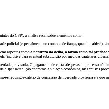
guintes do CPP), a análise recai sobre elementos como:
ade policial
(especialmente no contexto de fiança, quando cabível) e/
derar aspectos como
a natureza do delito
,
a forma como foi praticad
ela (inclusive para eventual substituição por medidas cautelares diversas
berdade provisória. O pagamento de custas/despesas do processo não inte
e de dispensa/redução conforme a situação econômica, mas “custas proces
ompõe
requisitos/critério de concessão de liberdade provisória é a que