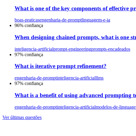
What is one of the key components of effective 
boas-praticas
engenharia-de-prompt
linguagem-e-ia
96
% confiança
When designing chained prompts, what is one stra
inteligencia-artificial
prompt-engineering
prompts-encadeados
97
% confiança
What is iterative prompt refinement?
engenharia-de-prompt
inteligencia-artificial
llms
97
% confiança
What is a benefit of using advanced prompting 
engenharia-de-prompt
inteligencia-artificial
modelos-de-linguag
Ver últimas questões