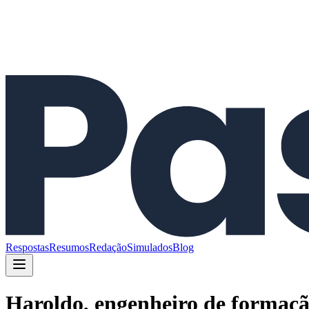
Respostas
Resumos
Redação
Simulados
Blog
Haroldo, engenheiro de formação