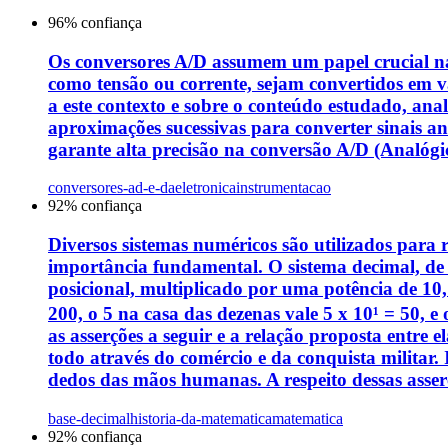
96
% confiança
Os conversores A/D assumem um papel crucial na 
como tensão ou corrente, sejam convertidos em va
a este contexto e sobre o conteúdo estudado, anal
aproximações sucessivas para converter sinais a
garante alta precisão na conversão A/D (Analógico-
conversores-ad-e-da
eletronica
instrumentacao
92
% confiança
Diversos sistemas numéricos são utilizados para r
importância fundamental. O sistema decimal, de b
posicional, multiplicado por uma potência de 10,
200, o 5 na casa das dezenas vale 5 x 10¹ = 50, e
as asserções a seguir e a relação proposta entre
todo através do comércio e da conquista militar. 
dedos das mãos humanas. A respeito dessas asserç
base-decimal
historia-da-matematica
matematica
92
% confiança