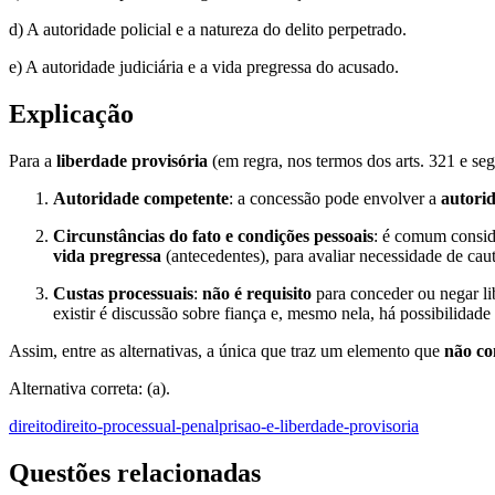
d) A autoridade policial e a natureza do delito perpetrado.
e) A autoridade judiciária e a vida pregressa do acusado.
Explicação
Para a
liberdade provisória
(em regra, nos termos dos arts. 321 e se
Autoridade competente
: a concessão pode envolver a
autorid
Circunstâncias do fato e condições pessoais
: é comum consi
vida pregressa
(antecedentes), para avaliar necessidade de caut
Custas processuais
:
não é requisito
para conceder ou negar li
existir é discussão sobre fiança e, mesmo nela, há possibilidad
Assim, entre as alternativas, a única que traz um elemento que
não c
Alternativa correta: (a).
direito
direito-processual-penal
prisao-e-liberdade-provisoria
Questões relacionadas