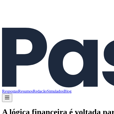
Respostas
Resumos
Redação
Simulados
Blog
A lógica financeira é voltada p