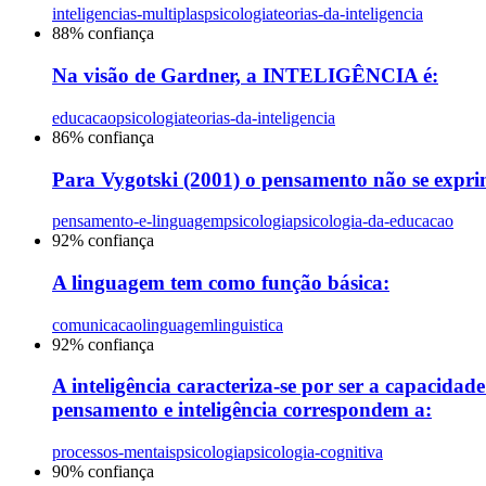
inteligencias-multiplas
psicologia
teorias-da-inteligencia
88
% confiança
Na visão de Gardner, a INTELIGÊNCIA é:
educacao
psicologia
teorias-da-inteligencia
86
% confiança
Para Vygotski (2001) o pensamento não se exprim
pensamento-e-linguagem
psicologia
psicologia-da-educacao
92
% confiança
A linguagem tem como função básica:
comunicacao
linguagem
linguistica
92
% confiança
A inteligência caracteriza-se por ser a capacida
pensamento e inteligência correspondem a:
processos-mentais
psicologia
psicologia-cognitiva
90
% confiança