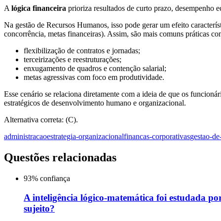
A
lógica financeira
prioriza resultados de curto prazo, desempenho
Na gestão de Recursos Humanos, isso pode gerar um efeito característ
concorrência, metas financeiras). Assim, são mais comuns práticas co
flexibilização de contratos e jornadas;
terceirizações e reestruturações;
enxugamento de quadros e contenção salarial;
metas agressivas com foco em produtividade.
Esse cenário se relaciona diretamente com a ideia de que os funcion
estratégicos de desenvolvimento humano e organizacional.
Alternativa correta: (C).
administracao
estrategia-organizacional
financas-corporativas
gestao-de
Questões relacionadas
93
% confiança
A inteligência lógico-matemática foi estudada po
sujeito?