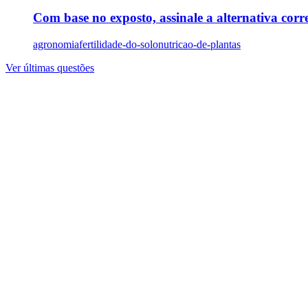
Com base no exposto, assinale a alternativa corre
agronomia
fertilidade-do-solo
nutricao-de-plantas
Ver últimas questões