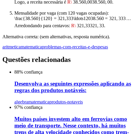
Logo, a receita necessária é
R\
38.560,00
38.560
,
00
.
Mensalidade por vaga (com 120 vagas ocupadas):
\frac{38.560}{120} = 321,333\ldots
120
38.560
=
321
,
333
…
Arredondando para centavos:
R\
321,33
321
,
33
.
Alternativa correta: (sem alternativas, resposta numérica).
aritmetica
matematica
problemas-com-receitas-e-despesas
Questões relacionadas
88
% confiança
Desenvolva as seguintes expressões aplicando as
regras dos produtos notáveis:
algebra
matematica
produtos-notaveis
97
% confiança
Muitos países investem alto em ferrovias como
meio de transporte. Nesse contexto, há muitos
trens de alta velocidade conhecidos como trem-