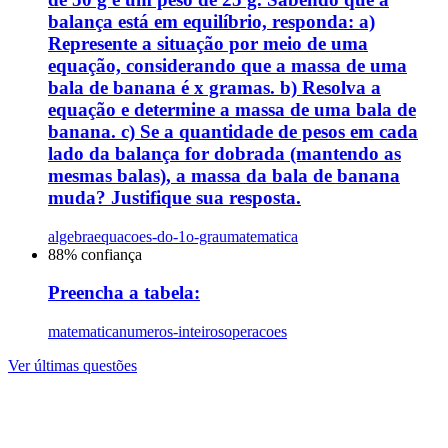
balança está em equilíbrio, responda: a)
Represente a situação por meio de uma
equação, considerando que a massa de uma
bala de banana é x gramas. b) Resolva a
equação e determine a massa de uma bala de
banana. c) Se a quantidade de pesos em cada
lado da balança for dobrada (mantendo as
mesmas balas), a massa da bala de banana
muda? Justifique sua resposta.
algebra
equacoes-do-1o-grau
matematica
88
% confiança
Preencha a tabela:
matematica
numeros-inteiros
operacoes
Ver últimas questões