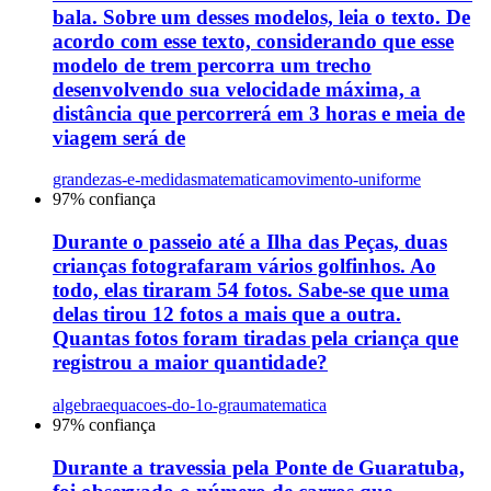
bala. Sobre um desses modelos, leia o texto. De
acordo com esse texto, considerando que esse
modelo de trem percorra um trecho
desenvolvendo sua velocidade máxima, a
distância que percorrerá em 3 horas e meia de
viagem será de
grandezas-e-medidas
matematica
movimento-uniforme
97
% confiança
Durante o passeio até a Ilha das Peças, duas
crianças fotografaram vários golfinhos. Ao
todo, elas tiraram 54 fotos. Sabe-se que uma
delas tirou 12 fotos a mais que a outra.
Quantas fotos foram tiradas pela criança que
registrou a maior quantidade?
algebra
equacoes-do-1o-grau
matematica
97
% confiança
Durante a travessia pela Ponte de Guaratuba,