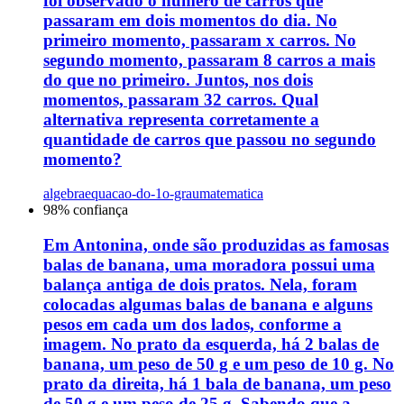
foi observado o número de carros que
passaram em dois momentos do dia. No
primeiro momento, passaram x carros. No
segundo momento, passaram 8 carros a mais
do que no primeiro. Juntos, nos dois
momentos, passaram 32 carros. Qual
alternativa representa corretamente a
quantidade de carros que passou no segundo
momento?
algebra
equacao-do-1o-grau
matematica
98
% confiança
Em Antonina, onde são produzidas as famosas
balas de banana, uma moradora possui uma
balança antiga de dois pratos. Nela, foram
colocadas algumas balas de banana e alguns
pesos em cada um dos lados, conforme a
imagem. No prato da esquerda, há 2 balas de
banana, um peso de 50 g e um peso de 10 g. No
prato da direita, há 1 bala de banana, um peso
de 50 g e um peso de 25 g. Sabendo que a