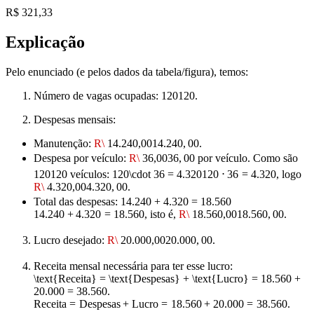
R$ 321,33
Explicação
Pelo enunciado (e pelos dados da tabela/figura), temos:
Número de vagas ocupadas:
120
120
.
Despesas mensais:
Manutenção:
R\
14.240,00
14.240
,
00
.
Despesa por veículo:
R\
36,00
36
,
00
por veículo. Como são
120
120
veículos:
120\cdot 36 = 4.320
120
⋅
36
=
4.320
, logo
R\
4.320,00
4.320
,
00
.
Total das despesas:
14.240 + 4.320 = 18.560
14.240
+
4.320
=
18.560
, isto é,
R\
18.560,00
18.560
,
00
.
Lucro desejado:
R\
20.000,00
20.000
,
00
.
Receita mensal necessária para ter esse lucro:
\text{Receita} = \text{Despesas} + \text{Lucro} = 18.560 +
20.000 = 38.560.
Receita
=
Despesas
+
Lucro
=
18.560
+
20.000
=
38.560.