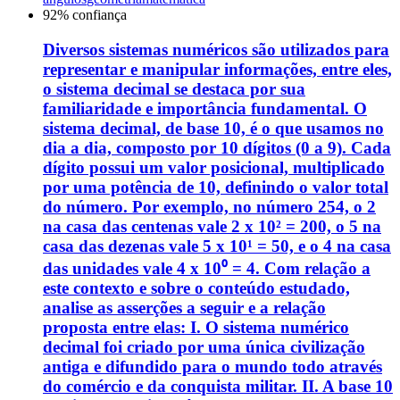
92
% confiança
Diversos sistemas numéricos são utilizados para
representar e manipular informações, entre eles,
o sistema decimal se destaca por sua
familiaridade e importância fundamental. O
sistema decimal, de base 10, é o que usamos no
dia a dia, composto por 10 dígitos (0 a 9). Cada
dígito possui um valor posicional, multiplicado
por uma potência de 10, definindo o valor total
do número. Por exemplo, no número 254, o 2
na casa das centenas vale 2 x 10² = 200, o 5 na
casa das dezenas vale 5 x 10¹ = 50, e o 4 na casa
das unidades vale 4 x 10⁰ = 4. Com relação a
este contexto e sobre o conteúdo estudado,
analise as asserções a seguir e a relação
proposta entre elas: I. O sistema numérico
decimal foi criado por uma única civilização
antiga e difundido para o mundo todo através
do comércio e da conquista militar. II. A base 10