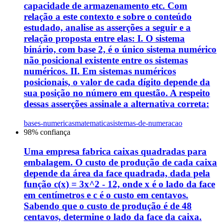
capacidade de armazenamento etc. Com
relação a este contexto e sobre o conteúdo
estudado, analise as asserções a seguir e a
relação proposta entre elas: I. O sistema
binário, com base 2, é o único sistema numérico
não posicional existente entre os sistemas
numéricos. II. Em sistemas numéricos
posicionais, o valor de cada dígito depende da
sua posição no número em questão. A respeito
dessas asserções assinale a alternativa correta:
bases-numericas
matematica
sistemas-de-numeracao
98
% confiança
Uma empresa fabrica caixas quadradas para
embalagem. O custo de produção de cada caixa
depende da área da face quadrada, dada pela
função c(x) = 3x^2 - 12, onde x é o lado da face
em centímetros e c é o custo em centavos.
Sabendo que o custo de produção é de 48
centavos, determine o lado da face da caixa.