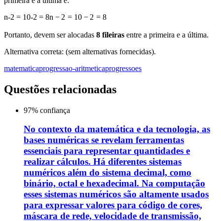
primeira e a última é:
n-2 = 10-2 = 8
n
−
2
=
10
−
2
=
8
Portanto, devem ser alocadas
8 fileiras
entre a primeira e a última.
Alternativa correta: (sem alternativas fornecidas).
matematica
progressao-aritmetica
progressoes
Questões relacionadas
97
% confiança
No contexto da matemática e da tecnologia, as
bases numéricas se revelam ferramentas
essenciais para representar quantidades e
realizar cálculos. Há diferentes sistemas
numéricos além do sistema decimal, como
binário, octal e hexadecimal. Na computação
esses sistemas numéricos são altamente usados
para expressar valores para código de cores,
máscara de rede, velocidade de transmissão,