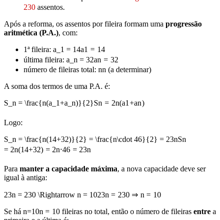
230
assentos.
Após a reforma, os assentos por fileira formam uma
progressão
aritmética (P.A.)
, com:
1ª fileira:
a_1 = 14
a
1
=
14
última fileira:
a_n = 32
a
n
=
32
número de fileiras total:
n
n
(a determinar)
A soma dos termos de uma P.A. é:
S_n = \frac{n(a_1+a_n)}{2}
S
n
=
2
n
(
a
1
+
a
n
)
Logo:
S_n = \frac{n(14+32)}{2} = \frac{n\cdot 46}{2} = 23n
S
n
=
2
n
(
14
+
32
)
=
2
n
⋅
46
=
23
n
Para
manter a capacidade máxima
, a nova capacidade deve ser
igual à antiga:
23n = 230 \Rightarrow n = 10
23
n
=
230
⇒
n
=
10
Se há
n=10
n
=
10
fileiras no total, então o número de fileiras
entre
a