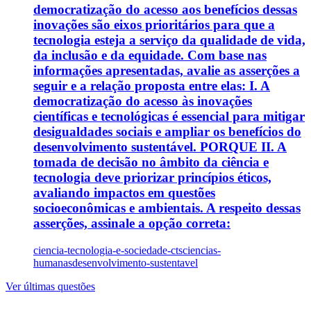
democratização do acesso aos benefícios dessas
inovações são eixos prioritários para que a
tecnologia esteja a serviço da qualidade de vida,
da inclusão e da equidade. Com base nas
informações apresentadas, avalie as asserções a
seguir e a relação proposta entre elas: I. A
democratização do acesso às inovações
científicas e tecnológicas é essencial para mitigar
desigualdades sociais e ampliar os benefícios do
desenvolvimento sustentável. PORQUE II. A
tomada de decisão no âmbito da ciência e
tecnologia deve priorizar princípios éticos,
avaliando impactos em questões
socioeconômicas e ambientais. A respeito dessas
asserções, assinale a opção correta:
ciencia-tecnologia-e-sociedade-cts
ciencias-
humanas
desenvolvimento-sustentavel
Ver últimas questões