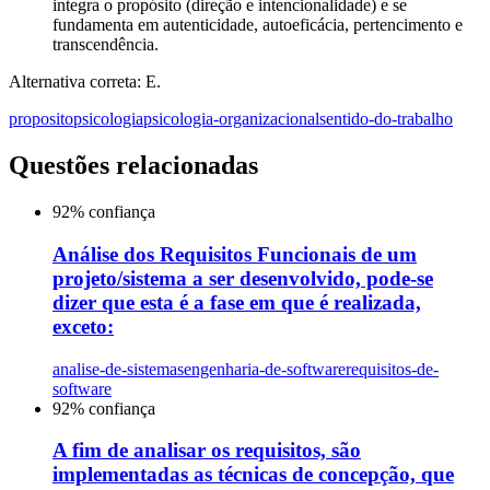
integra o propósito (direção e intencionalidade) e se
fundamenta em autenticidade, autoeficácia, pertencimento e
transcendência.
Alternativa correta: E.
proposito
psicologia
psicologia-organizacional
sentido-do-trabalho
Questões relacionadas
92
% confiança
Análise dos Requisitos Funcionais de um
projeto/sistema a ser desenvolvido, pode-se
dizer que esta é a fase em que é realizada,
exceto:
analise-de-sistemas
engenharia-de-software
requisitos-de-
software
92
% confiança
A fim de analisar os requisitos, são
implementadas as técnicas de concepção, que