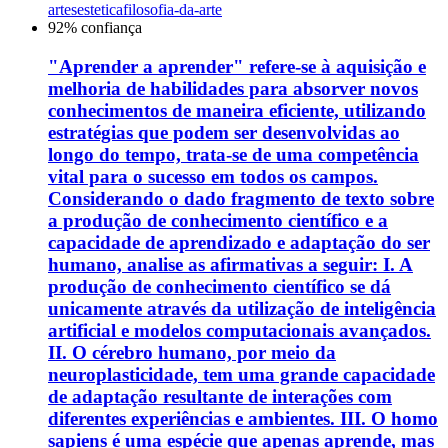
artes
estetica
filosofia-da-arte
92
% confiança
"Aprender a aprender" refere-se à aquisição e
melhoria de habilidades para absorver novos
conhecimentos de maneira eficiente, utilizando
estratégias que podem ser desenvolvidas ao
longo do tempo, trata-se de uma competência
vital para o sucesso em todos os campos.
Considerando o dado fragmento de texto sobre
a produção de conhecimento científico e a
capacidade de aprendizado e adaptação do ser
humano, analise as afirmativas a seguir: I. A
produção de conhecimento científico se dá
unicamente através da utilização de inteligência
artificial e modelos computacionais avançados.
II. O cérebro humano, por meio da
neuroplasticidade, tem uma grande capacidade
de adaptação resultante de interações com
diferentes experiências e ambientes. III. O homo
sapiens é uma espécie que apenas aprende, mas