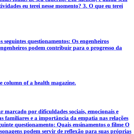
ividades eu terei nesse momento? 3. O que eu terei
s seguintes questionamentos: Os engenheiros
ngenheiros podem contribuir para o progresso da
ce column of a health magazine.
 marcado por dificuldades sociais, emocionais e
s familiares e a importância da empatia nas relações
guinte questionamento: Quais ensinamentos o filme O
sonagens podem servir de reflexão para suas próprias