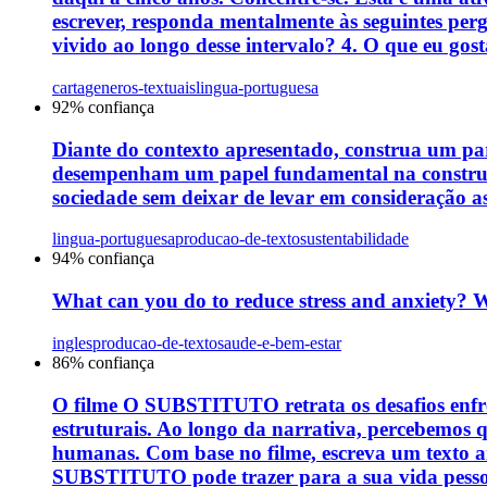
escrever, responda mentalmente às seguintes perg
vivido ao longo desse intervalo? 4. O que eu go
carta
generos-textuais
lingua-portuguesa
92
% confiança
Diante do contexto apresentado, construa um pa
desempenham um papel fundamental na construçã
sociedade sem deixar de levar em consideração a
lingua-portuguesa
producao-de-texto
sustentabilidade
94
% confiança
What can you do to reduce stress and anxiety? W
ingles
producao-de-texto
saude-e-bem-estar
86
% confiança
O filme O SUBSTITUTO retrata os desafios enfren
estruturais. Ao longo da narrativa, percebemos 
humanas. Com base no filme, escreva um texto a
SUBSTITUTO pode trazer para a sua vida pessoal,