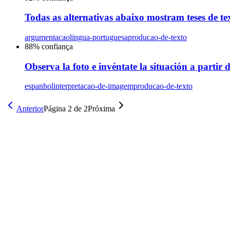
Todas as alternativas abaixo mostram teses de te
argumentacao
lingua-portuguesa
producao-de-texto
88
% confiança
Observa la foto e invéntate la situación a partir 
espanhol
interpretacao-de-imagem
producao-de-texto
Anterior
Página
2
de
2
Próxima