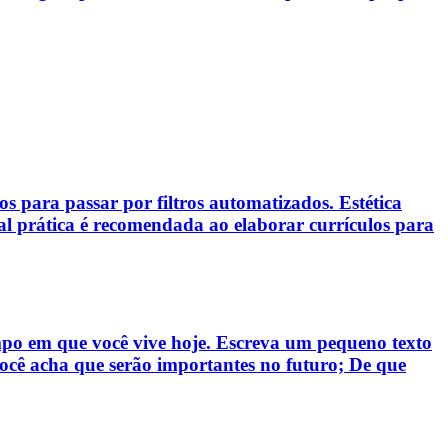
os para passar por filtros automatizados. Estética
ual prática é recomendada ao elaborar currículos para
empo em que você vive hoje. Escreva um pequeno texto
você acha que serão importantes no futuro; De que