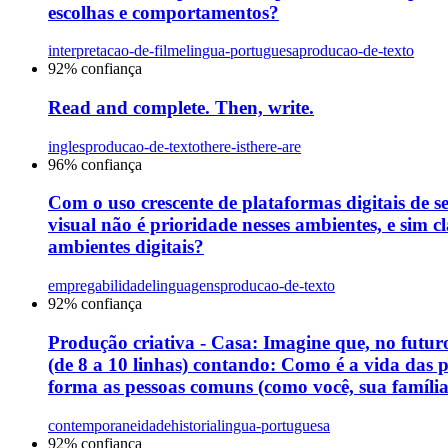
escolhas e comportamentos?
interpretacao-de-filme
lingua-portuguesa
producao-de-texto
92
% confiança
Read and complete. Then, write.
ingles
producao-de-texto
there-isthere-are
96
% confiança
Com o uso crescente de plataformas digitais de s
visual não é prioridade nesses ambientes, e sim 
ambientes digitais?
empregabilidade
linguagens
producao-de-texto
92
% confiança
Produção criativa - Casa: Imagine que, no futur
(de 8 a 10 linhas) contando: Como é a vida das 
forma as pessoas comuns (como você, sua famíli
contemporaneidade
historia
lingua-portuguesa
92
% confiança