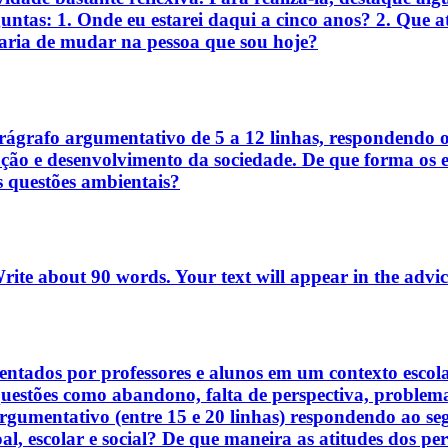
untas: 1. Onde eu estarei daqui a cinco anos? 2. Que at
staria de mudar na pessoa que sou hoje?
rágrafo argumentativo de 5 a 12 linhas, respondendo o
o e desenvolvimento da sociedade. De que forma os e
s questões ambientais?
rite about 90 words. Your text will appear in the advi
tados por professores e alunos em um contexto escolar
questões como abandono, falta de perspectiva, problema
rgumentativo (entre 15 e 20 linhas) respondendo ao se
 escolar e social? De que maneira as atitudes dos per