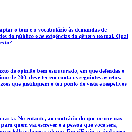
adaptar o tom e o vocabulário às demandas de
ades do público e às exigências do gênero textual. Qual
texto?
exto de opinião bem estruturado, em que defendas o
mo de 200, deve ter em conta os seguintes aspetos:
ões que justifiquem o teu ponto de vista e respetivos
 carta. No entanto, ao contrário do que ocorre nas
a para quem vai escrever é a pessoa que você será,
gumas folhas de seu caderno. Em silêncio, e ainda sem