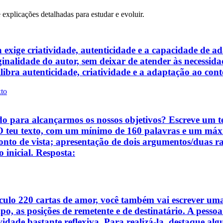
e explicações detalhadas para estudar e evoluir.
a exige criatividade, autenticidade e a capacidade de 
originalidade do autor, sem deixar de atender às necessid
ibra autenticidade, criatividade e a adaptação ao con
xto
o para alcançarmos os nossos objetivos? Escreve um t
 O teu texto, com um mínimo de 160 palavras e um máxi
onto de vista; apresentação de dois argumentos/duas raz
inicial. Resposta:
áculo 220 cartas de amor, você também vai escrever uma
po, as posições de remetente e de destinatário. A pesso
vidade bastante reflexiva. Para realizá-la, destaque al