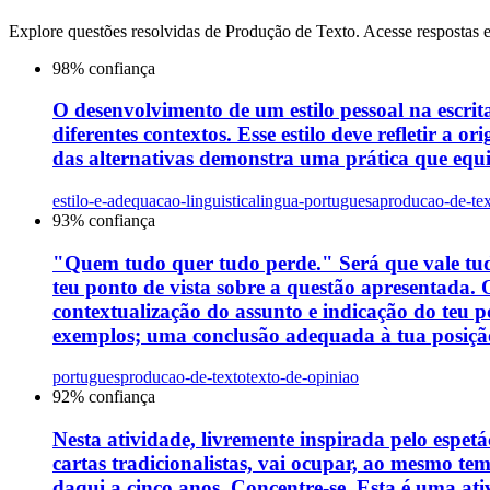
Explore questões resolvidas de
Produção de Texto
. Acesse respostas 
98
% confiança
O desenvolvimento de um estilo pessoal na escrit
diferentes contextos. Esse estilo deve refletir a 
das alternativas demonstra uma prática que equil
estilo-e-adequacao-linguistica
lingua-portuguesa
producao-de-te
93
% confiança
"Quem tudo quer tudo perde." Será que vale tud
teu ponto de vista sobre a questão apresentada.
contextualização do assunto e indicação do teu p
exemplos; uma conclusão adequada à tua posição 
portugues
producao-de-texto
texto-de-opiniao
92
% confiança
Nesta atividade, livremente inspirada pelo espet
cartas tradicionalistas, vai ocupar, ao mesmo tem
daqui a cinco anos. Concentre-se. Esta é uma ati