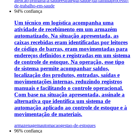
atencao-primaria-a-saude
estrategia-saude-da-familia
processo-
de-trabalho-em-saude
94
% confiança
Um técnico em logística acompanha uma
atividade de recebimento em um armazém
automatizado. Na situação apresentada, as
caixas recebidas eram identificadas por leitores
de código de barras, eram movimentadas para
endereços definidos e registradas em um sistema
de controle de estoque. Na operação, esse tipo
de sistema permite acompanhar saldos,
localização dos produtos, entradas, saídas e
movimentações internas, reduzindo registros
manuais e facilitando o controle operacional.
Com base na situação apresentada, assinale a
alternativa que identifica um sistema de
automação aplicado ao controle de estoque e à
movimentação de materiais.
armazenagem
automacao
gestao-de-estoques
96
% confiança