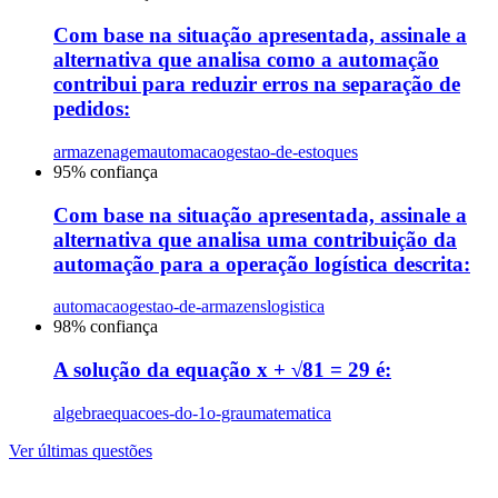
Com base na situação apresentada, assinale a
alternativa que analisa como a automação
contribui para reduzir erros na separação de
pedidos:
armazenagem
automacao
gestao-de-estoques
95
% confiança
Com base na situação apresentada, assinale a
alternativa que analisa uma contribuição da
automação para a operação logística descrita:
automacao
gestao-de-armazens
logistica
98
% confiança
A solução da equação x + √81 = 29 é:
algebra
equacoes-do-1o-grau
matematica
Ver últimas questões