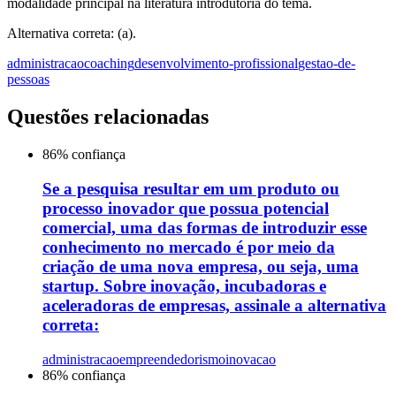
modalidade principal na literatura introdutória do tema.
Alternativa correta: (a).
administracao
coaching
desenvolvimento-profissional
gestao-de-
pessoas
Questões relacionadas
86
% confiança
Se a pesquisa resultar em um produto ou
processo inovador que possua potencial
comercial, uma das formas de introduzir esse
conhecimento no mercado é por meio da
criação de uma nova empresa, ou seja, uma
startup. Sobre inovação, incubadoras e
aceleradoras de empresas, assinale a alternativa
correta:
administracao
empreendedorismo
inovacao
86
% confiança