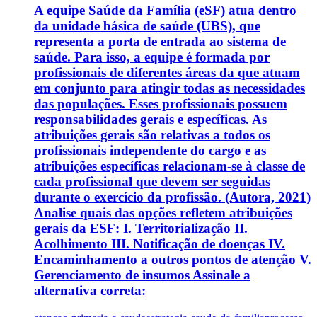
A equipe Saúde da Família (eSF) atua dentro
da unidade básica de saúde (UBS), que
representa a porta de entrada ao sistema de
saúde. Para isso, a equipe é formada por
profissionais de diferentes áreas da que atuam
em conjunto para atingir todas as necessidades
das populações. Esses profissionais possuem
responsabilidades gerais e específicas. As
atribuições gerais são relativas a todos os
profissionais independente do cargo e as
atribuições específicas relacionam-se à classe de
cada profissional que devem ser seguidas
durante o exercício da profissão. (Autora, 2021)
Analise quais das opções refletem atribuições
gerais da ESF: I. Territorialização II.
Acolhimento III. Notificação de doenças IV.
Encaminhamento a outros pontos de atenção V.
Gerenciamento de insumos Assinale a
alternativa correta: