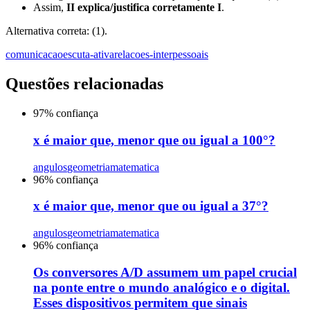
Assim,
II explica/justifica corretamente I
.
Alternativa correta: (1).
comunicacao
escuta-ativa
relacoes-interpessoais
Questões relacionadas
97
% confiança
x é maior que, menor que ou igual a 100°?
angulos
geometria
matematica
96
% confiança
x é maior que, menor que ou igual a 37°?
angulos
geometria
matematica
96
% confiança
Os conversores A/D assumem um papel crucial
na ponte entre o mundo analógico e o digital.
Esses dispositivos permitem que sinais