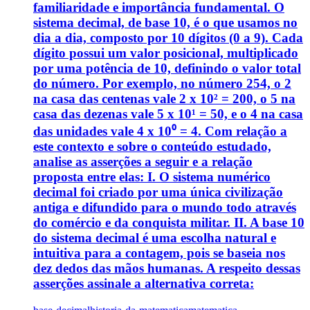
familiaridade e importância fundamental. O
sistema decimal, de base 10, é o que usamos no
dia a dia, composto por 10 dígitos (0 a 9). Cada
dígito possui um valor posicional, multiplicado
por uma potência de 10, definindo o valor total
do número. Por exemplo, no número 254, o 2
na casa das centenas vale 2 x 10² = 200, o 5 na
casa das dezenas vale 5 x 10¹ = 50, e o 4 na casa
das unidades vale 4 x 10⁰ = 4. Com relação a
este contexto e sobre o conteúdo estudado,
analise as asserções a seguir e a relação
proposta entre elas: I. O sistema numérico
decimal foi criado por uma única civilização
antiga e difundido para o mundo todo através
do comércio e da conquista militar. II. A base 10
do sistema decimal é uma escolha natural e
intuitiva para a contagem, pois se baseia nos
dez dedos das mãos humanas. A respeito dessas
asserções assinale a alternativa correta: