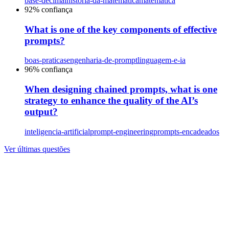
base-decimal
historia-da-matematica
matematica
92
% confiança
What is one of the key components of effective
prompts?
boas-praticas
engenharia-de-prompt
linguagem-e-ia
96
% confiança
When designing chained prompts, what is one
strategy to enhance the quality of the AI’s
output?
inteligencia-artificial
prompt-engineering
prompts-encadeados
Ver últimas questões