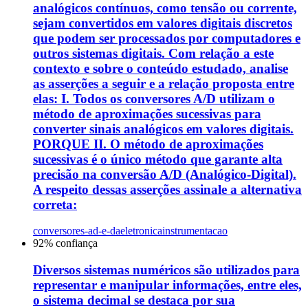
analógicos contínuos, como tensão ou corrente,
sejam convertidos em valores digitais discretos
que podem ser processados por computadores e
outros sistemas digitais. Com relação a este
contexto e sobre o conteúdo estudado, analise
as asserções a seguir e a relação proposta entre
elas: I. Todos os conversores A/D utilizam o
método de aproximações sucessivas para
converter sinais analógicos em valores digitais.
PORQUE II. O método de aproximações
sucessivas é o único método que garante alta
precisão na conversão A/D (Analógico-Digital).
A respeito dessas asserções assinale a alternativa
correta:
conversores-ad-e-da
eletronica
instrumentacao
92
% confiança
Diversos sistemas numéricos são utilizados para
representar e manipular informações, entre eles,
o sistema decimal se destaca por sua