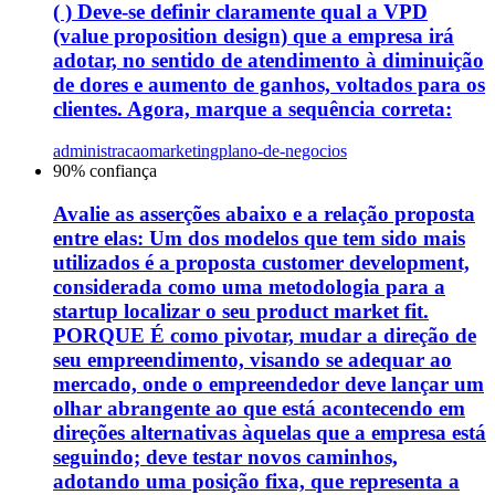
( ) Deve-se definir claramente qual a VPD
(value proposition design) que a empresa irá
adotar, no sentido de atendimento à diminuição
de dores e aumento de ganhos, voltados para os
clientes. Agora, marque a sequência correta:
administracao
marketing
plano-de-negocios
90
% confiança
Avalie as asserções abaixo e a relação proposta
entre elas: Um dos modelos que tem sido mais
utilizados é a proposta customer development,
considerada como uma metodologia para a
startup localizar o seu product market fit.
PORQUE É como pivotar, mudar a direção de
seu empreendimento, visando se adequar ao
mercado, onde o empreendedor deve lançar um
olhar abrangente ao que está acontecendo em
direções alternativas àquelas que a empresa está
seguindo; deve testar novos caminhos,
adotando uma posição fixa, que representa a