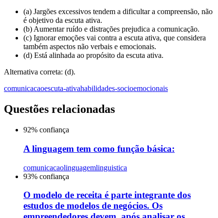
(a) Jargões excessivos tendem a dificultar a compreensão, não
é objetivo da escuta ativa.
(b) Aumentar ruído e distrações prejudica a comunicação.
(c) Ignorar emoções vai contra a escuta ativa, que considera
também aspectos não verbais e emocionais.
(d) Está alinhada ao propósito da escuta ativa.
Alternativa correta: (d).
comunicacao
escuta-ativa
habilidades-socioemocionais
Questões relacionadas
92
% confiança
A linguagem tem como função básica:
comunicacao
linguagem
linguistica
93
% confiança
O modelo de receita é parte integrante dos
estudos de modelos de negócios. Os
empreendedores devem, após analisar os