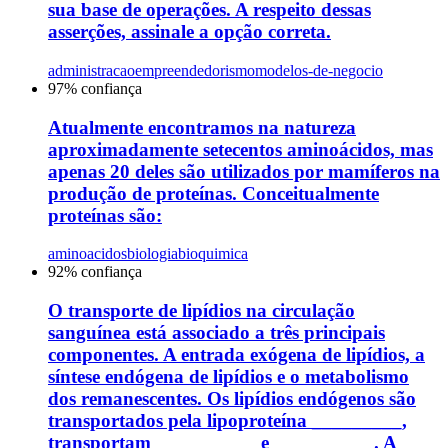
sua base de operações. A respeito dessas
asserções, assinale a opção correta.
administracao
empreendedorismo
modelos-de-negocio
97
% confiança
Atualmente encontramos na natureza
aproximadamente setecentos aminoácidos, mas
apenas 20 deles são utilizados por mamíferos na
produção de proteínas. Conceitualmente
proteínas são:
aminoacidos
biologia
bioquimica
92
% confiança
O transporte de lipídios na circulação
sanguínea está associado a três principais
componentes. A entrada exógena de lipídios, a
síntese endógena de lipídios e o metabolismo
dos remanescentes. Os lipídios endógenos são
transportados pela lipoproteína _________,
transportam __________ e __________. A