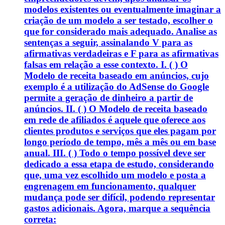
modelos existentes ou eventualmente imaginar a
criação de um modelo a ser testado, escolher o
que for considerado mais adequado. Analise as
sentenças a seguir, assinalando V para as
afirmativas verdadeiras e F para as afirmativas
falsas em relação a esse contexto. I. ( ) O
Modelo de receita baseado em anúncios, cujo
exemplo é a utilização do AdSense do Google
permite a geração de dinheiro a partir de
anúncios. II. ( ) O Modelo de receita baseado
em rede de afiliados é aquele que oferece aos
clientes produtos e serviços que eles pagam por
longo período de tempo, mês a mês ou em base
anual. III. ( ) Todo o tempo possível deve ser
dedicado a essa etapa de estudo, considerando
que, uma vez escolhido um modelo e posta a
engrenagem em funcionamento, qualquer
mudança pode ser difícil, podendo representar
gastos adicionais. Agora, marque a sequência
correta: