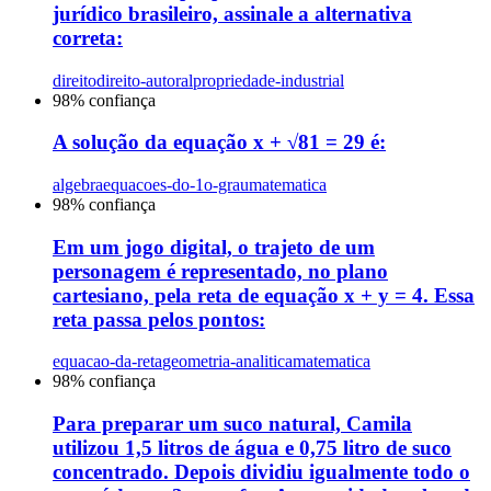
jurídico brasileiro, assinale a alternativa
correta:
direito
direito-autoral
propriedade-industrial
98
% confiança
A solução da equação x + √81 = 29 é:
algebra
equacoes-do-1o-grau
matematica
98
% confiança
Em um jogo digital, o trajeto de um
personagem é representado, no plano
cartesiano, pela reta de equação x + y = 4. Essa
reta passa pelos pontos:
equacao-da-reta
geometria-analitica
matematica
98
% confiança
Para preparar um suco natural, Camila
utilizou 1,5 litros de água e 0,75 litro de suco
concentrado. Depois dividiu igualmente todo o