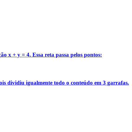
ão x + y = 4. Essa reta passa pelos pontos:
pois dividiu igualmente todo o conteúdo em 3 garrafas.