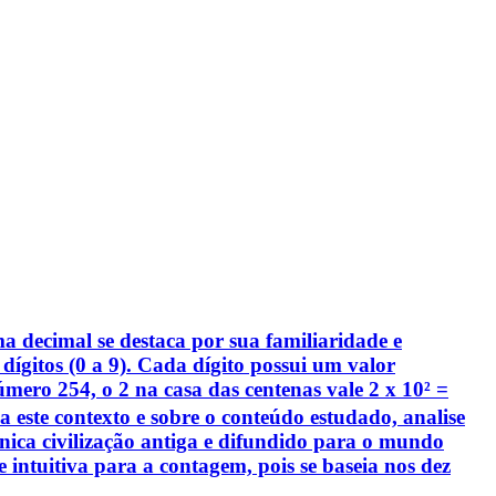
ma decimal se destaca por sua familiaridade e
ígitos (0 a 9). Cada dígito possui um valor
mero 254, o 2 na casa das centenas vale 2 x 10² =
 a este contexto e sobre o conteúdo estudado, analise
 única civilização antiga e difundido para o mundo
e intuitiva para a contagem, pois se baseia nos dez