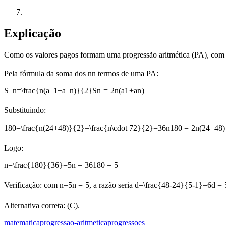
Explicação
Como os valores pagos formam uma progressão aritmética (PA), co
Pela fórmula da soma dos
n
n
termos de uma PA:
S_n=\frac{n(a_1+a_n)}{2}
S
n
=
2
n
(
a
1
+
a
n
)
Substituindo:
180=\frac{n(24+48)}{2}=\frac{n\cdot 72}{2}=36n
180
=
2
n
(
24
+
48
)
Logo:
n=\frac{180}{36}=5
n
=
36
180
=
5
Verificação: com
n=5
n
=
5
, a razão seria
d=\frac{48-24}{5-1}=6
d
=
Alternativa correta: (C).
matematica
progressao-aritmetica
progressoes