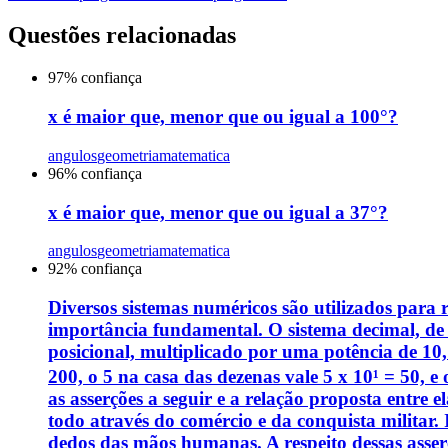
Questões relacionadas
97
% confiança
x é maior que, menor que ou igual a 100°?
angulos
geometria
matematica
96
% confiança
x é maior que, menor que ou igual a 37°?
angulos
geometria
matematica
92
% confiança
Diversos sistemas numéricos são utilizados para r
importância fundamental. O sistema decimal, de b
posicional, multiplicado por uma potência de 10,
200, o 5 na casa das dezenas vale 5 x 10¹ = 50, e
as asserções a seguir e a relação proposta entre
todo através do comércio e da conquista militar. 
dedos das mãos humanas. A respeito dessas asserç