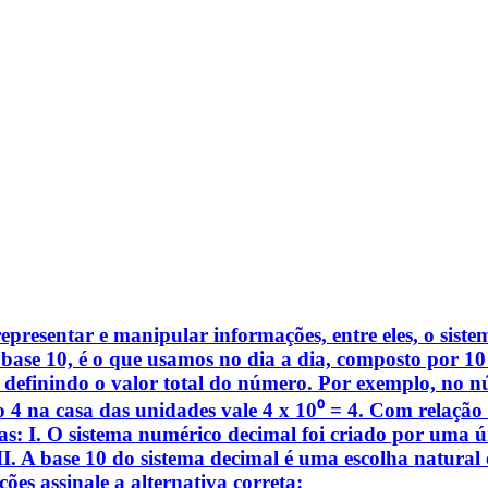
epresentar e manipular informações, entre eles, o siste
ase 10, é o que usamos no dia a dia, composto por 10 d
 definindo o valor total do número. Por exemplo, no nú
 o 4 na casa das unidades vale 4 x 10⁰ = 4. Com relação
 elas: I. O sistema numérico decimal foi criado por uma
II. A base 10 do sistema decimal é uma escolha natural 
ões assinale a alternativa correta: