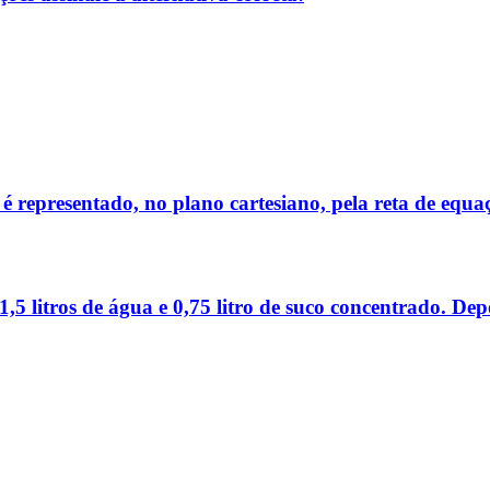
 representado, no plano cartesiano, pela reta de equaç
,5 litros de água e 0,75 litro de suco concentrado. De