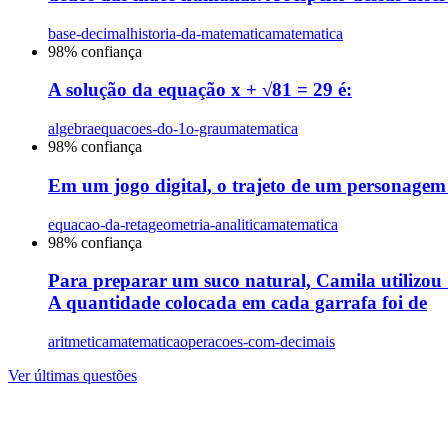
base-decimal
historia-da-matematica
matematica
98
% confiança
A solução da equação x + √81 = 29 é:
algebra
equacoes-do-1o-grau
matematica
98
% confiança
Em um jogo digital, o trajeto de um personagem é
equacao-da-reta
geometria-analitica
matematica
98
% confiança
Para preparar um suco natural, Camila utilizou 1
A quantidade colocada em cada garrafa foi de
aritmetica
matematica
operacoes-com-decimais
Ver últimas questões