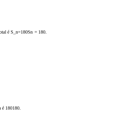
total é
S_n=180
S
n
=
180
.
a é
180
180
.