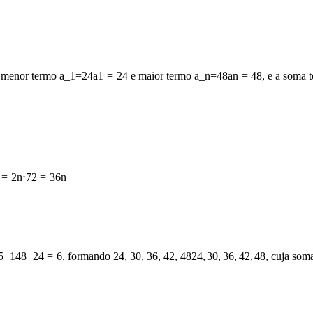
m menor termo
a_1=24
a
1
=
24
e maior termo
a_n=48
a
n
=
48
, e a soma 
=
2
n
⋅
72
=
36
n
5
−
1
48
−
24
=
6
, formando
24, 30, 36, 42, 48
24
,
30
,
36
,
42
,
48
, cuja som