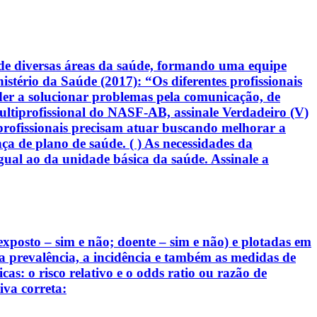
de diversas áreas da saúde, formando uma equipe
stério da Saúde (2017): “Os diferentes profissionais
der a solucionar problemas pela comunicação, de
ltiprofissional do NASF-AB, assinale Verdadeiro (V)
s profissionais precisam atuar buscando melhorar a
ça de plano de saúde. ( ) As necessidades da
al ao da unidade básica da saúde. Assinale a
exposto – sim e não; doente – sim e não) e plotadas em
r a prevalência, a incidência e também as medidas de
s: o risco relativo e o odds ratio ou razão de
va correta: