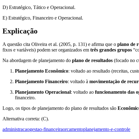
D) Estratégico, Tático e Operacional.
E) Estratégico, Financeiro e Operacional.
Explicação
A questão cita Oliveira et al. (2005, p. 131) e afirma que o
plano de r
fixos e variáveis) podem ser organizados em
três grandes grupos
“co
Na abordagem de planejamento do
plano de resultados
(focado no cu
Planejamento Econômico
: voltado ao resultado (receitas, c
Planejamento Financeiro
: voltado à
movimentação de recur
Planejamento Operacional
: voltado ao
funcionamento das o
financeiro.
Logo, os tipos de planejamento do plano de resultados são
Econômico
Alternativa correta: (C).
administracao
gestao-financeira
orcamento
planejamento-e-controle