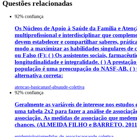
Questões relacionadas
92
% confiança
Os Núcleos de Apoio à Saúde da Família e Atenç
multiprofissional e interdisciplinar que complem
devem estabelecer e compartilhar saberes, prát
modo a maximizar as habilidades singulares de 
ou Falso (F): ( ) Os assistentes sociais, farmac
longitudinalidade e integralidade. ( ) A prestaç
população é uma preocupação do NASF-AB. ( ) O 
alternativa correta:
atencao-basica
nasf-ab
saude-coletiva
92
% confiança
Geralmente as variáveis de interesse nos estudos 
uma tabela 2x2 para fazer a análise de associaçã
associação. As medidas de associação que medem a
chances. (ALMEIDA FILHO e BARRETO, 2011). Sobr
epidemiologia
medidas-de-associacao
saude-coletiva