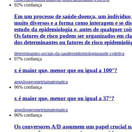
92
% confiança
Em um processo de saúde-doença, um indivíduo qu
muito diversos e a forma como interagem e se dis
estudo da epidemiologia e, antes de qualquer co
Os fatores de risco podem ser organizados em clas
dos determinantes ou fatores de risco epidemiológi
determinantes-sociais-da-saude
epidemiologia
saude-coletiva
97
% confiança
x é maior que, menor que ou igual a 100°?
angulos
geometria
matematica
96
% confiança
x é maior que, menor que ou igual a 37°?
angulos
geometria
matematica
96
% confiança
Os conversores A/D assumem um papel crucial na 