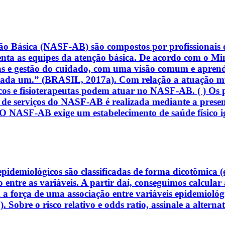
ão Básica (NASF-AB) são compostos por profissionais 
enta as equipes da atenção básica. De acordo com o Mini
icas e gestão do cuidado, com uma visão comum e apren
cada um.” (BRASIL, 2017a). Com relação a atuação mu
êuticos e fisioterapeutas podem atuar no NASF-AB. ( ) O
ão de serviços do NASF-AB é realizada mediante a presen
NASF-AB exige um estabelecimento de saúde físico igu
epidemiológicos são classificadas de forma dicotômica (
o entre as variáveis. A partir daí, conseguimos calcula
 força de uma associação entre variáveis epidemiológica
e o risco relativo e odds ratio, assinale a alternati