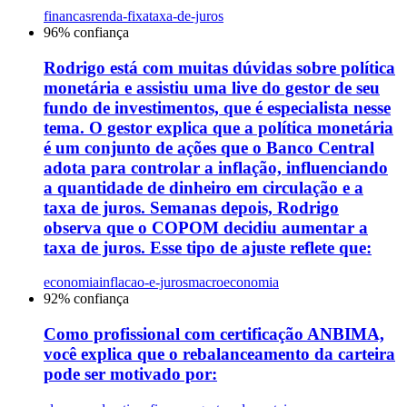
financas
renda-fixa
taxa-de-juros
96
% confiança
Rodrigo está com muitas dúvidas sobre política
monetária e assistiu uma live do gestor de seu
fundo de investimentos, que é especialista nesse
tema. O gestor explica que a política monetária
é um conjunto de ações que o Banco Central
adota para controlar a inflação, influenciando
a quantidade de dinheiro em circulação e a
taxa de juros. Semanas depois, Rodrigo
observa que o COPOM decidiu aumentar a
taxa de juros. Esse tipo de ajuste reflete que:
economia
inflacao-e-juros
macroeconomia
92
% confiança
Como profissional com certificação ANBIMA,
você explica que o rebalanceamento da carteira
pode ser motivado por: