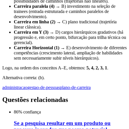
possibilidades de caminhos (trajetórias não lineares).
Carreira paralela (4)
→ B) investimento na seleção de
trainees (entrada estruturada e caminhos paralelos de
desenvolvimento).
Carreira em linha (2)
→ C) plano tradicional (trajetória
linear clássica).
Carreira em Y (3)
→ D) cargos hierárquicos gradativos (há
progressão e, em certo ponto, bifurcação para trilha técnica ou
gerencial).
Carreira Horizontal (1)
→ E) desenvolvimento de diferentes
competências (crescimento lateral, ampliação de habilidades
sem necessariamente subir níveis hierárquicos).
Logo, na ordem dos conceitos A–E, obtemos:
5, 4, 2, 3, 1
.
Alternativa correta: (b).
administracao
gestao-de-pessoas
plano-de-carreira
Questões relacionadas
86
% confiança
Se a pesquisa resultar em um produto ou