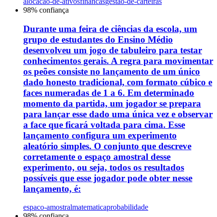
alocacao-de-ativos
financas
gestao-de-carteiras
98
% confiança
Durante uma feira de ciências da escola, um
grupo de estudantes do Ensino Médio
desenvolveu um jogo de tabuleiro para testar
conhecimentos gerais. A regra para movimentar
os peões consiste no lançamento de um único
dado honesto tradicional, com formato cúbico e
faces numeradas de 1 a 6. Em determinado
momento da partida, um jogador se prepara
para lançar esse dado uma única vez e observar
a face que ficará voltada para cima. Esse
lançamento configura um experimento
aleatório simples. O conjunto que descreve
corretamente o espaço amostral desse
experimento, ou seja, todos os resultados
possíveis que esse jogador pode obter nesse
lançamento, é:
espaco-amostral
matematica
probabilidade
98
% confiança