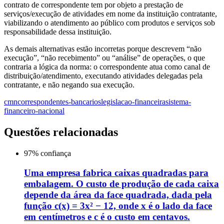
contrato de correspondente tem por objeto a prestação de
serviços/execução de atividades em nome da instituição contratante,
viabilizando o atendimento ao público com produtos e serviços sob
responsabilidade dessa instituição.
As demais alternativas estão incorretas porque descrevem “não
execução”, “não recebimento” ou “análise” de operações, o que
contraria a lógica da norma: o correspondente atua como canal de
distribuição/atendimento, executando atividades delegadas pela
contratante, e não negando sua execução.
cmn
correspondentes-bancarios
legislacao-financeira
sistema-
financeiro-nacional
Questões relacionadas
97
% confiança
Uma empresa fabrica caixas quadradas para
embalagem. O custo de produção de cada caixa
depende da área da face quadrada, dada pela
função c(x) = 3x² − 12, onde x é o lado da face
em centímetros e c é o custo em centavos.