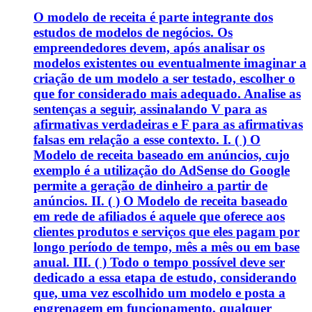
O modelo de receita é parte integrante dos
estudos de modelos de negócios. Os
empreendedores devem, após analisar os
modelos existentes ou eventualmente imaginar a
criação de um modelo a ser testado, escolher o
que for considerado mais adequado. Analise as
sentenças a seguir, assinalando V para as
afirmativas verdadeiras e F para as afirmativas
falsas em relação a esse contexto. I. ( ) O
Modelo de receita baseado em anúncios, cujo
exemplo é a utilização do AdSense do Google
permite a geração de dinheiro a partir de
anúncios. II. ( ) O Modelo de receita baseado
em rede de afiliados é aquele que oferece aos
clientes produtos e serviços que eles pagam por
longo período de tempo, mês a mês ou em base
anual. III. ( ) Todo o tempo possível deve ser
dedicado a essa etapa de estudo, considerando
que, uma vez escolhido um modelo e posta a
engrenagem em funcionamento, qualquer