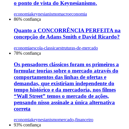
o ponto de vista do Keynesianismo.
economia
keynesianismo
macroeconomia
86
% confiança
Quanto a CONCORRÊNCIA PERFEITA na
concepção de Adans Smith e David Ricardo?
economia
escola-classica
estruturas-de-mercado
78
% confiança
Os pensadores clássicos foram os primeiros a
formular teorias sobre o mercado através do
comportamentos das linhas de ofertas e
demandas, que existiriam independente do
tempo histórico e da mercadoria, nos filmes
“Wall Street” temos o mercado de ações,
pensando nisso assinale a única alternativa
correta
economia
keynesianismo
mercado-financeiro
93
% confiança