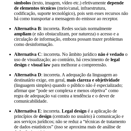
símbolos
(texto, imagem, vídeo etc.) efetivamente
depende
de elementos técnicos
(meio/canal, infraestrutura,
codificação, suporte tecnológico), pois sem esses recursos não
há como transportar a mensagem do emissor ao receptor.
Alternativa B
: incorreta. Redes sociais normalmente
ampliam
(e não obstaculizam, por natureza) o acesso e a
circulação de informação, embora possam trazer problemas
como desinformação.
Alternativa C
: incorreta. No âmbito jurídico
não é vedado
o
uso de visualização; ao contrário, há crescimento de
legal
design
e
visual law
para melhorar a compreensão.
Alternativa D
: incorreta. A adequação da linguagem ao
destinatário exige, em geral,
mais clareza e objetividade
(linguagem simples) quando o público não é especializado;
afirmar que “pode ser complexa e menos objetiva” como
regra de adequação vai contra a tendência e o dever de
comunicabilidade.
Alternativa E
: incorreta.
Legal design
é a aplicação de
princípios de
design
(centrado no usuário) à comunicação e
aos serviços jurídicos; não se reduz a “técnicas de tratamento
de dados estatísticos” (isso se aproxima mais de análise de