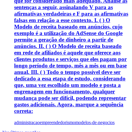
que for considerado mais adequado. Analise as
sentenças a seguir, assinalando V para as
afirmativas verdadeiras e F para as afirmativas
falsas em relação a esse contexto. I. ( ) O
Modelo de receita baseado em anúncios, cujo
exemplo é a utilização do AdSense do Google
permite a geração de dinheiro a partir de
anúncios. II. ( ) O Modelo de receita baseado
em rede de afiliados é aquele que oferece aos
clientes produtos e serviços que eles pagam por
longo período de tempo, mês a mês ou em base
anual. III. ( ) Todo o tempo possível deve ser
dedicado a essa etapa de estudo, considerando
que, uma vez escolhido um modelo e posta a
engrenagem em funcionamento, qualquer
mudança pode ser difícil, podendo representar
gastos adicionais. Agora, marque a sequência
correta:
administracao
empreendedorismo
modelos-de-negocios