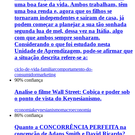
uma boa fase da vida. Ambos trabalham, têm
uma boa renda e, agora que os filhos se
tornaram independentes e saíram de casa, já
podem começar a planejar a sua tão sonhada
segunda lua de mel, dessa vez na Itália, algo
com que ambos sempre sonharam.
Considerando o que foi estudado nesta
Unidade de Aprendizagem, pode-se afirmar que
a situação descrita refere-se a:
ciclo-de-vida-familiar
comportamento-do-
consumidor
marketing
90
% confiança
Analise o filme Wall Street: Cobiça e poder sob
o ponto de vista do Keynesianismo.
economia
keynesianismo
macroeconomia
86
% confiança
Quanto a CONCORRÊNCIA PERFEITA na
concepção de Adans Smith e David Ricardo?