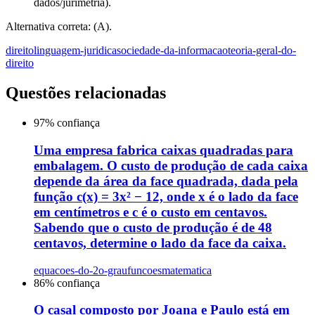
dados/jurimetria).
Alternativa correta: (A).
direito
linguagem-juridica
sociedade-da-informacao
teoria-geral-do-
direito
Questões relacionadas
97
% confiança
Uma empresa fabrica caixas quadradas para
embalagem. O custo de produção de cada caixa
depende da área da face quadrada, dada pela
função c(x) = 3x² − 12, onde x é o lado da face
em centímetros e c é o custo em centavos.
Sabendo que o custo de produção é de 48
centavos, determine o lado da face da caixa.
equacoes-do-2o-grau
funcoes
matematica
86
% confiança
O casal composto por Joana e Paulo está em