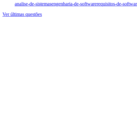
analise-de-sistemas
engenharia-de-software
requisitos-de-softwa
Ver últimas questões