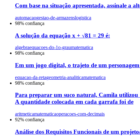
Com base na situação apresentada, assinale a al
automacao
gestao-de-armazens
logistica
98
% confiança
A solução da equação x + √81 = 29 é:
algebra
equacoes-do-1o-grau
matematica
98
% confiança
Em um jogo digital, o trajeto de um personagem é
equacao-da-reta
geometria-analitica
matematica
98
% confiança
Para preparar um suco natural, Camila utilizou 1
A quantidade colocada em cada garrafa foi de
aritmetica
matematica
operacoes-com-decimais
92
% confiança
Análise dos Requisitos Funcionais de um projeto/s