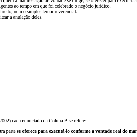
a quem a manifestação de vontade se dirige, se oferecer para executá-l
igentes ao tempo em que foi celebrado o negócio jurídico.
reito, nem o simples temor reverencial.
tear a anulação deles.
C/2002) cada enunciado da Coluna B se refere:
tra parte
se oferece para executá-lo conforme a vontade real do man