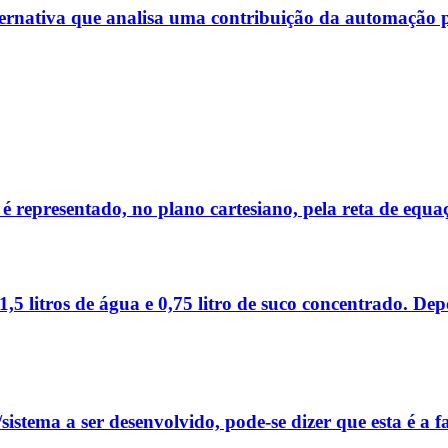
ternativa que analisa uma contribuição da automação pa
 representado, no plano cartesiano, pela reta de equaç
,5 litros de água e 0,75 litro de suco concentrado. De
istema a ser desenvolvido, pode-se dizer que esta é a fa