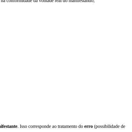
a na conformidade da vontade real do manifestando;
ifestante
. Isso corresponde ao tratamento do
erro
(possibilidade de