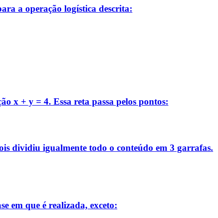
ra a operação logística descrita:
ão x + y = 4. Essa reta passa pelos pontos:
pois dividiu igualmente todo o conteúdo em 3 garrafas.
se em que é realizada, exceto: