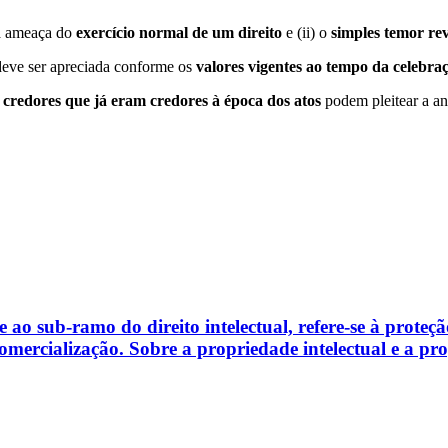
 a ameaça do
exercício normal de um direito
e (ii) o
simples temor rev
eve ser apreciada conforme os
valores vigentes ao tempo da celebra
credores que já eram credores à época dos atos
podem pleitear a anu
e ao sub-ramo do direito intelectual, refere-se à prote
mercialização. Sobre a propriedade intelectual e a prop