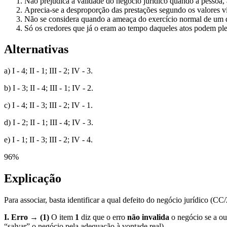
Não prejudica a validade do negócio jurídico quando a pessoa, 
Aprecia-se a desproporção das prestações segundo os valores v
Não se considera quando a ameaça do exercício normal de um di
Só os credores que já o eram ao tempo daqueles atos podem plei
Alternativas
a) I - 4; II - 1; III - 2; IV - 3.
b) I - 3; II - 4; III - 1; IV - 2.
c) I - 4; II - 3; III - 2; IV - 1.
d) I - 2; II - 1; III - 4; IV - 3.
e) I - 1; II - 3; III - 2; IV - 4.
96
%
Explicação
Para associar, basta identificar a qual defeito do negócio jurídico (C
I. Erro → (1)
O item
1
diz que o erro
não invalida
o negócio se a ou
“salvar” o negócio pela adequação à vontade real).