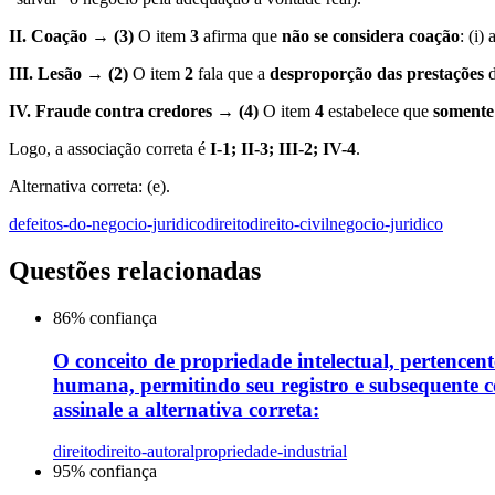
II. Coação → (3)
O item
3
afirma que
não se considera coação
: (i)
III. Lesão → (2)
O item
2
fala que a
desproporção das prestações
d
IV. Fraude contra credores → (4)
O item
4
estabelece que
somente 
Logo, a associação correta é
I-1; II-3; III-2; IV-4
.
Alternativa correta: (e).
defeitos-do-negocio-juridico
direito
direito-civil
negocio-juridico
Questões relacionadas
86
% confiança
O conceito de propriedade intelectual, pertencent
humana, permitindo seu registro e subsequente co
assinale a alternativa correta:
direito
direito-autoral
propriedade-industrial
95
% confiança