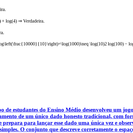
ra.
)
+
lo
g
(
4
)
⇒ Verdadeira.
a.
og\left(\frac{10000}{10}\right)=\log(1000)\neq \log(10)
2
lo
g
(
100
)
−
lo
po de estudantes do Ensino Médio desenvolveu um jogo 
çamento de um único dado honesto tradicional, com for
prepara para lançar esse dado uma única vez e observa
imples. O conjunto que descreve corretamente o espaço