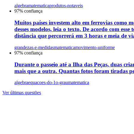
algebra
matematica
produtos-notaveis
97
% confiança
Muitos países investem alto em ferrovias como m
desses modelos, leia o texto. De acordo com ess
distância que percorrerá em 3 horas e meia de v
grandezas-e-medidas
matematica
movimento-uniforme
97
% confiança
Durante o passeio até a Ilha das Peças, duas cria
mais que a outra. Quantas fotos foram tiradas p
algebra
equacoes-do-1o-grau
matematica
Ver últimas questões