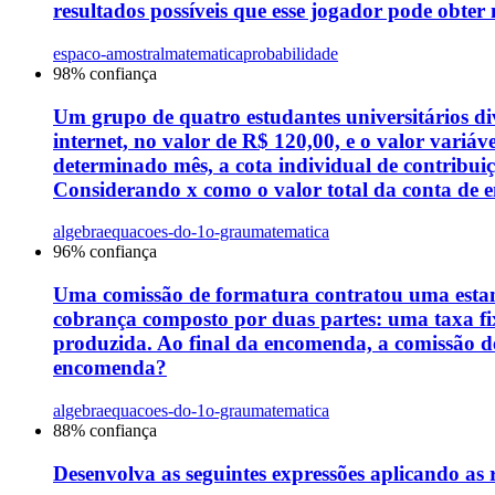
resultados possíveis que esse jogador pode obter 
espaco-amostral
matematica
probabilidade
98
% confiança
Um grupo de quatro estudantes universitários di
internet, no valor de R$ 120,00, e o valor variá
determinado mês, a cota individual de contribuiç
Considerando x como o valor total da conta de en
algebra
equacoes-do-1o-grau
matematica
96
% confiança
Uma comissão de formatura contratou uma estamp
cobrança composto por duas partes: uma taxa fix
produzida. Ao final da encomenda, a comissão d
encomenda?
algebra
equacoes-do-1o-grau
matematica
88
% confiança
Desenvolva as seguintes expressões aplicando as 