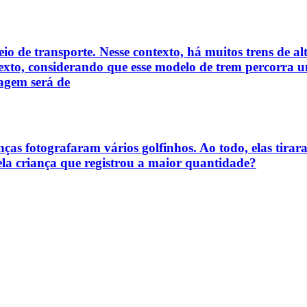
eio de transporte. Nesse contexto, há muitos trens de 
e texto, considerando que esse modelo de trem percorra
iagem será de
nças fotografaram vários golfinhos. Ao todo, elas tirar
ela criança que registrou a maior quantidade?