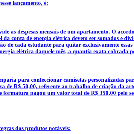
nesse lançamento, é:
vide as despesas mensais de um apartamento. O acordo 
vel da conta de energia elétrica devem ser somados e d
ão de cada estudante para quitar exclusivamente essas 
ergia elétrica daquele mês, a quantia exata cobrada por
aria para confeccionar camisetas personalizadas para 
a de R$ 50,00, referente ao trabalho de criação da art
e formatura pagou um valor total de R$ 350,00 pelo se
regras dos produtos notáveis: