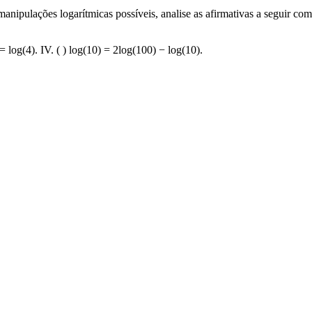
ipulações logarítmicas possíveis, analise as afirmativas a seguir com 
2) = log(4). IV. ( ) log(10) = 2log(100) − log(10).