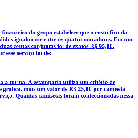
financeiro do grupo estabelece que o custo fixo da
ivididos igualmente entre os quatro moradores. Em um
duas contas conjuntas foi de exatos R$ 95,00.
 esse serviço foi de:
a turma. A estamparia utiliza um critério de
e gráfica, mais um valor de R$ 25,00 por camiseta
rviço. Quantas camisetas foram confeccionadas nessa