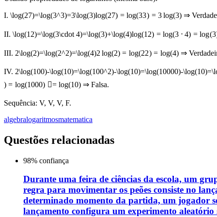
I.
\log(27)=\log(3^3)=3\log(3)
lo
g
(
27
)
=
lo
g
(
3
3
)
=
3
lo
g
(
3
)
⇒ Verdadei
II.
\log(12)=\log(3\cdot 4)=\log(3)+\log(4)
lo
g
(
12
)
=
lo
g
(
3
⋅
4
)
=
lo
g
(
3
III.
2\log(2)=\log(2^2)=\log(4)
2
lo
g
(
2
)
=
lo
g
(
2
2
)
=
lo
g
(
4
)
⇒ Verdadeir
IV.
2\log(100)-\log(10)=\log(100^2)-\log(10)=\log(10000)-\log(10)=\l
)
=
lo
g
(
1000
)

=
lo
g
(
10
)
⇒ Falsa.
Sequência: V, V, V, F.
algebra
logaritmos
matematica
Questões relacionadas
98
% confiança
Durante uma feira de ciências da escola, um gru
regra para movimentar os peões consiste no lan
determinado momento da partida, um jogador se 
lançamento configura um experimento aleatório s