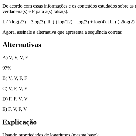
De acordo com essas informações e os conteúdos estudados sobre as man
verdadeira(s) e F para a(s) falsa(s).
I. ( ) log(27) = 3log(3). II. ( ) log(12) = log(3) + log(4). III. ( ) 2log(
Agora, assinale a alternativa que apresenta a sequência correta:
Alternativas
A) V, V, V, F
97
%
B) V, V, F, F
C) V, F, V, F
D) F, F, V, V
E) F, V, F, V
Explicação
Usando propriedades de logaritmos (mesma base):