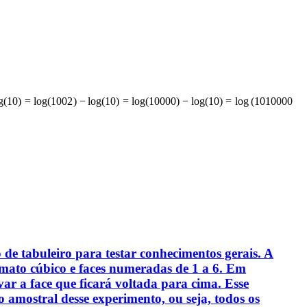
g
(
10
)
=
lo
g
(
10
0
2
)
−
lo
g
(
10
)
=
lo
g
(
10000
)
−
lo
g
(
10
)
=
lo
g
(
10
10000
de tabuleiro para testar conhecimentos gerais. A
mato cúbico e faces numeradas de 1 a 6. Em
r a face que ficará voltada para cima. Esse
 amostral desse experimento, ou seja, todos os