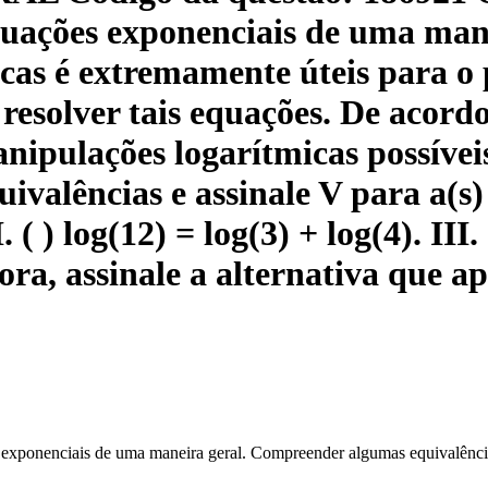
 equações exponenciais de uma ma
cas é extremamente úteis para o
resolver tais equações. De acord
ipulações logarítmicas possíveis,
ivalências e assinale V para a(s)
I. ( ) log(12) = log(3) + log(4). III. 
gora, assinale a alternativa que a
es exponenciais de uma maneira geral. Compreender algumas equivalênci