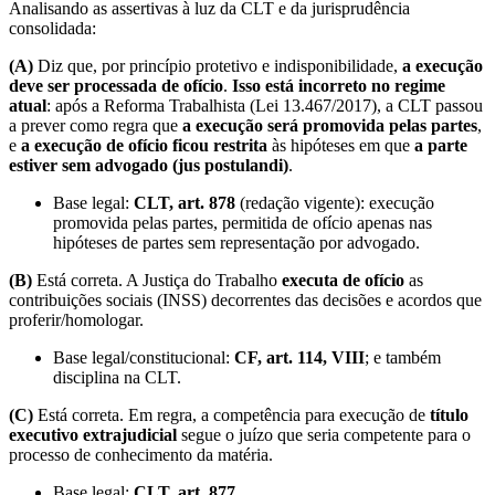
Analisando as assertivas à luz da CLT e da jurisprudência
consolidada:
(A)
Diz que, por princípio protetivo e indisponibilidade,
a execução
deve ser processada de ofício
.
Isso está incorreto no regime
atual
: após a Reforma Trabalhista (Lei 13.467/2017), a CLT passou
a prever como regra que
a execução será promovida pelas partes
,
e
a execução de ofício ficou restrita
às hipóteses em que
a parte
estiver sem advogado (jus postulandi)
.
Base legal:
CLT, art. 878
(redação vigente): execução
promovida pelas partes, permitida de ofício apenas nas
hipóteses de partes sem representação por advogado.
(B)
Está correta. A Justiça do Trabalho
executa de ofício
as
contribuições sociais (INSS) decorrentes das decisões e acordos que
proferir/homologar.
Base legal/constitucional:
CF, art. 114, VIII
; e também
disciplina na CLT.
(C)
Está correta. Em regra, a competência para execução de
título
executivo extrajudicial
segue o juízo que seria competente para o
processo de conhecimento da matéria.
Base legal:
CLT, art. 877
.