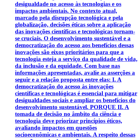
desigualdade no acesso às tecnologias e os
impactos ambientais. No contexto atual,
marcado pela disrupção tecnológica e pela
globalização, decisões éticas sobre a aplicação
das inovações científicas e tecnológicas tornam-
se cruciais. O desenvolvimento sustentável e a
democratização do acesso aos benefícios dessas
inovações são eixos prioritários para que a
tecnologia esteja a serviço da qualidade de vida,
da inclusão e da equidade. Com base nas
informações apresentadas, avalie as asserções a
seguir e a relação proposta entre elas: I. A
democratização do acesso às inovações
científicas e tecnológicas é essencial para mitigar
desigualdades sociais e ampliar os benefícios do
desenvolvimento sustentável. PORQUE II. A
tomada de decisão no âmbito da ciência e
tecnologia deve priorizar princípios éticos,
avaliando impactos em questões
socioeconômicas e ambientais. A respeito dessas