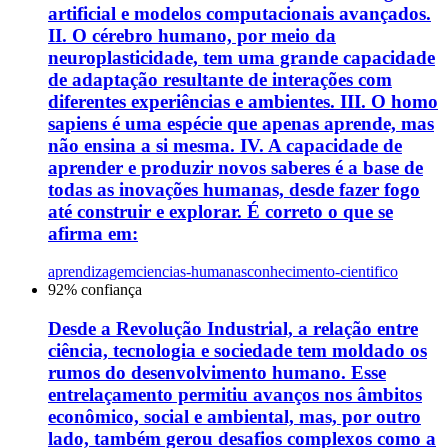
artificial e modelos computacionais avançados.
II. O cérebro humano, por meio da
neuroplasticidade, tem uma grande capacidade
de adaptação resultante de interações com
diferentes experiências e ambientes. III. O homo
sapiens é uma espécie que apenas aprende, mas
não ensina a si mesma. IV. A capacidade de
aprender e produzir novos saberes é a base de
todas as inovações humanas, desde fazer fogo
até construir e explorar. É correto o que se
afirma em:
aprendizagem
ciencias-humanas
conhecimento-cientifico
92
% confiança
Desde a Revolução Industrial, a relação entre
ciência, tecnologia e sociedade tem moldado os
rumos do desenvolvimento humano. Esse
entrelaçamento permitiu avanços nos âmbitos
econômico, social e ambiental, mas, por outro
lado, também gerou desafios complexos como a