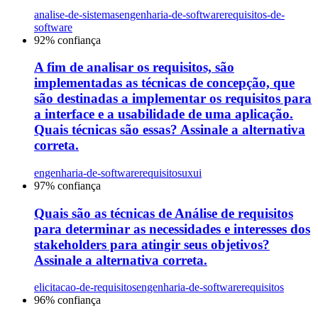
analise-de-sistemas
engenharia-de-software
requisitos-de-
software
92
% confiança
A fim de analisar os requisitos, são
implementadas as técnicas de concepção, que
são destinadas a implementar os requisitos para
a interface e a usabilidade de uma aplicação.
Quais técnicas são essas? Assinale a alternativa
correta.
engenharia-de-software
requisitos
uxui
97
% confiança
Quais são as técnicas de Análise de requisitos
para determinar as necessidades e interesses dos
stakeholders para atingir seus objetivos?
Assinale a alternativa correta.
elicitacao-de-requisitos
engenharia-de-software
requisitos
96
% confiança