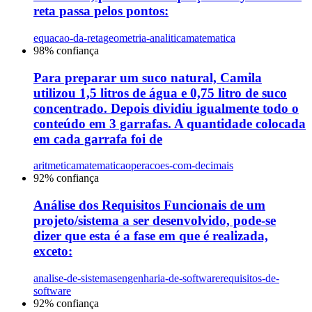
reta passa pelos pontos:
equacao-da-reta
geometria-analitica
matematica
98
% confiança
Para preparar um suco natural, Camila
utilizou 1,5 litros de água e 0,75 litro de suco
concentrado. Depois dividiu igualmente todo o
conteúdo em 3 garrafas. A quantidade colocada
em cada garrafa foi de
aritmetica
matematica
operacoes-com-decimais
92
% confiança
Análise dos Requisitos Funcionais de um
projeto/sistema a ser desenvolvido, pode-se
dizer que esta é a fase em que é realizada,
exceto:
analise-de-sistemas
engenharia-de-software
requisitos-de-
software
92
% confiança