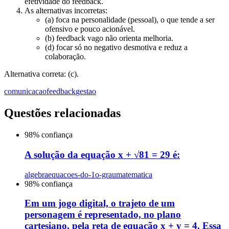
efetividade do feedback.
As alternativas incorretas:
(a) foca na personalidade (pessoal), o que tende a ser
ofensivo e pouco acionável.
(b) feedback vago não orienta melhoria.
(d) focar só no negativo desmotiva e reduz a
colaboração.
Alternativa correta: (c).
comunicacao
feedback
gestao
Questões relacionadas
98
% confiança
A solução da equação x + √81 = 29 é:
algebra
equacoes-do-1o-grau
matematica
98
% confiança
Em um jogo digital, o trajeto de um
personagem é representado, no plano
cartesiano, pela reta de equação x + y = 4. Essa