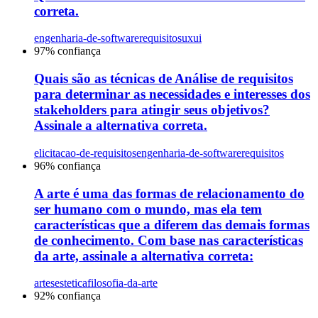
correta.
engenharia-de-software
requisitos
uxui
97
% confiança
Quais são as técnicas de Análise de requisitos
para determinar as necessidades e interesses dos
stakeholders para atingir seus objetivos?
Assinale a alternativa correta.
elicitacao-de-requisitos
engenharia-de-software
requisitos
96
% confiança
A arte é uma das formas de relacionamento do
ser humano com o mundo, mas ela tem
características que a diferem das demais formas
de conhecimento. Com base nas características
da arte, assinale a alternativa correta:
artes
estetica
filosofia-da-arte
92
% confiança