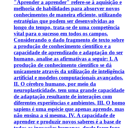
"Aprender a aprender" refere-se à aquisição e
melhoria de habilidades para absorver novos
conhecimentos de maneira eficiente, utilizando
estratégias que podem ser desenvolvidas ao
longo do tempo, trata-se de uma competência
vital para o sucesso em todos os campos.
Considerando o dado fragmento de texto sobre
a produção de conhecimento científico e a
capacidade de aprendizado e adaptação do ser
humano, analise as afirmativas a seguir: I. A
produção de conhecimento científico se dá
unicamente através da utilização de inteligência
artificial e modelos computacionais avançados.
II. O cérebro humano, por meio da
neuroplasticidade, tem uma grande capacidade
de adaptação resultante de interações com
diferentes experiências e ambientes. III. O homo
sapiens é uma espécie que apenas aprende, mas
não ensina a si mesma. IV. A capacidade de
aprender e produzir novos saberes é a base de
todas as inovações humanas, desde fazer fogo