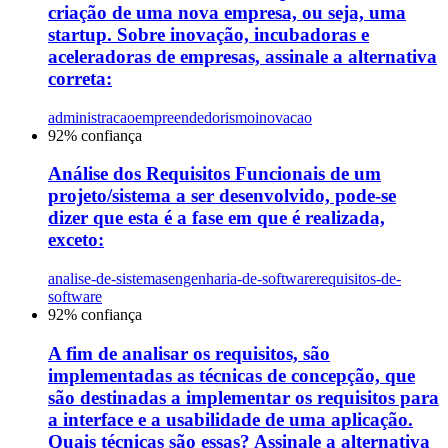
criação de uma nova empresa, ou seja, uma
startup. Sobre inovação, incubadoras e
aceleradoras de empresas, assinale a alternativa
correta:
administracao
empreendedorismo
inovacao
92
% confiança
Análise dos Requisitos Funcionais de um
projeto/sistema a ser desenvolvido, pode-se
dizer que esta é a fase em que é realizada,
exceto:
analise-de-sistemas
engenharia-de-software
requisitos-de-
software
92
% confiança
A fim de analisar os requisitos, são
implementadas as técnicas de concepção, que
são destinadas a implementar os requisitos para
a interface e a usabilidade de uma aplicação.
Quais técnicas são essas? Assinale a alternativa