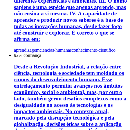
diferentes experiências e ambientes. III. O homo
sapiens é uma espécie que apenas aprende, mas
não ensina a si mesma. IV. A capacidade de
aprender e produzir novos saberes é a base de
todas as inovações humanas, desde fazer fogo
até construir e explorar. É correto o que se
afirma em:
aprendizagem
ciencias-humanas
conhecimento-cientifico
92
% confiança
Desde a Revolução Industrial, a relação entre
ciência, tecnologia e sociedade tem moldado os
rumos do desenvolvimento humano. Esse
entrelaçamento permitiu avanços nos âmbitos
econômico, social e ambiental, mas, por outro
lado, também gerou desafios complexos como a
desigualdade no acesso às tecnologias e os
impactos ambientais. No contexto atual,
marcado pela disrupção tecnológica e pela
globalização, decisões éticas sobre a aplicação