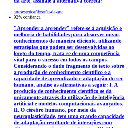
da arte, assinale a alternativa correta:
artes
estetica
filosofia-da-arte
92
% confiança
"Aprender a aprender" refere-se à aquisição e
melhoria de habilidades para absorver novos
conhecimentos de maneira eficiente, utilizando
estratégias que podem ser desenvolvidas ao
longo do tempo, trata-se de uma competência
vital para o sucesso em todos os campos.
Considerando o dado fragmento de texto sobre
a produção de conhecimento científico e a
capacidade de aprendizado e adaptação do ser
humano, analise as afirmativas a seguir: I. A
produção de conhecimento científico se dá
unicamente através da utilização de inteligência
artificial e modelos computacionais avançados.
II. O cérebro humano, por meio da
neuroplasticidade, tem uma grande capacidade
de adaptação resultante de interações com