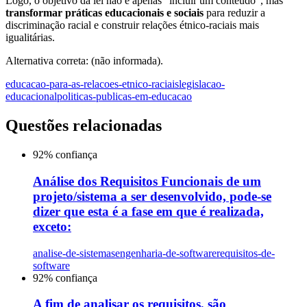
Logo, o objetivo da lei não é apenas “incluir um conteúdo”, mas
transformar práticas educacionais e sociais
para reduzir a
discriminação racial e construir relações étnico-raciais mais
igualitárias.
Alternativa correta: (não informada).
educacao-para-as-relacoes-etnico-raciais
legislacao-
educacional
politicas-publicas-em-educacao
Questões relacionadas
92
% confiança
Análise dos Requisitos Funcionais de um
projeto/sistema a ser desenvolvido, pode-se
dizer que esta é a fase em que é realizada,
exceto:
analise-de-sistemas
engenharia-de-software
requisitos-de-
software
92
% confiança
A fim de analisar os requisitos, são