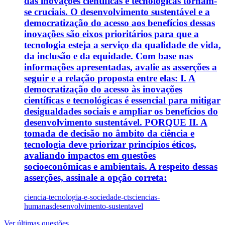
das inovações científicas e tecnológicas tornam-
se cruciais. O desenvolvimento sustentável e a
democratização do acesso aos benefícios dessas
inovações são eixos prioritários para que a
tecnologia esteja a serviço da qualidade de vida,
da inclusão e da equidade. Com base nas
informações apresentadas, avalie as asserções a
seguir e a relação proposta entre elas: I. A
democratização do acesso às inovações
científicas e tecnológicas é essencial para mitigar
desigualdades sociais e ampliar os benefícios do
desenvolvimento sustentável. PORQUE II. A
tomada de decisão no âmbito da ciência e
tecnologia deve priorizar princípios éticos,
avaliando impactos em questões
socioeconômicas e ambientais. A respeito dessas
asserções, assinale a opção correta:
ciencia-tecnologia-e-sociedade-cts
ciencias-
humanas
desenvolvimento-sustentavel
Ver últimas questões