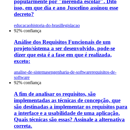
popularmente por "merenda escolar". Dito
isso, em que dia e ano Juscelino assinou esse
decreto?
educacao
historia-do-brasil
legislacao
92
% confiança
Análise dos Requisitos Funcionais de um
projeto/sistema a ser desenvolvido, pode-se
dizer que esta é a fase em que é realizada,
exceto:
analise-de-sistemas
engenharia-de-software
requisitos-de-
software
92
% confiança
A fim de analisar os requisitos, são
implementadas as técnicas de concepção, que
são destinadas a implementar os requisitos para
a interface e a usabilidade de uma aplicação.
Quais técnicas são essas? Assinale a alternativa
correta.