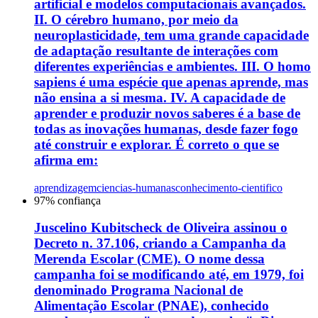
artificial e modelos computacionais avançados.
II. O cérebro humano, por meio da
neuroplasticidade, tem uma grande capacidade
de adaptação resultante de interações com
diferentes experiências e ambientes. III. O homo
sapiens é uma espécie que apenas aprende, mas
não ensina a si mesma. IV. A capacidade de
aprender e produzir novos saberes é a base de
todas as inovações humanas, desde fazer fogo
até construir e explorar. É correto o que se
afirma em:
aprendizagem
ciencias-humanas
conhecimento-cientifico
97
% confiança
Juscelino Kubitscheck de Oliveira assinou o
Decreto n. 37.106, criando a Campanha da
Merenda Escolar (CME). O nome dessa
campanha foi se modificando até, em 1979, foi
denominado Programa Nacional de
Alimentação Escolar (PNAE), conhecido