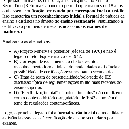
A questão afirma que, em 1942, a Lei Orgânica do Ensino
Secundário (Reforma Capanema) permitia que maiores de 18 anos
obtivessem certificação por
estudo por correspondência ou rádio
.
Isso caracteriza um
reconhecimento inicial e formal
de práticas de
ensino a distância no âmbito do
ensino secundário
, viabilizando a
certificação por meio de mecanismos como os
exames de
madureza
.
Analisando as alternativas:
A)
Projeto Minerva é posterior (década de 1970) e não é
legado direto daquele marco de 1942.
B)
Corresponde exatamente ao efeito descrito:
reconhecimento formal inicial de modalidades a distância e
possibilidade de certificação/exames para o secundário.
C)
Trata de regra de presencialidade/polo/sede de IES,
discussão típica de regulamentações muito mais recentes do
ensino superior.
D)
“Flexibilização total” e “polos ilimitados” não condizem
com o contexto histórico-regulatório de 1942 e também é
tema de regulações contemporâneas.
Logo, o principal legado foi a
formalização inicial
de modalidades
a distância associadas à certificação do ensino secundário por
exames.