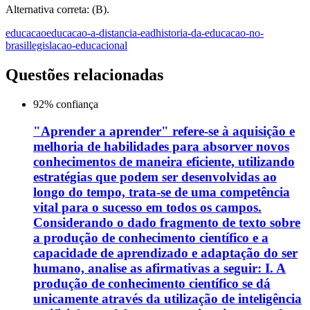
Alternativa correta: (B).
educacao
educacao-a-distancia-ead
historia-da-educacao-no-
brasil
legislacao-educacional
Questões relacionadas
92
% confiança
"Aprender a aprender" refere-se à aquisição e
melhoria de habilidades para absorver novos
conhecimentos de maneira eficiente, utilizando
estratégias que podem ser desenvolvidas ao
longo do tempo, trata-se de uma competência
vital para o sucesso em todos os campos.
Considerando o dado fragmento de texto sobre
a produção de conhecimento científico e a
capacidade de aprendizado e adaptação do ser
humano, analise as afirmativas a seguir: I. A
produção de conhecimento científico se dá
unicamente através da utilização de inteligência