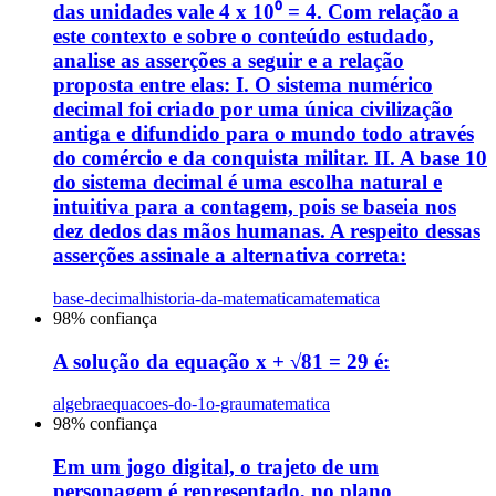
das unidades vale 4 x 10⁰ = 4. Com relação a
este contexto e sobre o conteúdo estudado,
analise as asserções a seguir e a relação
proposta entre elas: I. O sistema numérico
decimal foi criado por uma única civilização
antiga e difundido para o mundo todo através
do comércio e da conquista militar. II. A base 10
do sistema decimal é uma escolha natural e
intuitiva para a contagem, pois se baseia nos
dez dedos das mãos humanas. A respeito dessas
asserções assinale a alternativa correta:
base-decimal
historia-da-matematica
matematica
98
% confiança
A solução da equação x + √81 = 29 é:
algebra
equacoes-do-1o-grau
matematica
98
% confiança
Em um jogo digital, o trajeto de um
personagem é representado, no plano