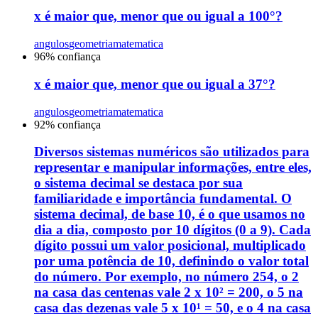
x é maior que, menor que ou igual a 100°?
angulos
geometria
matematica
96
% confiança
x é maior que, menor que ou igual a 37°?
angulos
geometria
matematica
92
% confiança
Diversos sistemas numéricos são utilizados para
representar e manipular informações, entre eles,
o sistema decimal se destaca por sua
familiaridade e importância fundamental. O
sistema decimal, de base 10, é o que usamos no
dia a dia, composto por 10 dígitos (0 a 9). Cada
dígito possui um valor posicional, multiplicado
por uma potência de 10, definindo o valor total
do número. Por exemplo, no número 254, o 2
na casa das centenas vale 2 x 10² = 200, o 5 na
casa das dezenas vale 5 x 10¹ = 50, e o 4 na casa