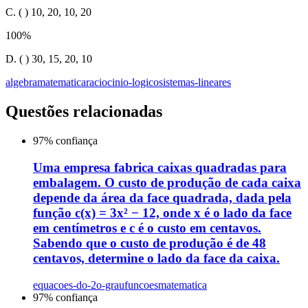
C. ( ) 10, 20, 10, 20
100
%
D. ( ) 30, 15, 20, 10
algebra
matematica
raciocinio-logico
sistemas-lineares
Questões relacionadas
97
% confiança
Uma empresa fabrica caixas quadradas para
embalagem. O custo de produção de cada caixa
depende da área da face quadrada, dada pela
função c(x) = 3x² − 12, onde x é o lado da face
em centímetros e c é o custo em centavos.
Sabendo que o custo de produção é de 48
centavos, determine o lado da face da caixa.
equacoes-do-2o-grau
funcoes
matematica
97
% confiança