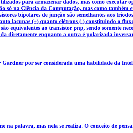
tilizados para armazenar dados, mas como executar oper
Não só na Ciência da Computação, mas como também em
ransistores bipolares de junção são semelhantes aos tri
 tanto lacunas (+) quanto elétrons (-) constituindo o flu
 são equivalentes ao transistor pnp, sendo somente neces
zada diretamente enquanto a outra é polarizada inver
r Gardner por ser considerada uma habilidade da Inteli
e na palavra, mas nela se realiza. O conceito de pens