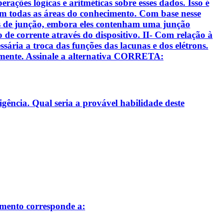
ações lógicas e aritméticas sobre esses dados. Isso é
 todas as áreas do conhecimento. Com base nesse
odos de junção, embora eles contenham uma junção
xo de corrente através do dispositivo. II- Com relação à
sária a troca das funções das lacunas e dos elétrons.
samente. Assinale a alternativa CORRETA:
gência. Qual seria a provável habilidade deste
amento corresponde a: