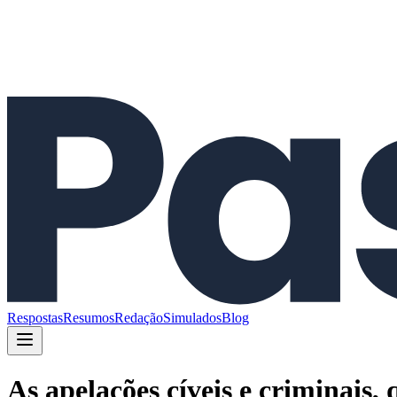
Respostas
Resumos
Redação
Simulados
Blog
As apelações cíveis e criminai