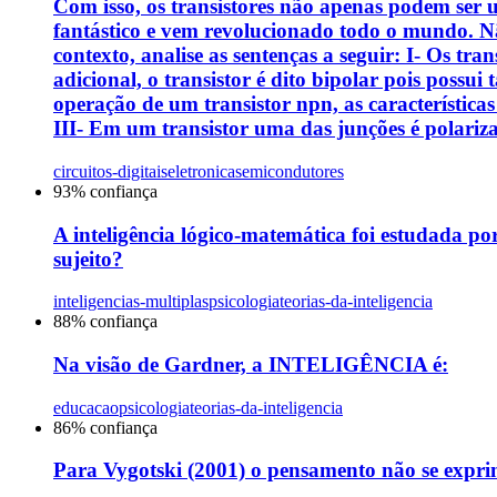
Com isso, os transistores não apenas podem ser u
fantástico e vem revolucionado todo o mundo. 
contexto, analise as sentenças a seguir: I- Os t
adicional, o transistor é dito bipolar pois possui
operação de um transistor npn, as características
III- Em um transistor uma das junções é polari
circuitos-digitais
eletronica
semicondutores
93
% confiança
A inteligência lógico-matemática foi estudada po
sujeito?
inteligencias-multiplas
psicologia
teorias-da-inteligencia
88
% confiança
Na visão de Gardner, a INTELIGÊNCIA é:
educacao
psicologia
teorias-da-inteligencia
86
% confiança
Para Vygotski (2001) o pensamento não se exprim