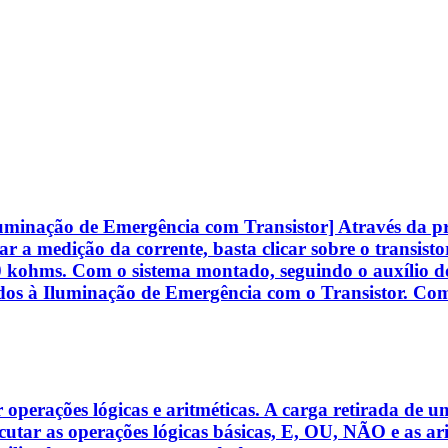
uminação de Emergência com Transistor] Através da prát
zar a medição da corrente, basta clicar sobre o transis
kohms. Com o sistema montado, seguindo o auxílio do r
nados à Iluminação de Emergência com o Transistor. Com
operações lógicas e aritméticas. A carga retirada de u
tar as operações lógicas básicas, E, OU, NÃO e as arit