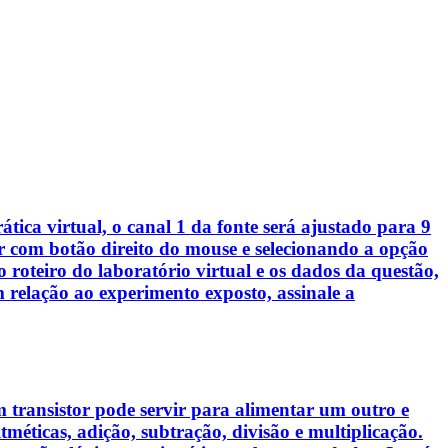
ica virtual, o canal 1 da fonte será ajustado para 9
tor com botão direito do mouse e selecionando a opção
oteiro do laboratório virtual e os dados da questão,
 relação ao experimento exposto, assinale a
m transistor pode servir para alimentar um outro e
méticas, adição, subtração, divisão e multiplicação.