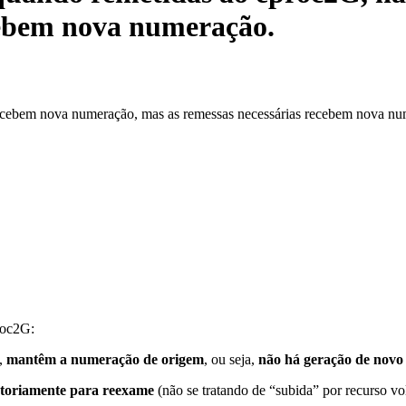
cebem nova numeração.
 recebem nova numeração, mas as remessas necessárias recebem nova nu
roc2G:
l,
mantêm a numeração de origem
, ou seja,
não há geração de nov
atoriamente para reexame
(não se tratando de “subida” por recurso vo