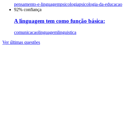
pensamento-e-linguagem
psicologia
psicologia-da-educacao
92
% confiança
A linguagem tem como função básica:
comunicacao
linguagem
linguistica
Ver últimas questões