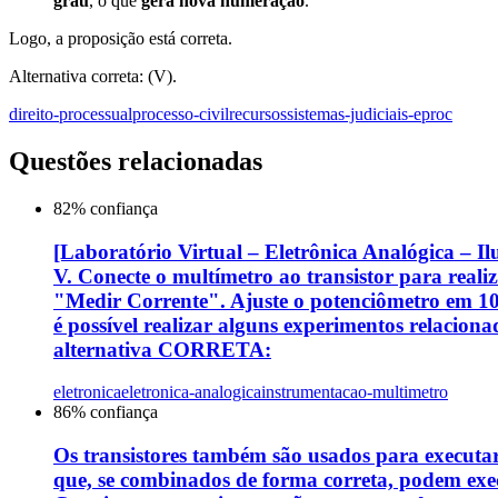
grau
, o que
gera nova numeração
.
Logo, a proposição está correta.
Alternativa correta: (V).
direito-processual
processo-civil
recursos
sistemas-judiciais-eproc
Questões relacionadas
82
% confiança
[Laboratório Virtual – Eletrônica Analógica – Il
V. Conecte o multímetro ao transistor para reali
"Medir Corrente". Ajuste o potenciômetro em 10 
é possível realizar alguns experimentos relacio
alternativa CORRETA:
eletronica
eletronica-analogica
instrumentacao-multimetro
86
% confiança
Os transistores também são usados para executar 
que, se combinados de forma correta, podem execu