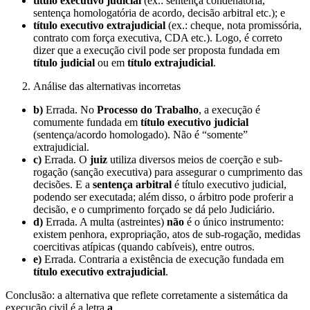
título executivo judicial
(ex.: sentença condenatória,
sentença homologatória de acordo, decisão arbitral etc.); e
título executivo extrajudicial
(ex.: cheque, nota promissória,
contrato com força executiva, CDA etc.). Logo, é correto
dizer que a execução civil pode ser proposta fundada em
título judicial
ou em
título extrajudicial
.
Análise das alternativas incorretas
b)
Errada. No
Processo do Trabalho
, a execução é
comumente fundada em
título executivo judicial
(sentença/acordo homologado). Não é “somente”
extrajudicial.
c)
Errada. O
juiz
utiliza diversos meios de coerção e sub-
rogação (sanção executiva) para assegurar o cumprimento das
decisões. E a
sentença arbitral
é título executivo judicial,
podendo ser executada; além disso, o árbitro pode proferir a
decisão, e o cumprimento forçado se dá pelo Judiciário.
d)
Errada. A multa (astreintes)
não
é o único instrumento:
existem penhora, expropriação, atos de sub-rogação, medidas
coercitivas atípicas (quando cabíveis), entre outros.
e)
Errada. Contraria a existência de execução fundada em
título executivo extrajudicial
.
Conclusão: a alternativa que reflete corretamente a sistemática da
execução civil é a letra
a
.