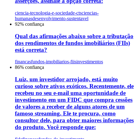
asserções, assinale a opção correta:
ciencia-tecnologia-e-sociedade-cts
ciencias-
humanas
desenvolvimento-sustentavel
92
% confiança
Qual das afirmações abaixo sobre a tributação
dos rendimentos de fundos imobiliários (FIIs)
está correta?
financas
fundos-imobiliarios-fiis
investimentos
86
% confiança
Luiz, um investidor arrojado, está muito
curioso sobre ativos exóticos. Recentemente, ele
recebeu no seu e-mail uma oportunidade de
investimento em um FIDC que compra cessões
de valores a receber de alguns atores de um
famoso streaming. Ele te procura, como
consultor dele, para obter maiores informações
do produto. Você responde que: