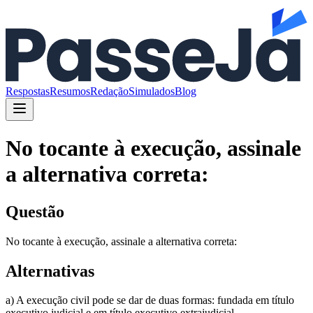
Respostas
Resumos
Redação
Simulados
Blog
No tocante à execução, assinale
a alternativa correta:
Questão
No tocante à execução, assinale a alternativa correta:
Alternativas
a) A execução civil pode se dar de duas formas: fundada em título
executivo judicial e em título executivo extrajudicial.