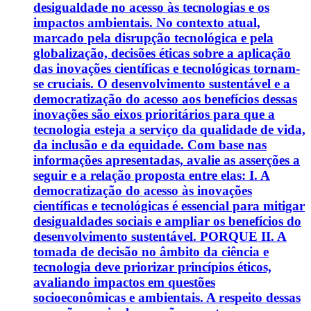
desigualdade no acesso às tecnologias e os
impactos ambientais. No contexto atual,
marcado pela disrupção tecnológica e pela
globalização, decisões éticas sobre a aplicação
das inovações científicas e tecnológicas tornam-
se cruciais. O desenvolvimento sustentável e a
democratização do acesso aos benefícios dessas
inovações são eixos prioritários para que a
tecnologia esteja a serviço da qualidade de vida,
da inclusão e da equidade. Com base nas
informações apresentadas, avalie as asserções a
seguir e a relação proposta entre elas: I. A
democratização do acesso às inovações
científicas e tecnológicas é essencial para mitigar
desigualdades sociais e ampliar os benefícios do
desenvolvimento sustentável. PORQUE II. A
tomada de decisão no âmbito da ciência e
tecnologia deve priorizar princípios éticos,
avaliando impactos em questões
socioeconômicas e ambientais. A respeito dessas