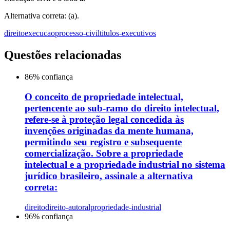
Alternativa correta: (a).
direito
execucao
processo-civil
titulos-executivos
Questões relacionadas
86
% confiança
O conceito de propriedade intelectual,
pertencente ao sub-ramo do direito intelectual,
refere-se à proteção legal concedida às
invenções originadas da mente humana,
permitindo seu registro e subsequente
comercialização. Sobre a propriedade
intelectual e a propriedade industrial no sistema
jurídico brasileiro, assinale a alternativa
correta:
direito
direito-autoral
propriedade-industrial
96
% confiança